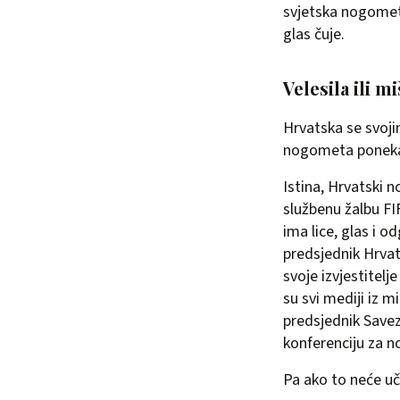
svjetska nogometn
glas čuje.
Velesila ili m
Hrvatska se svoji
nogometa poneka
Istina, Hrvatski n
službenu žalbu FIF
ima lice, glas i 
predsjednik Hrva
svoje izvjestitelj
su svi mediji iz m
predsjednik Savez
konferenciju za n
Pa ako to neće uč