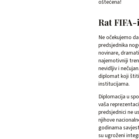
oštećena!
Rat FIFA-
Ne očekujemo da 
predsjednika nog
novinare, dramatič
najemotivniji tre
nevidljiv i nečuja
diplomat koji št
institucijama.
Diplomacija u spo
vaša reprezentaci
predsjednici ne us
njihove nacional
godinama savjest 
su ugroženi integr