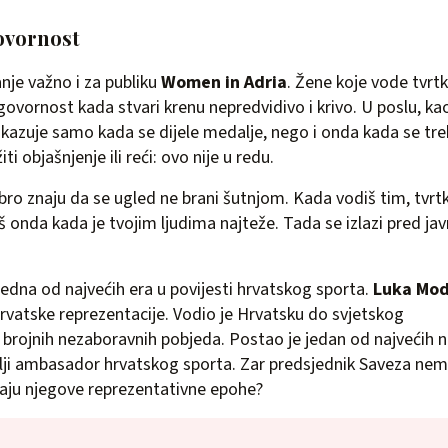
ovornost
nje važno i za publiku
Women in Adria
. Žene koje vode tvrt
ovornost kada stvari krenu nepredvidivo i krivo. U poslu, kao
okazuje samo kada se dijele medalje, nego i onda kada se tre
iti objašnjenje ili reći: ovo nije u redu.
ro znaju da se ugled ne brani šutnjom. Kada vodiš tim, tvrtku 
 onda kada je tvojim ljudima najteže. Tada se izlazi pred ja
edna od najvećih era u povijesti hrvatskog sporta.
Luka Mod
 hrvatske reprezentacije. Vodio je Hrvatsku do svjetskog
e brojnih nezaboravnih pobjeda. Postao je jedan od najvećih
olji ambasador hrvatskog sporta. Zar predsjednik Saveza ne
raju njegove reprezentativne epohe?