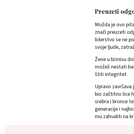
Preuzeti odg
Možda je ovo pita
znači preuzeti odg
liderstvo se ne p
svoje ljude, zatraž
Žene u biznisu dob
možeš nestati baš
štiti integritet.
Upravo završava j
bio zaštitno lice
srebra i bronce t
generacije i najb
mu zahvaliti na k