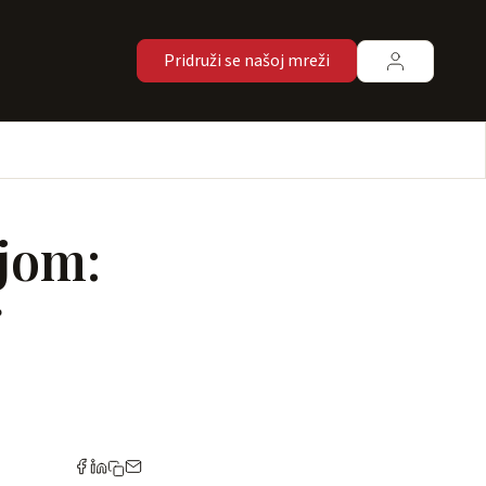
Pridruži se našoj mreži
njom:
g