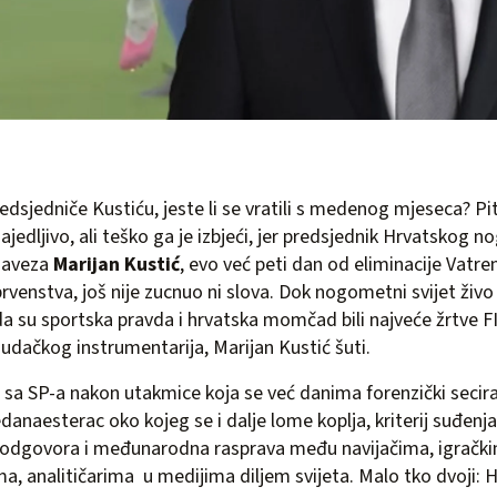
redsjedniče Kustiću, jeste li se vratili s medenog mjeseca? Pi
zajedljivo, ali teško ga je izbjeći, jer predsjednik Hrvatskog
saveza
Marijan Kustić
, evo već peti dan od eliminacije Vatre
prvenstva, još nije zucnuo ni slova. Dok nogometni svijet živo r
da su sportska pravda i hrvatska momčad bili najveće žrtve F
sudačkog instrumentarija, Marijan Kustić šuti.
a sa SP-a nakon utakmice koja se već danima forenzički secira
danaesterac oko kojeg se i dalje lome koplja, kriterij suđenja 
o odgovora i međunarodna rasprava među navijačima, igračk
ma, analitičarima u medijima diljem svijeta. Malo tko dvoji: H