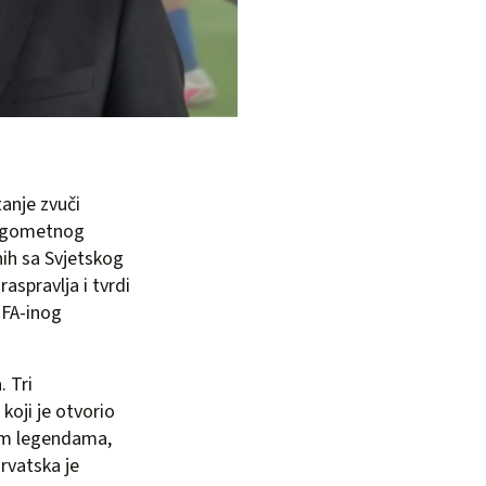
tanje zvuči
 nogometnog
nih sa Svjetskog
aspravlja i tvrdi
IFA-inog
. Tri
koji je otvorio
im legendama,
rvatska je