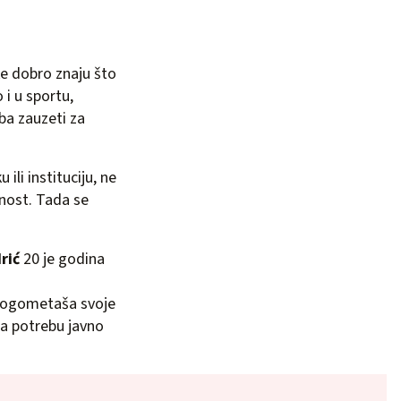
ke dobro znaju što
 i u sportu,
ba zauzeti za
ili instituciju, ne
vnost. Tada se
rić
20 je godina
 nogometaša svoje
ma potrebu javno