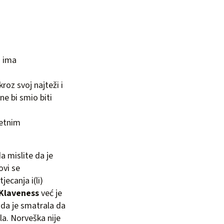
a ima
kroz svoj najteži i
ne bi smio biti
metnim
a mislite da je
ovi se
ecanja i(li)
 Klaveness
već je
ada je smatrala da
la. Norveška nije