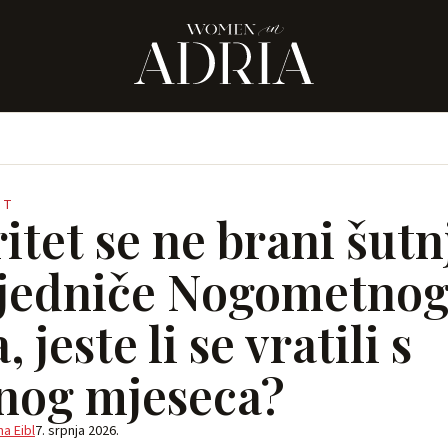
OT
itet se ne brani šut
jedniče Nogometno
, jeste li se vratili s
og mjeseca?
a Eibl
7. srpnja 2026.