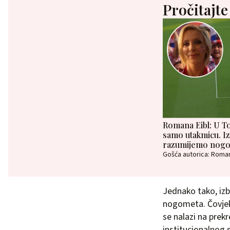
Pročitajte
Romana Eibl: U To
samo utakmicu. Iz
razumijemo nog
Gošća autorica: Roman
Jednako tako, iz
nogometa. Čovjek 
se nalazi na prek
institucionalnog 