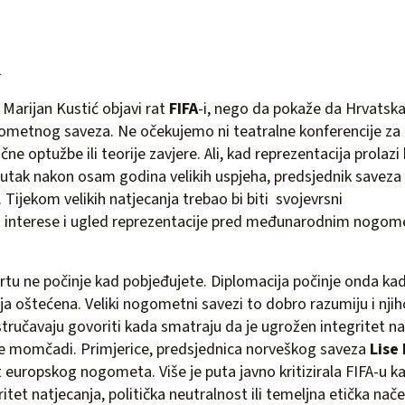
i
Marijan Kustić objavi rat
FIFA
-i, nego da pokaže da Hrvatsk
ometnog saveza. Ne očekujemo ni teatralne konferencije za
ne optužbe ili teorije zavjere. Ali, kad reprezentacija prolazi 
nutak nakon osam godina velikih uspjeha, predsjednik saveza 
n. Tijekom velikih natjecanja trebao bi biti svojevrsni
iti interese i ugled reprezentacije pred međunarodnim nogo
rtu ne počinje kad pobjeđujete. Diplomacija počinje onda kad
ja oštećena. Veliki nogometni savezi to dobro razumiju i njih
tručavaju govoriti kada smatraju da je ugrožen integritet natj
ne momčadi. Primjerice, predsjednica norveškog saveza
Lise
europskog nogometa. Više je puta javno kritizirala FIFA-u k
itet natjecanja, politička neutralnost ili temeljna etička nače