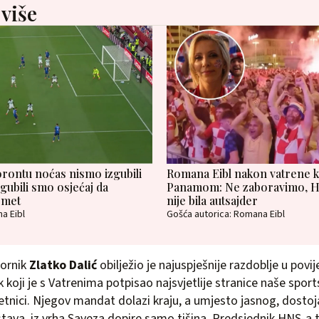
 više
rontu noćas nismo izgubili
Romana Eibl nakon vatrene k
gubili smo osjećaj da
Panamom: Ne zaboravimo, Hr
omet
nije bila autsajder
a Eibl
Gošća autorica: Romana Eibl
bornik
Zlatko Dalić
obilježio je najuspješnije razdoblje u povi
koji je s Vatrenima potpisao najsvjetlije stranice naše sport
retnici. Njegov mandat dolazi kraju, a umjesto jasnog, dosto
stava, iz vrha Saveza dopire samo tišina. Predsjednik HNS-a 