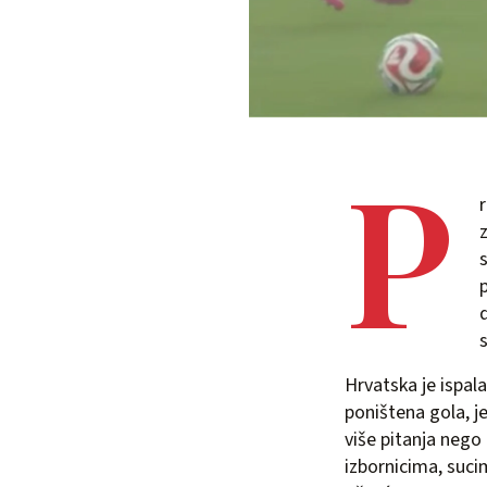
P
Hrvatska je ispal
poništena gola, je
više pitanja neg
izbornicima, suci