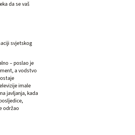
reka da se vaš
aciji svjetskog
alno – poslao je
okument, a vodstvo
dostaje
levizije imale
na javljanja, kada
posljedice,
je održao