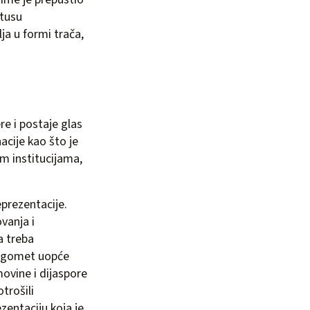
atusu
ja u formi trača,
e i postaje glas
acije kao što je
m institucijama,
eprezentacije.
vanja i
a treba
nogomet uopće
ovine i dijaspore
trošili
zentaciju koja je