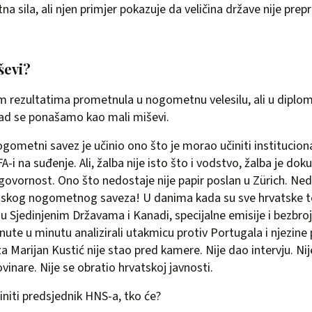
a sila, ali njen primjer pokazuje da veličina države nije prep
iševi?
m rezultatima prometnula u nogometnu velesilu, ali u diplom
d se ponašamo kao mali miševi.
ogometni savez je učinio ono što je morao učiniti institucion
A-i na suđenje. Ali, žalba nije isto što i vodstvo, žalba je d
odgovornost. Ono što nedostaje nije papir poslan u Zürich. Ne
tskog nogometnog saveza! U danima kada su sve hrvatske te
e u Sjedinjenim Državama i Kanadi, specijalne emisije i bezbroj
inute u minutu analizirali utakmicu protiv Portugala i njezine 
a Marijan Kustić nije stao pred kamere. Nije dao intervju. Ni
ovinare. Nije se obratio hrvatskoj javnosti.
initi predsjednik HNS-a, tko će?