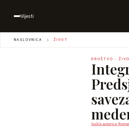
Vijesti
NASLOVNICA
ŽIVOT
DRUŠTVO - ŽIV
Integr
Preds
saveza
meden
Gošća autorica: Roman