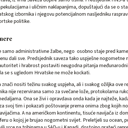
pekulacijama i uličnim naklapanjima, dopuštajući da se o st
vatskog izbornika i njegovu potencijalnom nasljedniku raspravl
rtske politike.
amere
lje samo administrativne žalbe, nego osobno staje pred kamer
erenu dali sve. Predsjednik saveza tako uspješne nogometne n
utoritet i hrabrost postaviti neugodna pitanja međunarodni
 da se s ugledom Hrvatske ne može kockati.
 znači nositi težinu svakog uspjeha, ali i svakog ožiljka ove r
nika nije rezervirana samo za svečane lože, protokolarna ruko
medaljama. Ona se živi i opravdava onda kada je najteže, kad
za svoj tim i pokazati poštovanje prema onima zbog kojih 
avijačima. A na američkom kontinentu, tisuće navijača iz dom
eru o kojoj je brujao nogometni svijet. Preletjeli su ocean, po
ili srce na tribinama u SAD-u i Kanadi, dostojno prateći repre