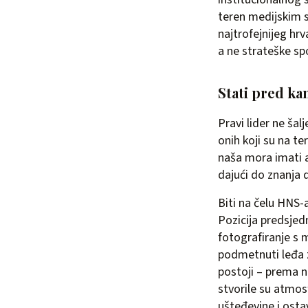
teren medijskim s
najtrofejnijeg hr
a ne strateške spo
Stati pred k
Pravi lider ne ša
onih koji su na t
naša mora imati a
dajući do znanja
Biti na čelu HNS-a
Pozicija predsjed
fotografiranje s 
podmetnuti leđa 
postoji – prema n
stvorile su atmosf
ušteđevine i ostav