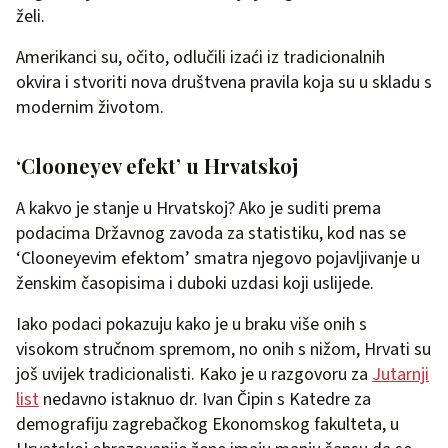
želi.
Amerikanci su, očito, odlučili izaći iz tradicionalnih
okvira i stvoriti nova društvena pravila koja su u skladu s
modernim životom.
‘Clooneyev efekt’ u Hrvatskoj
A kakvo je stanje u Hrvatskoj? Ako je suditi prema
podacima Državnog zavoda za statistiku, kod nas se
‘Clooneyevim efektom’ smatra njegovo pojavljivanje u
ženskim časopisima i duboki uzdasi koji uslijede.
Iako podaci pokazuju kako je u braku više onih s
visokom stručnom spremom, no onih s nižom, Hrvati su
još uvijek tradicionalisti. Kako je u razgovoru za
Jutarnji
list
nedavno istaknuo dr. Ivan Čipin s Katedre za
demografiju zagrebačkog Ekonomskog fakulteta, u