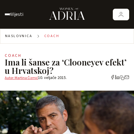
Vijesti
NASLOVNICA
COACH
COACH
Ima li šanse za ‘Clooneyev efekt’
u Hrvatskoj?
10. veljače 2015.
Autor: Martina Čizmić