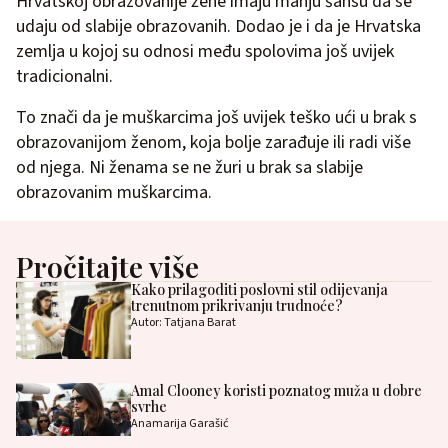
Hrvatskoj obrazovanije žene imaju manju šansu da se
udaju od slabije obrazovanih. Dodao je i da je Hrvatska
zemlja u kojoj su odnosi među spolovima još uvijek
tradicionalni.
To znači da je muškarcima još uvijek teško ući u brak s
obrazovanijom ženom, koja bolje zarađuje ili radi više
od njega. Ni ženama se ne žuri u brak sa slabije
obrazovanim muškarcima.
Pročitajte više
Kako prilagoditi poslovni stil odijevanja
trenutnom prikrivanju trudnoće?
Autor: Tatjana Barat
Amal Clooney koristi poznatog muža u dobre
svrhe
Anamarija Garašić