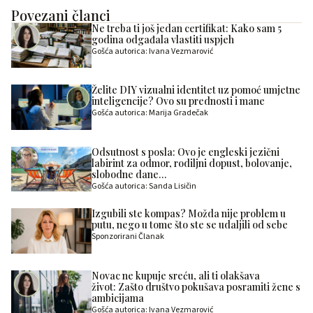
Povezani članci
Ne treba ti još jedan certifikat: Kako sam 5
godina odgađala vlastiti uspjeh
Gošća autorica: Ivana Vezmarović
Želite DIY vizualni identitet uz pomoć umjetne
inteligencije? Ovo su prednosti i mane
Gošća autorica: Marija Gradečak
Odsutnost s posla: Ovo je engleski jezični
labirint za odmor, rodiljni dopust, bolovanje,
slobodne dane…
Gošća autorica: Sanda Lisičin
Izgubili ste kompas? Možda nije problem u
putu, nego u tome što ste se udaljili od sebe
Sponzorirani Članak
Novac ne kupuje sreću, ali ti olakšava
život: Zašto društvo pokušava posramiti žene s
ambicijama
Gošća autorica: Ivana Vezmarović