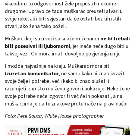
vikendom tu odgovornost žele prepustiti nekome
drugome. Upravo će tada muškarac preuzeti stvari u
svoje ruke, ali i biti svjestan da će ostati bez tih istih
stvari, ako žena tako poželi.
Muškarci koji su u vezi sa snažnim ženama
ne bi trebali
biti posesivni ili ljubomorni
, jer inače neće dugo biti u
takvoj vezi. On mora imati dovoljno povjerenja u nju.
I možda najvažnije na kraju. Muškarac mora biti
izuzetan komunikator
, ne samo kako bi znao izraziti
svoje želje i potrebe, već i kako bi znao slušati i
razumjeti ono što mu žena govori i pokazuje. Neke žene
svoje potrebe neće izgovoriti već će ih pokazati, a na
muškarcima je da te znakove protumače na pravi način.
Foto: Pete Souza, White House photographer