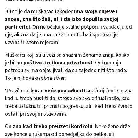
Bitno je da muškarac također
ima svoje ciljeve i
snove, zna što želi, ali i da isto dopušta svojoj
partnerici
. On ne očekuje stalnu potporu i validaciju od
nje, ali zna da je ona tu kad mu treba i spreman je
uzvratiti istom mjerom.
Muškarci koji su u vezi sa snažnim ženama znaju koliko
je bitno
poštivati njihovu privatnost
. Oni nemaju
potrebu svima objavljivati da su zajedno niti što rade.
To je njihova osobna stvar.
‘Pravi’ muškarac
neće povlađivati
snažnoj ženi. On zna
kad ju treba pustiti da istrese sve svoje frustracije, kad
treba ustuknuti i priznati pogrešku, ali i kad treba čvrsto
ostati pri svojim stavovima.
On
zna kad treba preuzeti kontrolu
. Neke žene drže
sve konce u rukama od ponedjeljka do petka, ali