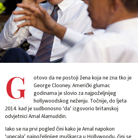
G
otovo da ne postoji žena koja ne zna tko je
George Clooney. Američki glumac
godinama je slovio za najpoželjnijeg
hollywoodskog neženju. Točnije, do ljeta
2014. kad je sudbonosno ‘da’ izgovorio britanskoj
odvjetnici Amal Alamuddin.
Iako se na prvi pogled čini kako je Amal napokon
‘upecala’ najpoželjnijeg muškarca u Hollywoodu, čini se