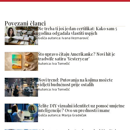
Povezani članci
Ne treba ti još jedan certifikat: Kako sam 5
godina odgađala vlastiti uspjeh
Gošća autorica: Ivana Vezmarović
Što upravo čitaju Amerikanke? Novi hit je
tradwife satira ‘Yesteryear’
Autorica: Iva Tomečić
Novi trend: Putovanja na kojima možete
vidjeti budućnost prije ostalih
Autorica: Iva Tomečić
Želite DIY vizualni identitet uz pomoć umjetne
inteligencije? Ovo su prednosti i mane
Gošća autorica: Marija Gradečak