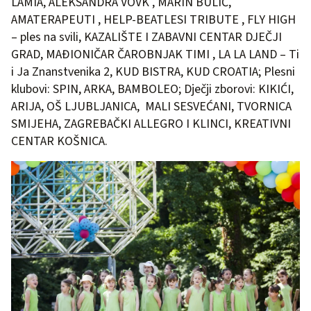
LAMIA, ALEKSANDRA VOVK , MARIN BULIĆ,
AMATERAPEUTI , HELP-BEATLESI TRIBUTE , FLY HIGH
– ples na svili, KAZALIŠTE I ZABAVNI CENTAR DJEČJI
GRAD, MAĐIONIČAR ČAROBNJAK TIMI , LA LA LAND – Ti
i Ja Znanstvenika 2, KUD BISTRA, KUD CROATIA; Plesni
klubovi: SPIN, ARKA, BAMBOLEO; Dječji zborovi: KIKIĆI,
ARIJA, OŠ LJUBLJANICA, MALI SESVEĆANI, TVORNICA
SMIJEHA, ZAGREBAČKI ALLEGRO I KLINCI, KREATIVNI
CENTAR KOŠNICA.