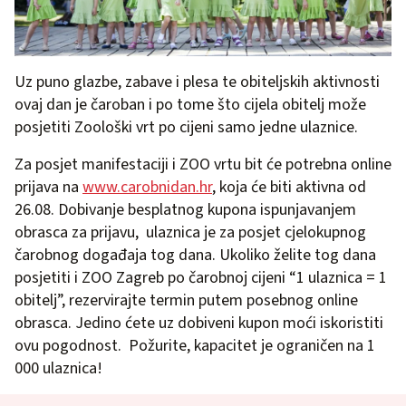
Uz puno glazbe, zabave i plesa te obiteljskih aktivnosti
ovaj dan je čaroban i po tome što cijela obitelj može
posjetiti Zoološki vrt po cijeni samo jedne ulaznice.
Za posjet manifestaciji i ZOO vrtu bit će potrebna online
prijava na
www.carobnidan.hr
, koja će biti aktivna od
26.08. Dobivanje besplatnog kupona ispunjavanjem
obrasca za prijavu, ulaznica je za posjet cjelokupnog
čarobnog događaja tog dana. Ukoliko želite tog dana
posjetiti i ZOO Zagreb po čarobnoj cijeni “1 ulaznica = 1
obitelj”, rezervirajte termin putem posebnog online
obrasca. Jedino ćete uz dobiveni kupon moći iskoristiti
ovu pogodnost. Požurite, kapacitet je ograničen na 1
000 ulaznica!