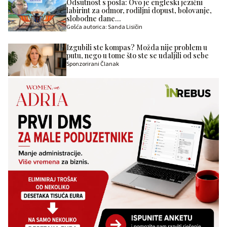
Odsutnost s posla: Ovo je engleski jezični
labirint za odmor, rodiljni dopust, bolovanje,
slobodne dane…
Gošća autorica: Sanda Lisičin
Izgubili ste kompas? Možda nije problem u
putu, nego u tome što ste se udaljili od sebe
Sponzorirani Članak