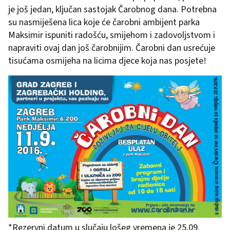
je još jedan, ključan sastojak Čarobnog dana. Potrebna
su nasmiješena lica koje će čarobni ambijent parka
Maksimir ispuniti radošću, smijehom i zadovoljstvom i
napraviti ovaj dan još čarobnijim. Čarobni dan usrećuje
tisućama osmijeha na licima djece koja nas posjete!
*Rezervni datum u slučaju lošeg vremena je 25.09.