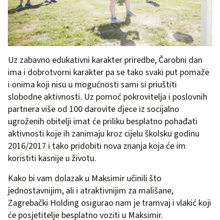
Uz zabavno edukativni karakter priredbe, Čarobni dan
ima i dobrotvorni karakter pa se tako svaki put pomaže
i onima koji nisu u mogućnosti sami si priuštiti
slobodne aktivnosti. Uz pomoć pokrovitelja i poslovnih
partnera više od 100 darovite djece iz socijalno
ugroženih obitelji imat će priliku besplatno pohađati
aktivnosti koje ih zanimaju kroz cijelu školsku godinu
2016/2017 i tako pridobiti nova znanja koja će im
koristiti kasnije u životu.
Kako bi vam dolazak u Maksimir učinili što
jednostavnijim, ali i atraktivnijim za mališane,
Zagrebački Holding osigurao nam je tramvaj i vlakić koji
će posjetitelje besplatno voziti u Maksimir.