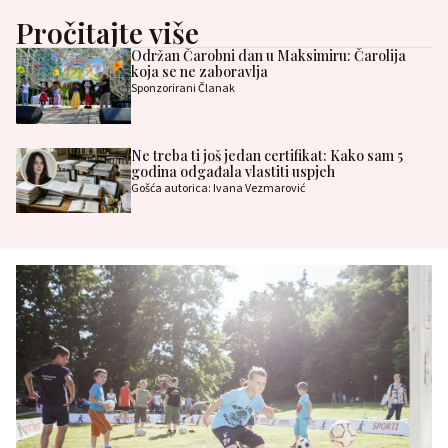
Pročitajte više
Održan Čarobni dan u Maksimiru: Čarolija
koja se ne zaboravlja
Sponzorirani Članak
Ne treba ti još jedan certifikat: Kako sam 5
godina odgađala vlastiti uspjeh
Gošća autorica: Ivana Vezmarović