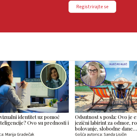
Registrirajte se
 vizualni identitet uz pomoć
Odsutnost s posla: Ovo je e
teligencije? Ovo su prednosti i
jezični labirint za odmor, ro
bolovanje, slobodne dane
ca: Marija Gradečak
Gošća autorica: Sanda Lisičin