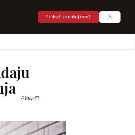
Pridruži se našoj mreži
ađaju
nja