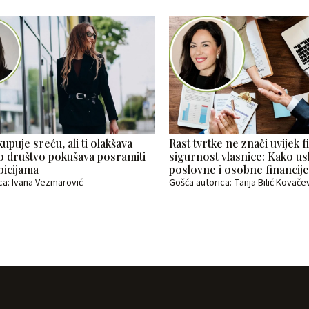
upuje sreću, ali ti olakšava
Rast tvrtke ne znači uvijek f
to društvo pokušava posramiti
sigurnost vlasnice: Kako usk
bicijama
poslovne i osobne financij
ca: Ivana Vezmarović
Gošća autorica: Tanja Bilić Kovače