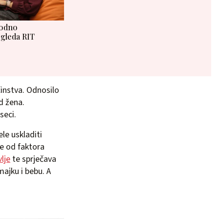
rodno
zgleda RIT
činstva. Odnosilo
d žena.
seci.
le uskladiti
je od faktora
lje
te sprječava
majku i bebu. A