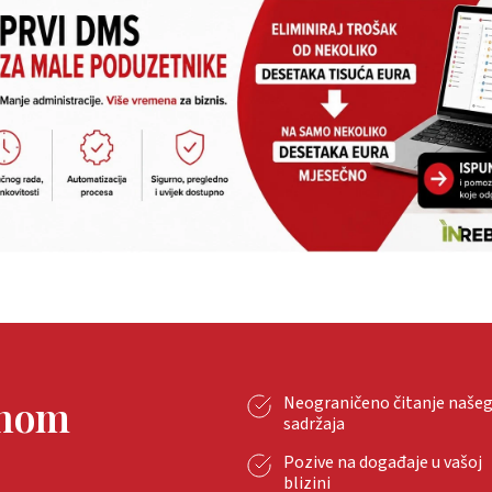
tnom
Neograničeno čitanje naše
sadržaja
Pozive na događaje u vašoj
blizini