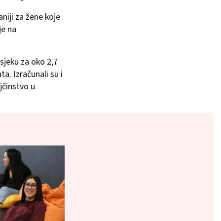
aniji za žene koje
je na
sjeku za oko 2,7
a. Izračunali su i
činstvo u