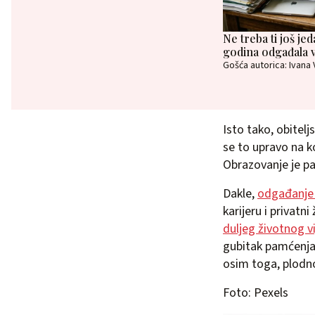
Ne treba ti još je
godina odgađala v
Gošća autorica: Ivana
Isto tako, obitel
se to upravo na 
Obrazovanje je p
Dakle,
odgađanje 
karijeru i privat
duljeg životnog vi
gubitak pamćenja 
osim toga, plodn
Foto: Pexels