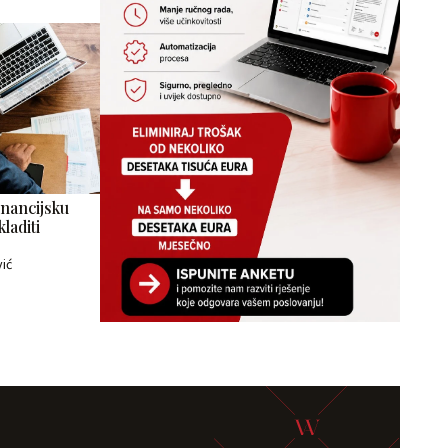
inancijsku
laditi
e
vić