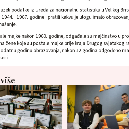
 uzeli podatke iz Ureda za nacionalnu statistiku u Velikoj Brit
1944. i 1967. godine i pratili kakvu je ulogu imalo obrazovan
našanje.
ale majke nakon 1960. godine, odgađale su majčinstvo u pro
a žene koje su postale majke prije kraja Drugog svjetskog rat
 dodatnu godinu obrazovanja, nakon 12 godina odgođeno maj
seci.
 više