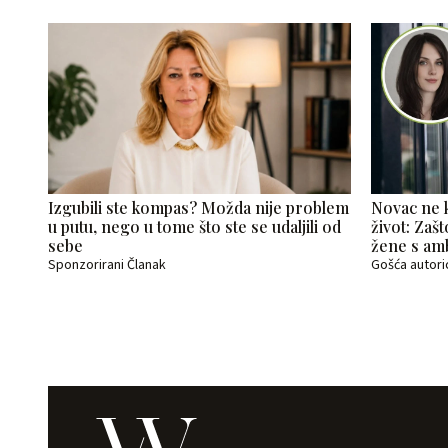
Izgubili ste kompas? Možda nije problem
Novac ne k
u putu, nego u tome što ste se udaljili od
život: Zaš
sebe
žene s am
Sponzorirani Članak
Gošća autori