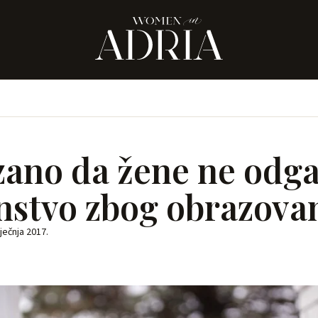
ano da žene ne odg
nstvo zbog obrazova
iječnja 2017.