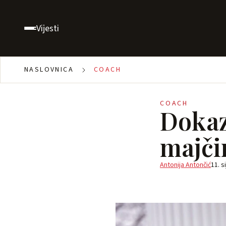
Vijesti
NASLOVNICA
COACH
COACH
Dokaz
majči
Antonija Antončić
11. s