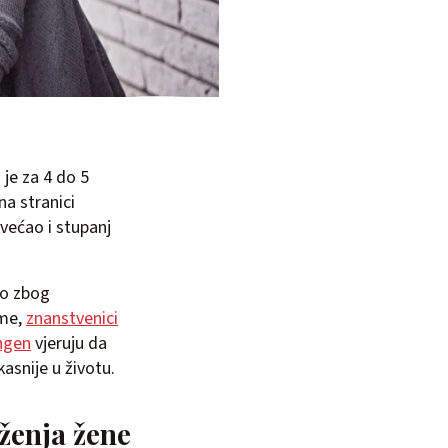
 je za 4 do 5
na stranici
ovećao i stupanj
vo zbog
ime,
znanstvenici
ingen
vjeruju da
asnije u životu.
ženja žene