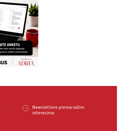
g
Newslettere prema vašim
interesima