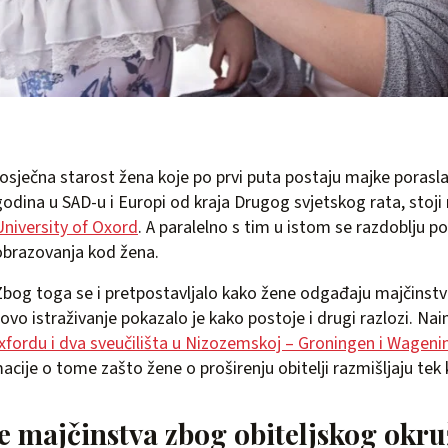
rosječna starost žena koje po prvi puta postaju majke porasla
godina u SAD-u i Europi od kraja Drugog svjetskog rata, stoji 
University of Oxord
. A paralelno s tim u istom se razdoblju p
obrazovanja kod žena.
Zbog toga se i pretpostavljalo kako žene odgađaju majčinst
ovo istraživanje pokazalo je kako postoje i drugi razlozi. Na
Oxfordu i dva sveučilišta u Nizozemskoj – Groningen i Wagen
cije o tome zašto žene o proširenju obitelji razmišljaju tek k
 majčinstva zbog obiteljskog okru