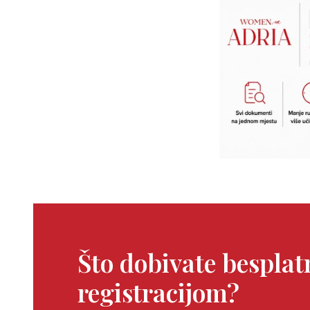
Što dobivate bespla
registracijom?