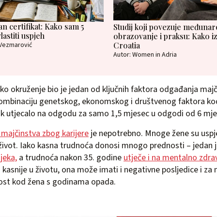
dan certifikat: Kako sam 5
Studij koji povezuje međuna
lastiti uspjeh
obrazovanje i praksu: Kako i
 Vezmarović
Croatia
Autor: Women in Adria
jsko okruženje bio je jedan od ključnih faktora odgađanja maj
kombinaciju genetskog, ekonomskog i društvenog faktora ko
ak utjecalo na odgodu za samo 1,5 mjesec u odgodi od 6 mje
majčinstva zbog karijere
je nepotrebno. Mnoge žene su uspje
ni život. Iako kasna trudnoća donosi mnogo prednosti – jedan 
jeka,
a trudnoća nakon 35. godine
utječe i na mentalno zdrav
kasnije u životu, ona može imati i negativne posljedice i za 
ost kod žena s godinama opada.