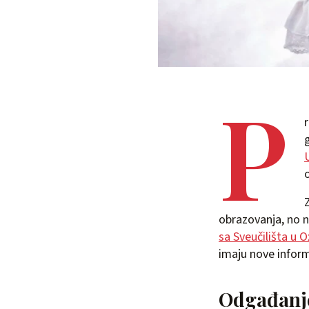
P
obrazovanja, no n
sa Sveučilišta u 
imaju nove informa
Odgađanje