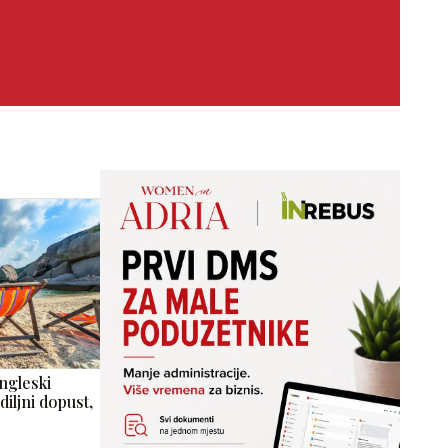
ngleski
diljni dopust,
…