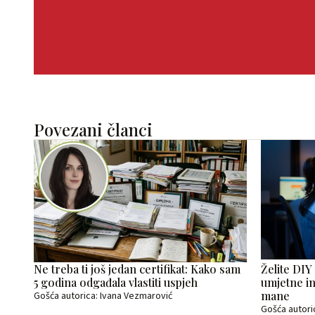
Povezani članci
Ne treba ti još jedan certifikat: Kako sam
Želite DIY
5 godina odgađala vlastiti uspjeh
umjetne in
mane
Gošća autorica: Ivana Vezmarović
Gošća autori