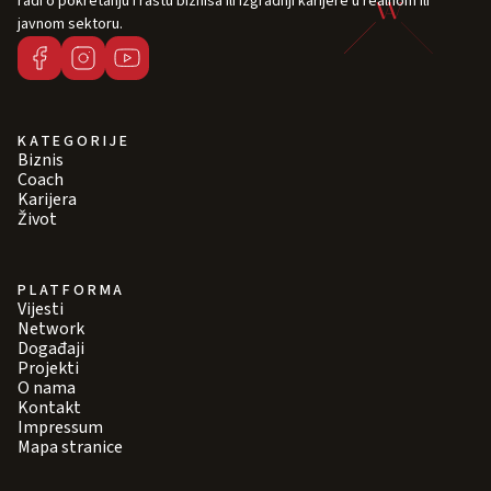
radi o pokretanju i rastu biznisa ili izgradnji karijere u realnom ili
javnom sektoru.
KATEGORIJE
Biznis
Coach
Karijera
Život
PLATFORMA
Vijesti
Network
Događaji
Projekti
O nama
Kontakt
Impressum
Mapa stranice