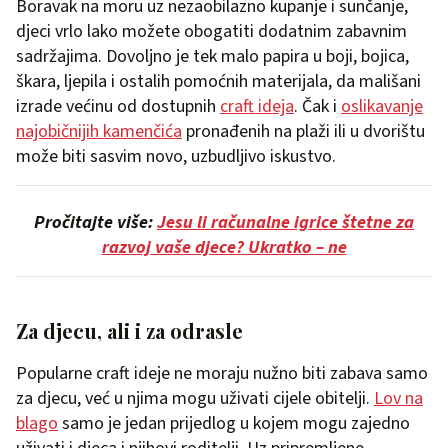
Boravak na moru uz nezaobilazno kupanje i sunčanje,
djeci vrlo lako možete obogatiti dodatnim zabavnim
sadržajima. Dovoljno je tek malo papira u boji, bojica,
škara, ljepila i ostalih pomoćnih materijala, da mališani
izrade većinu od dostupnih
craft ideja
. Čak i
oslikavanje
najobičnijih kamenčića
pronađenih na plaži ili u dvorištu
može biti sasvim novo, uzbudljivo iskustvo.
Pročitajte više:
Jesu li računalne igrice štetne za
razvoj vaše djece? Ukratko – ne
Za djecu, ali i za odrasle
Popularne craft ideje ne moraju nužno biti zabava samo
za djecu, već u njima mogu uživati cijele obitelji.
Lov na
blago
samo je jedan prijedlog u kojem mogu zajedno