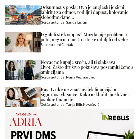
Odsutnost s posla: Ovo je engleski jezični
labirint za odmor, rodiljni dopust, bolovanje,
slobodne dane…
Gošća autorica: Sanda Lisičin
Izgubili ste kompas? Možda nije problem u
putu, nego u tome što ste se udaljili od sebe
Sponzorirani Članak
Novac ne kupuje sreću, ali ti olakšava
život: Zašto društvo pokušava posramiti žene s
ambicijama
Gošća autorica: Ivana Vezmarović
Rast tvrtke ne znači uvijek financijsku
sigurnost vlasnice: Kako uskladiti poslovne i
osobne financije
Gošća autorica: Tanja Bilić Kovačević