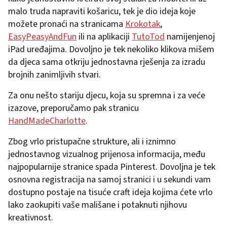
malo truda napraviti košaricu, tek je dio ideja koje
možete pronaći na stranicama
Krokotak
,
EasyPeasyAndFun
ili na aplikaciji
TutoTod
namijenjenoj
iPad uređajima. Dovoljno je tek nekoliko klikova mišem
da djeca sama otkriju jednostavna rješenja za izradu
brojnih zanimljivih stvari.
Za onu nešto stariju djecu, koja su spremna i za veće
izazove, preporučamo pak stranicu
HandMadeCharlotte
.
Zbog vrlo pristupačne strukture, ali i iznimno
jednostavnog vizualnog prijenosa informacija, među
najpopularnije stranice spada Pinterest. Dovoljna je tek
osnovna registracija na samoj stranici i u sekundi vam
dostupno postaje na tisuće craft ideja kojima ćete vrlo
lako zaokupiti vaše mališane i potaknuti njihovu
kreativnost.