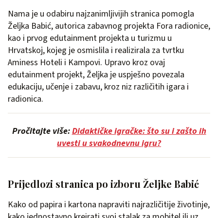
Nama je u odabiru najzanimljivijih stranica pomogla
Željka Babić, autorica zabavnog projekta Fora radionice,
kao i prvog edutainment projekta u turizmu u
Hrvatskoj, kojeg je osmislila i realizirala za tvrtku
Aminess Hoteli i Kampovi. Upravo kroz ovaj
edutainment projekt, Željka je uspješno povezala
edukaciju, učenje i zabavu, kroz niz različitih igara i
radionica.
Pročitajte više:
Didaktičke igračke: što su i zašto ih
uvesti u svakodnevnu igru?
Prijedlozi stranica po izboru Željke Babić
Kako od papira i kartona napraviti najrazličitije životinje,
kako jednostavno kreirati svoj stalak za mobitel ili uz