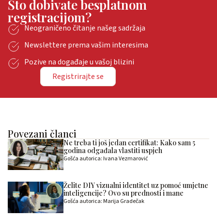
Što dobivate besplatnom
registracijom?
Neograničeno čitanje našeg sadržaja
Newslettere prema vašim interesima
Pozive na događaje u vašoj blizini
Registrirajte se
Povezani članci
Ne treba ti još jedan certifikat: Kako sam 5
godina odgađala vlastiti uspjeh
Gošća autorica: Ivana Vezmarović
Želite DIY vizualni identitet uz pomoć umjetne
inteligencije? Ovo su prednosti i mane
Gošća autorica: Marija Gradečak