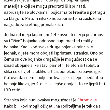
uživati i djeca i njihovi roditelji. Uz pripremljene
materijale koji se mogu precrtati ili isprintati,
naoružajte se olovkama i bojicama te krenite u potragu
za blagom. Pritom nikako ne zaboravite na zasluženu
nagradu za sretnog pronalazača.
Jedna od ideja kojom možete osvojiti dječju pozornost
su i “žive” bojanke, odnosno augumented reality
bojanke. Kao i kod svake druge bojanke princip je
jednak, dijete mora obojati isprintanu stranicu. Ono po
čemu su ove bojanke drugačije je mogućnost da se
iznad obojane slike stavi pametni telefon ili tablet, a
slika će oživjeti u obliku crtića, ponekad i zabavne igre.
Gotovo da i nema bolje motivacije za lijepo i pedantno
bojanje likova, jer što je lik ljepše obojan, to će ljepši biti
i 3D crtić.
Stranica koja nudi ovakvu mogućnost je
Chromville
.
Kako bi likovi mogli oživjeti, na roditeljima je tek da s