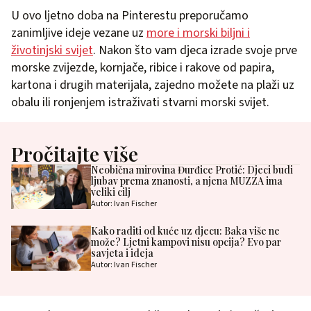
U ovo ljetno doba na Pinterestu preporučamo
zanimljive ideje vezane uz
more i morski biljni i
životinjski svijet
. Nakon što vam djeca izrade svoje prve
morske zvijezde, kornjače, ribice i rakove od papira,
kartona i drugih materijala, zajedno možete na plaži uz
obalu ili ronjenjem istraživati stvarni morski svijet.
Pročitajte više
Neobična mirovina Đurđice Protić: Djeci budi
ljubav prema znanosti, a njena MUZZA ima
veliki cilj
Autor: Ivan Fischer
Kako raditi od kuće uz djecu: Baka više ne
može? Ljetni kampovi nisu opcija? Evo par
savjeta i ideja
Autor: Ivan Fischer