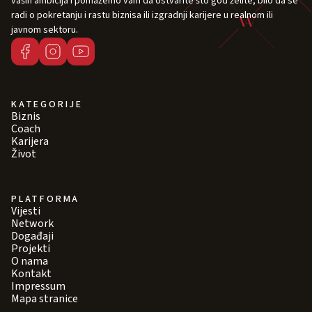
vaših ambicija i pomažemo vam da ostvarite što god želite, bilo da se
radi o pokretanju i rastu biznisa ili izgradnji karijere u realnom ili
javnom sektoru.
KATEGORIJE
Biznis
Coach
Karijera
Život
PLATFORMA
Vijesti
Network
Događaji
Projekti
O nama
Kontakt
Impressum
Mapa stranice