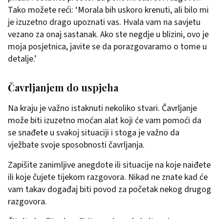
Tako možete reći: ‘Morala bih uskoro krenuti, ali bilo mi
je izuzetno drago upoznati vas. Hvala vam na savjetu
vezano za onaj sastanak. Ako ste negdje u blizini, ovo je
moja posjetnica, javite se da porazgovaramo o tome u
detalje.’
Čavrljanjem do uspjeha
Na kraju je važno istaknuti nekoliko stvari. Čavrljanje
može biti izuzetno moćan alat koji će vam pomoći da
se snađete u svakoj situaciji i stoga je važno da
vježbate svoje sposobnosti čavrljanja.
Zapišite zanimljive anegdote ili situacije na koje naiđete
ili koje čujete tijekom razgovora. Nikad ne znate kad će
vam takav događaj biti povod za početak nekog drugog
razgovora.