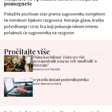
pomognete
Pokažite pozitivan stav prema sugovorniku osmjehom
te mimikom tijekom razgovora. Kimanje glave, kratko
potvrđivanje i izraz lica koji pokazuje iskreni interes
potaknuti će sugovornika na razgovor.
Pročitajte više
Tišina kao luksuz: Zašto sve više
prezaposlenih žena ne želi ‘small talk’ u
frizeraju?
Autorica: Iva Tomečić
10 pravila instant poslovnih poruka
Autor: Women in Adria