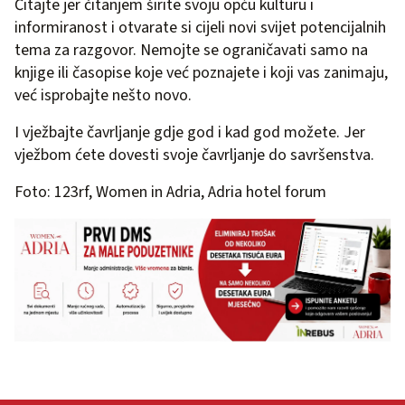
Čitajte jer čitanjem širite svoju opću kulturu i
informiranost i otvarate si cijeli novi svijet potencijalnih
tema za razgovor. Nemojte se ograničavati samo na
knjige ili časopise koje već poznajete i koji vas zanimaju,
već isprobajte nešto novo.
I vježbajte čavrljanje gdje god i kad god možete. Jer
vježbom ćete dovesti svoje čavrljanje do savršenstva.
Foto: 123rf, Women in Adria, Adria hotel forum