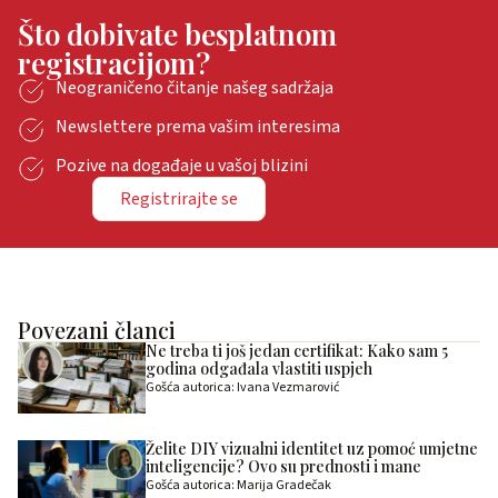
Što dobivate besplatnom
registracijom?
Neograničeno čitanje našeg sadržaja
Newslettere prema vašim interesima
Pozive na događaje u vašoj blizini
Registrirajte se
Povezani članci
Ne treba ti još jedan certifikat: Kako sam 5
godina odgađala vlastiti uspjeh
Gošća autorica: Ivana Vezmarović
Želite DIY vizualni identitet uz pomoć umjetne
inteligencije? Ovo su prednosti i mane
Gošća autorica: Marija Gradečak