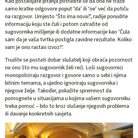
Kad postavljate pitanja potrudite se da ona ne traže
samo kratke odgovore poput ‘da’ ili ‘ne’ već da potiču
na razgovor. Umjesto ‘Što ima nova?’, radije ponudite
informaciju koju ste čuli i potom zatražite od
sugovornika mišljenje ili dodatne informacije kao ‘Čula
sam da je vaša tvrtka postigla zavidne rezultate. Koliko
vam je ono rastao izvoz?’.
Trudite se postati dobar slušatelj koji obraća pozornost
na ono što mu sugovornik želi reći. Loši sugovornici
monopoliziraju razgovor i govore samo o sebi i njima
bitnim temama, a ujedno ignoriraju sugovornika i
njegove želje. Također, pokažite spremnost da
pomognete u situacijama u kojima vašem sugovorniku
treba pomoć – bilo to kroz slušanje njegovih problema
ili davanje konkretnih savjeta.