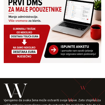
Vjerujemo da svaka žena može ostvariti svoje snove. Zato stojimo iza