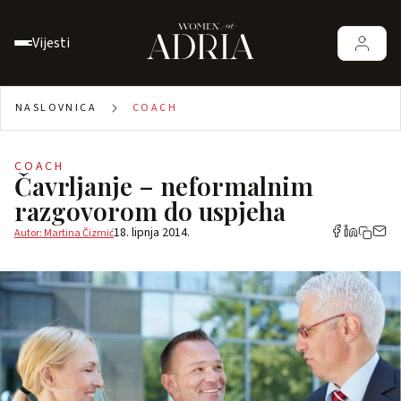
Vijesti
NASLOVNICA
COACH
COACH
Čavrljanje – neformalnim
razgovorom do uspjeha
18. lipnja 2014.
Autor: Martina Čizmić