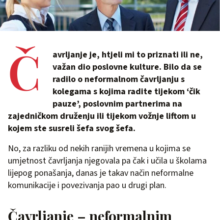
Č
avrljanje je, htjeli mi to priznati ili ne,
važan dio poslovne kulture. Bilo da se
radilo o neformalnom čavrljanju s
kolegama s kojima radite tijekom ‘čik
pauze’, poslovnim partnerima na
zajedničkom druženju ili tijekom vožnje liftom u
kojem ste susreli šefa svog šefa.
No, za razliku od nekih ranijih vremena u kojima se
umjetnost čavrljanja njegovala pa čak i učila u školama
lijepog ponašanja, danas je takav način neformalne
komunikacije i povezivanja pao u drugi plan.
Čavrljanje – neformalnim