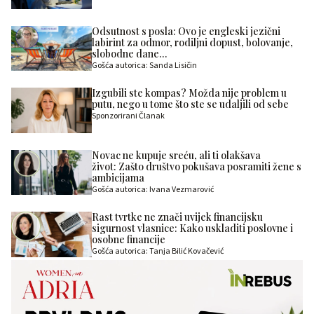
Odsutnost s posla: Ovo je engleski jezični
labirint za odmor, rodiljni dopust, bolovanje,
slobodne dane…
Gošća autorica: Sanda Lisičin
Izgubili ste kompas? Možda nije problem u
putu, nego u tome što ste se udaljili od sebe
Sponzorirani Članak
Novac ne kupuje sreću, ali ti olakšava
život: Zašto društvo pokušava posramiti žene s
ambicijama
Gošća autorica: Ivana Vezmarović
Rast tvrtke ne znači uvijek financijsku
sigurnost vlasnice: Kako uskladiti poslovne i
osobne financije
Gošća autorica: Tanja Bilić Kovačević