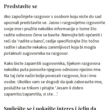
Predstavite se
Ako započinjete razgovor s osobom koju niste do sad
upoznali predstavite se. Jasno i razgovijetno izgovorite
svoje ime i pružite nekoliko informacije o tome što
radite odnosno čime se bavite. Nemojte biti općeniti i
reći da ‘radite u banci’, radije specificirajte što točno
radite i ubacite nekakvu zanimljivost koja bi mogla
potaknuti sugovornika na razgovor.
Kako biste zapamtili sugovornika, tijekom razgovora
nekoliko puta ponovite njegovo odnosno njezino ime.
Na taj ćete način bolje povezati razgovor, lice i ime
osobe. Ukoliko vam se dogodi da ipak zaboravite ime,
poslužite se trikom i pitajte ‘Jesam li dobro
zapamtio/zapamtila, vi ste…’.
Smiješite se i pokažite interes i želju da