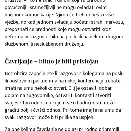
društvu. Ali to ne znači i da oni koji su prirodno
povučeniji i sramežljiviji ne mogu ovladati ovim
načinom komunikacije. Njima će trebati nešto više
vježbe, no kad jednom svladaju početni strah i nervozu,
prepoznati će prednosti koje mogu ostvariti kroz
neformalni razgovor bilo na poslu ili na nekom drugom
službenom ili neslužbenom druženju.
Čavrljanje – bitno je biti pristojan
Bez obzira započinjete li razgovor s kolegama na poslu
ili poslovnim partnerima na nekoj konferenciji trebate
imati na umu nekoliko stvari. Cilj je ostaviti dobar
dojam na sugovornike, ostvariti kontakt i stvoriti
svojevrstan odnos na kojem se u budućnosti može
graditi bolji i čvršći odnos. Pri tome imajte na umu da
svaki razgovor može biti prilika za uspjeh.
Za one kojima čavrljanje ne dolazi prirodno pripremili