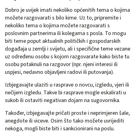
Dobro je uvijek imati nekoliko općenitih tema o kojima
možete razgovarati s bilo kime. Uz to, pripremite i
nekoliko tema o kojima možete razgovarati s
poslovnim partnerima ili kolegama s posla. To mogu
biti teme poput aktualnih političkih i gospodarskih
događaja u zemlji i svijetu, ali i specifične teme vezane
uz određenu osobu s kojom razgovarate kako biste tu
osobu potaknuli na razgovor (npr. njeni interesi ili
uspjesi, nedavno objavljeni radovi ili putovanja).
Izbjegavajte ulaziti u rasprave o novcu, izgledu, vjeri ili
nečijem izgledu. Takve bi rasprave mogle eskalirati u
sukob ili ostaviti negativan dojam na sugovornika.
Također, izbjegavajte pričati proste i neprimjeren šale,
anegdote ili viceve. Osim što tako možete uvrijediti
nekoga, mogli biste biti i sankcionirani na poslu.