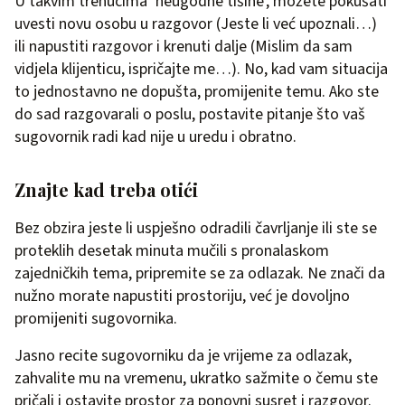
U takvim trenucima ‘neugodne tišine’, možete pokušati
uvesti novu osobu u razgovor (Jeste li već upoznali…)
ili napustiti razgovor i krenuti dalje (Mislim da sam
vidjela klijenticu, ispričajte me…). No, kad vam situacija
to jednostavno ne dopušta, promijenite temu. Ako ste
do sad razgovarali o poslu, postavite pitanje što vaš
sugovornik radi kad nije u uredu i obratno.
Znajte kad treba otići
Bez obzira jeste li uspješno odradili čavrljanje ili ste se
proteklih desetak minuta mučili s pronalaskom
zajedničkih tema, pripremite se za odlazak. Ne znači da
nužno morate napustiti prostoriju, već je dovoljno
promijeniti sugovornika.
Jasno recite sugovorniku da je vrijeme za odlazak,
zahvalite mu na vremenu, ukratko sažmite o čemu ste
pričali i ostavite prostor za ponovni susret i razgovor.