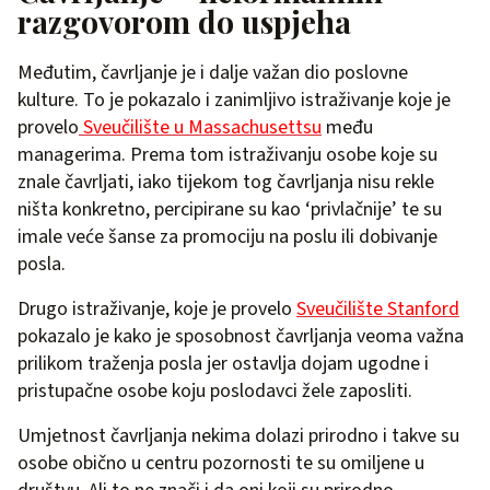
razgovorom do uspjeha
Međutim, čavrljanje je i dalje važan dio poslovne
kulture. To je pokazalo i zanimljivo istraživanje koje je
provelo
Sveučilište u Massachusettsu
među
managerima. Prema tom istraživanju osobe koje su
znale čavrljati, iako tijekom tog čavrljanja nisu rekle
ništa konkretno, percipirane su kao ‘privlačnije’ te su
imale veće šanse za promociju na poslu ili dobivanje
posla.
Drugo istraživanje, koje je provelo
Sveučilište Stanford
pokazalo je kako je sposobnost čavrljanja veoma važna
prilikom traženja posla jer ostavlja dojam ugodne i
pristupačne osobe koju poslodavci žele zaposliti.
Umjetnost čavrljanja nekima dolazi prirodno i takve su
osobe obično u centru pozornosti te su omiljene u