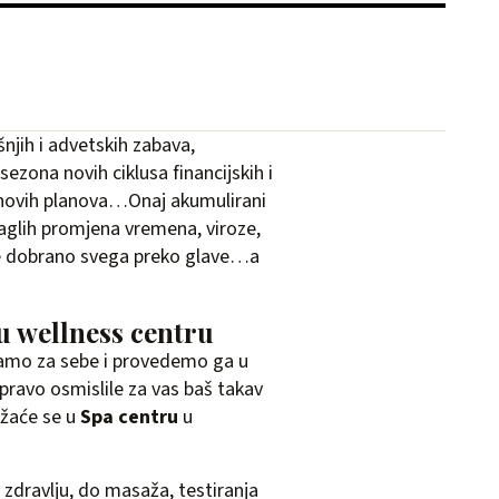
jih i advetskih zabava,
sezona novih ciklusa financijskih i
je novih planova…Onaj akumulirani
naglih promjena vremena, viroze,
 je dobrano svega preko glave…a
u wellness centru
samo za sebe i provedemo ga u
upravo osmislile za vas baš takav
žaće se u
Spa centru
u
 zdravlju, do masaža, testiranja