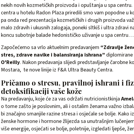
nekih novih kozmetičkih proizvoda i opuštanja u spa centru
centra u hotelu Radon Plaza priredili smo vam popodne u k
pa onda red prezentacija kozmetičkih i drugih proizvoda važn
malo zdravih i ukusnih zalogaja, poneki sltkiš i ultra zdravi 
koncu subotnje balade hedonističko uživanje u spa centru…
Započećemo sa vrlo aktuelnim predavanjem
“Zdravlje žen
stres, zdrave navike i balansiranja ishrana”
diplomirane 
O'Reilly
. Nakon predavanja slijedi predstavljanje čarobne k
Mostara, te nove linije iz
F&A Ultra Beauty Centra
.
Pričamo o stresu, pravilnoj ishrani i fiz
detoksifikaciji vaše kože
Na predavanju, koje će za vas održati nutricionistkinja
Amela
o tome zašto je poslovnim, ali i ostalim ženama važno izbal
bi značajno smanjile razine stresa i osjećale se bolje. Kako 
ženske hormone i hormone žlijezda sa unutrašnjim lučenjem,
više energije, osjećati se bolje, poletnije, izgledati ljepše, že