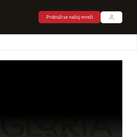
Pridruži se našoj mreži