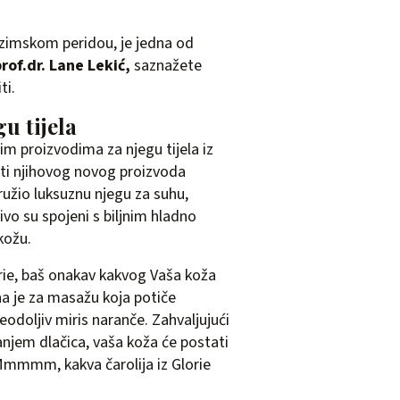
u zimskom peridou, je jedna od
rof.dr. Lane Lekić,
saznažete
ti.
u tijela
im proizvodima za njegu tijela iz
ti njihovog novog proizvoda
pružio luksuznu njegu za suhu,
ivo su spojeni s biljnim hladno
kožu.
Glorie, baš onakav kakvog Vaša koža
na je za masažu koja potiče
eodoljiv miris naranče. Zahvaljujući
anjem dlačica, vaša koža će postati
 Mmmmm, kakva čarolija iz Glorie