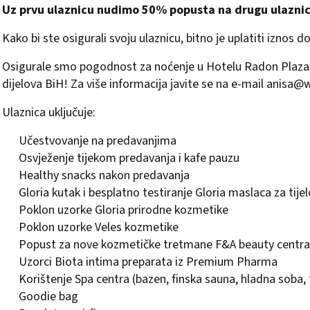
Uz prvu ulaznicu nudimo 50% popusta na drugu ulaznic
Kako bi ste osigurali svoju ulaznicu, bitno je uplatiti iznos d
Osigurale smo pogodnost za noćenje u Hotelu Radon Plaza, 
dijelova BiH! Za više informacija javite se na e-mail
anisa@w
Ulaznica uključuje:
Učestvovanje na predavanjima
Osvježenje tijekom predavanja i kafe pauzu
Healthy snacks nakon predavanja
Gloria kutak i besplatno testiranje Gloria maslaca za tijel
Poklon uzorke Gloria prirodne kozmetike
Poklon uzorke Veles kozmetike
Popust za nove kozmetičke tretmane F&A beauty centra
Uzorci Biota intima preparata iz Premium Pharma
Korištenje Spa centra (bazen, finska sauna, hladna soba
Goodie bag