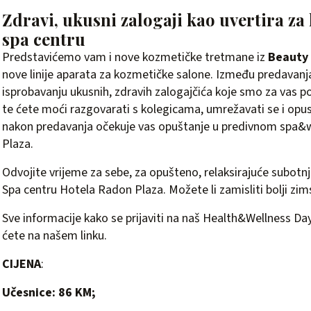
Zdravi, ukusni zalogaji kao uvertira za 
spa centru
Predstavićemo vam i nove kozmetičke tretmane iz
Beauty 
nove linije aparata za kozmetičke salone. Između predavan
isprobavanju ukusnih, zdravih zalogajčića koje smo za vas po
te ćete moći razgovarati s kolegicama, umrežavati se i opus
nakon predavanja očekuje vas opuštanje u predivnom spa&
Plaza.
Odvojite vrijeme za sebe, za opušteno, relaksirajuće subotn
Spa centru Hotela Radon Plaza. Možete li zamisliti bolji zim
Sve informacije kako se prijaviti na naš Health&Wellness Day 
ćete na našem
linku.
CIJENA
:
Učesnice: 86 KM;