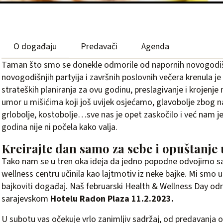
O događaju
Predavači
Agenda
Taman što smo se donekle odmorile od napornih novogodišn
novogodišnjih partyija i završnih poslovnih večera krenula je 
strateških planiranja za ovu godinu, preslagivanje i krojen
umor u mišićima koji još uvijek osjećamo, glavobolje zbog 
grlobolje, kostobolje…sve nas je opet zaskočilo i već nam
godina nije ni počela kako valja.
Kreirajte dan samo za sebe i opuštanje 
Tako nam se u tren oka ideja da jedno popodne odvojimo 
wellness centru učinila kao lajtmotiv iz neke bajke. Mi smo 
bajkoviti događaj. Naš februarski
Health & Wellness Day
odr
sarajevskom
Hotelu Radon Plaza 11.2.2023.
U subotu vas očekuje vrlo zanimljiv sadržaj, od predavanja o