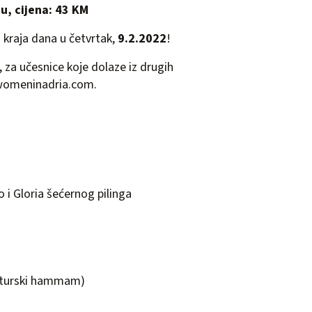
u, cijena: 43 KM
o kraja dana u četvrtak,
9.2.2022
!
za učesnice koje dolaze iz drugih
omeninadria.com
.
o i Gloria šećernog pilinga
, turski hammam)