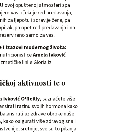
. U ovoj opuštenoj atmosferi spa
ojem vas očekuje red predavanja,
ih za ljepotu i zdravlje žena, pa
napitak, pa opet red predavanja i na
rezervirano samo za vas.
e i izazovi modernog života:
nutricionistice
Amela Ivković
ozmetičke linije
Gloria
iz
ičkoj aktivnosti te o
 Ivković O'Reilly,
saznaćete više
ansirati razinu svojih hormona kako
izbalansirati uz zdrave obroke naše
 kako osigurati više zdravog sna i
nstvenije, sretnije, sve su to pitanja