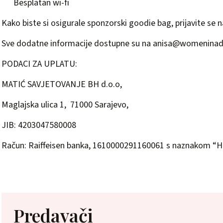
Besplatan wi-fi
Kako biste si osigurale sponzorski goodie bag, prijavite se 
Sve dodatne informacije dostupne su na
anisa@womeninad
PODACI ZA UPLATU:
MATIĆ SAVJETOVANJE BH d.o.o,
Maglajska ulica 1, 71000 Sarajevo,
JIB: 4203047580008
Račun: Raiffeisen banka, 1610000291160061 s naznakom “
Predavači