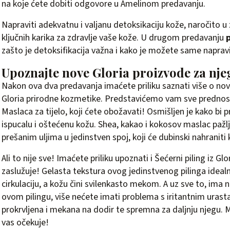
na koje ćete dobiti odgovore u Amelinom predavanju.
Napraviti adekvatnu i valjanu detoksikaciju kože, naročito 
ključnih karika za zdravlje vaše kože. U drugom predavanju
p
zašto je detoksifikacija važna i kako je možete same napravi
Upoznajte nove Gloria proizvode za njeg
Nakon ova dva predavanja imaćete priliku saznati više o nov
Gloria prirodne kozmetike. Predstavićemo vam sve prednos
Maslaca za tijelo, koji ćete obožavati! Osmišljen je kako bi 
ispucalu i oštećenu kožu. Shea, kakao i kokosov maslac pažlj
prešanim uljima u jedinstven spoj, koji će dubinski nahraniti 
Ali to nije sve! Imaćete priliku upoznati i Šećerni piling iz 
zaslužuje! Gelasta tekstura ovog jedinstvenog pilinga ideal
cirkulaciju, a kožu čini svilenkasto mekom. A uz sve to, ima n
ovom pilingu, više nećete imati problema s iritantnim urast
prokrvljena i mekana na dodir te spremna za daljnju njegu.
vas očekuje!