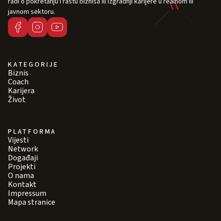
radi o pokretanju i rastu biznisa ili izgradnji karijere u realnom ili
javnom sektoru.
KATEGORIJE
Biznis
Coach
Karijera
Život
PLATFORMA
Vijesti
Network
Događaji
Projekti
O nama
Kontakt
Impressum
Mapa stranice