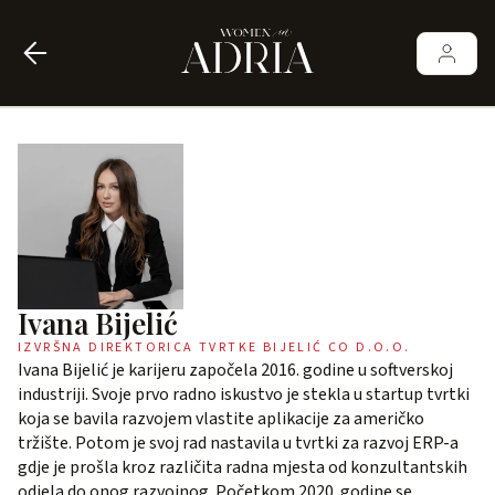
Ivana Bijelić
IZVRŠNA DIREKTORICA TVRTKE BIJELIĆ CO D.O.O.
Ivana Bijelić je karijeru započela 2016. godine u softverskoj
industriji. Svoje prvo radno iskustvo je stekla u startup tvrtki
koja se bavila razvojem vlastite aplikacije za američko
tržište. Potom je svoj rad nastavila u tvrtki za razvoj ERP-a
gdje je prošla kroz različita radna mjesta od konzultantskih
odjela do onog razvojnog. Početkom 2020. godine se