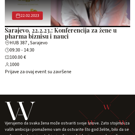
22.02.2023
Sarajevo, 22.2.23.: Konferencija za žene u
pharma biznisu i nauci
HUB 387 , Sarajevo
09:30 - 14:30
100.00 €
1000
Prijave za ovaj event su završene
Vjerujemo da svaka žena može ostvariti svoje snove. Zato stojimo iza
vaših ambicija i pomažemo vam da ostvarite što god želite, bilo da se