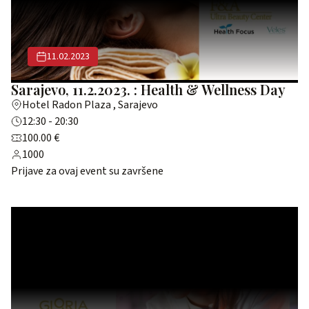
11.02.2023
Sarajevo, 11.2.2023. : Health & Wellness Day
Hotel Radon Plaza , Sarajevo
12:30 - 20:30
100.00 €
1000
Prijave za ovaj event su završene