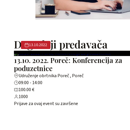
Događaji predavača
13.10.2022
13.10. 2022. Poreč: Konferencija za
poduzetnice
Udruženje obrtnika Poreč , Poreč
09:00 - 14:00
100.00 €
1000
Prijave za ovaj event su završene