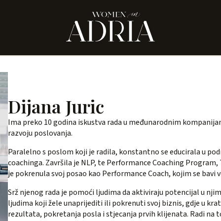
Dijana Juric
Ima preko 10 godina iskustva rada u međunarodnim kompanijam
razvoju poslovanja.
Paralelno s poslom koji je radila, konstantno se educirala u podr
coachinga. Završila je NLP, te Performance Coaching Program
je pokrenula svoj posao kao Performance Coach, kojim se bavi v
Srž njenog rada je pomoći ljudima da aktiviraju potencijal u njima
ljudima koji žele unaprijediti ili pokrenuti svoj biznis, gdje u k
rezultata, pokretanja posla i stjecanja prvih klijenata. Radi na 