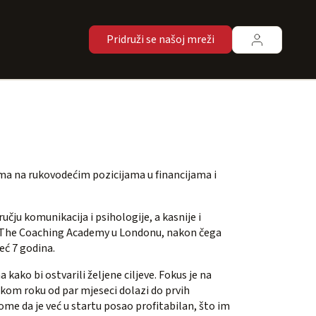
Pridruži se našoj mreži
a na rukovodećim pozicijama u financijama i
učju komunikacija i psihologije, a kasnije i
, The Coaching Academy u Londonu, nakon čega
eć 7 godina.
 kako bi ostvarili željene ciljeve. Fokus je na
ratkom roku od par mjeseci dolazi do prvih
tome da je već u startu posao profitabilan, što im