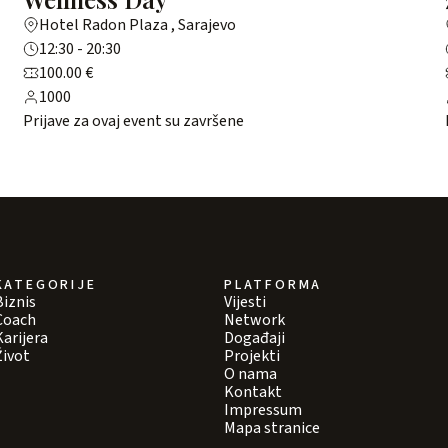
Hotel Radon Plaza , Sarajevo
12:30 - 20:30
100.00 €
1000
Prijave za ovaj event su završene
KATEGORIJE
PLATFORMA
Biznis
Vijesti
Coach
Network
Karijera
Događaji
Život
Projekti
O nama
Kontakt
Impressum
Mapa stranice