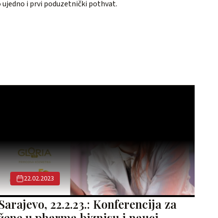
o ujedno i prvi poduzetnički pothvat.
22.02.2023
Sarajevo, 22.2.23.: Konferencija za
žene u pharma biznisu i nauci