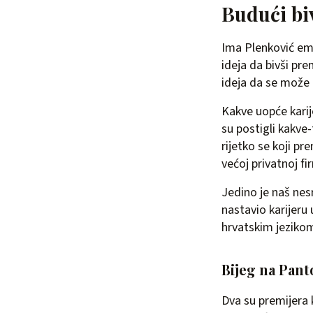
Budući bi
Ima Plenković emp
ideja da bivši pr
ideja da se može 
Kakve uopće karij
su postigli kakve
rijetko se koji pr
većoj privatnoj f
Jedino je naš nes
nastavio karijeru
hrvatskim jeziko
Bijeg na Pant
Dva su premijera 