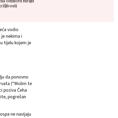
, na odmoru biraju
ržljivosti
jeća vodio
 je nekima i
u tijelu kojem je
elju da ponovno
Hrvata (“Molim te
ci poziva Čeha
ite, pogrešan
Gospa ne navijaju