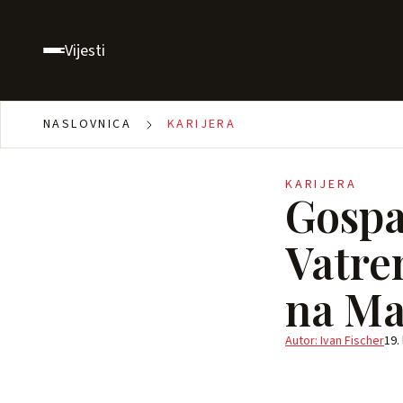
Vijesti
NASLOVNICA
KARIJERA
KARIJERA
Gospa
Vatren
na Ma
Autor: Ivan Fischer
19.