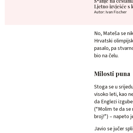
S*anje na cestama
Ljetno izvješće s
Autor: Ivan Fischer
No, Mateša se nik
Hrvatski olimpijs
pasalo, pa stvarn
bio na čelu.
Milosti puna
Stoga se u srijed
visoko leti, kao 
da Englezi izgube
(“Molim te da se 
broj!”) – napeto j
Javio se jučer spl