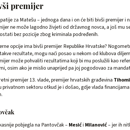
vši premijer
atije za Matešu – jednoga dana i on će biti bivši premijer i 
emijer ne može lagodno živjeti od državnog novca, a još mu se
ostati bez pozicije zbog kriminala podređenih.
erne opcije ima bivši premijer Republike Hrvatske? Nogometni
-takve rezultate, mogu naći posao u nekom od klubova diljem 
emijer može pohvaliti rezultatima koji bi mu poslužili kao ref
irmi, osim ako je mislio unaprijed pa joj pogodovao za manda
retni premijer 13. vlade, premijer hrvatskih građevina
Tihomi
 u privatnom sektoru otkud je i došao, gdje vlada financijama
m.
ovčak
kasnije pobjegla na Pantovčak –
Mesić
i
Milanović
– jer ih ni