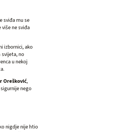
ne sviđa mu se
 više ne sviđa
 izbornici, ako
svijeta, no
erenca u nekoj
ta.
r Orešković
,
 sigurnije nego
tko nigdje nije htio