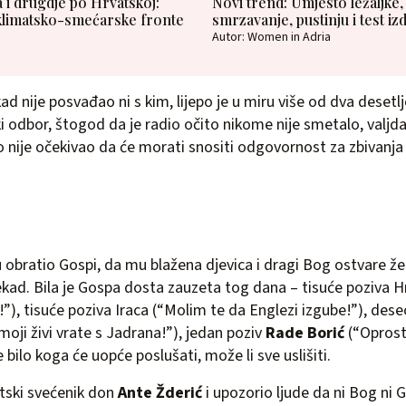
 i drugdje po Hrvatskoj:
Novi trend: Umjesto ležaljke
 klimatsko-smećarske fronte
smrzavanje, pustinju i test izd
Autor: Women in Adria
ad nije posvađao ni s kim, lijepo je u miru više od dva desetl
ki odbor, štogod da je radio očito nikome nije smetalo, valjda
o nije očekivao da će morati snositi odgovornost za zbivanja 
u obratio Gospi, da mu blažena djevica i dragi Bog ostvare ž
nekad. Bila je Gospa dosta zauzeta tog dana – tisuće poziva 
!”), tisuće poziva Iraca (“Molim te da Englezi izgube!”), dese
moji živi vrate s Jadrana!”), jedan poziv
Rade Borić
(“Oprost
e bilo koga će uopće poslušati, može li sve uslišiti.
itski svećenik don
Ante Žderić
i upozorio ljude da ni Bog ni 