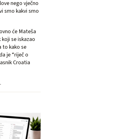
olove nego vječno
kvi smo kakvi smo
onovno će Mateša
 koji se iskazao
a to kako se
a je “riječ o
lasnik Croatia
.