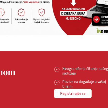
tnom
Neograničeno čitanje naše
sadržaja
Pozive na događaje u vašoj
blizini
Registrirajte se