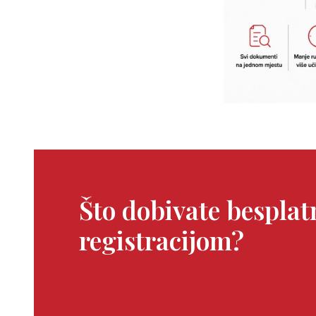
Što dobivate bespla
registracijom?