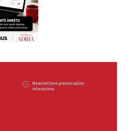
g
Newslettere prema vašim
interesima