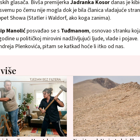
skih glasača. Bivša premijerka
Jadranka Kosor
danas je kibi
vemu po čemu nije mogla dok je bila članica vladajuće stra
ppet Showa (Statler i Waldorf, ako koga zanima).
ip Manolić
posvađao se s
Tuđmanom
, osnovao stranku koja
ine u političkoj mirovini nadživljujući ljude, vlade i pojave.
ndreja Plenkovića, pitam se katkad hoće li itko od nas.
 više