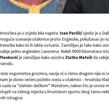
tmosfera je u srijedu bila napeta.
Ivan Perišić
sjedio je u Dall
moguće scenarije utakmice protiv Engleske, pokušavao je vizu
trenutke kako bi ih lakše ostvario. Zamišljao je tako kako asi
zabije jednu engleskim Lavovima. Nekih 9000 kilometara ist
Plenković
je zamišljao kako asistira
Zlatku Mateši
da zabij
narodu.
resla nogometna groznica, nacija ni o čemu drugom nije ni ra
ji nam je donio večeru poželio sreću u utakmici – hrvatska Vl
će sada sa “zlatnim dečkom” Matešom, nakon što je siroće 
stupiti sa čelnog mjesta u hrvatskom sportu zbog tamo neki
ih istragica.