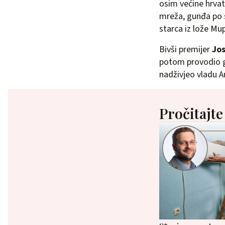
osim većine hrvat
mreža, gunđa po s
starca iz lože Mu
Bivši premijer
Jos
potom provodio god
nadživjeo vladu A
Pročitajte