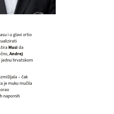
asu i u glavi vrtio
alizirati
stira
Musi
da
očno,
Andrej
e jednu hrvatskom
zmišljala – čak
ada je muku mučila
morao
h napornih