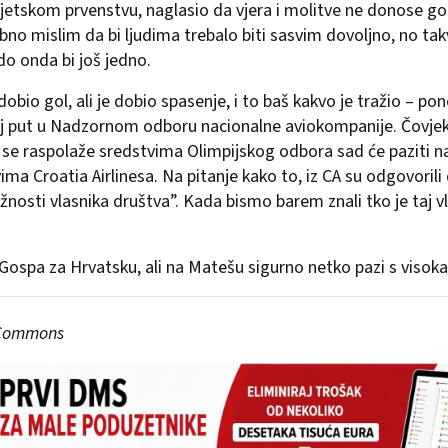
jetskom prvenstvu, naglasio da vjera i molitve ne donose g
bno mislim da bi ljudima trebalo biti sasvim dovoljno, no ta
do onda bi još jedno.
dobio gol, ali je dobio spasenje, i to baš kakvo je tražio – p
vaj put u Nadzornom odboru nacionalne aviokompanije. Čovjek
 se raspolaže sredstvima Olimpijskog odbora sad će paziti n
ma Croatia Airlinesa. Na pitanje kako to, iz CA su odgovorili d
žnosti vlasnika društva”. Kada bismo barem znali tko je taj v
 Gospa za Hrvatsku, ali na Matešu sigurno netko pazi s visoka
 Commons