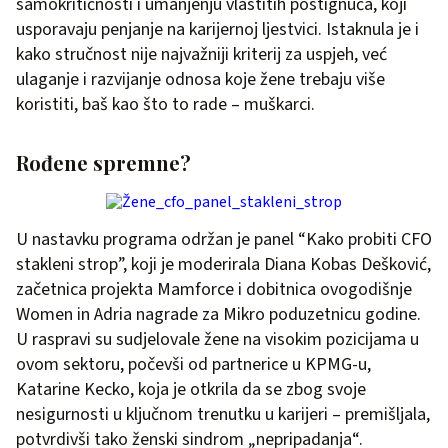
samokritičnosti i umanjenju vlastitih postignuća, koji
usporavaju penjanje na karijernoj ljestvici. Istaknula je i
kako stručnost nije najvažniji kriterij za uspjeh, već
ulaganje i razvijanje odnosa koje žene trebaju više
koristiti, baš kao što to rade – muškarci.
Rođene spremne?
U nastavku programa održan je panel “Kako probiti CFO
stakleni strop”, koji je moderirala Diana Kobas Dešković,
začetnica projekta Mamforce i dobitnica ovogodišnje
Women in Adria nagrade za Mikro poduzetnicu godine.
U raspravi su sudjelovale žene na visokim pozicijama u
ovom sektoru, počevši od partnerice u KPMG-u,
Katarine Kecko, koja je otkrila da se zbog svoje
nesigurnosti u ključnom trenutku u karijeri – premišljala,
potvrdivši tako ženski sindrom „nepripadanja“.