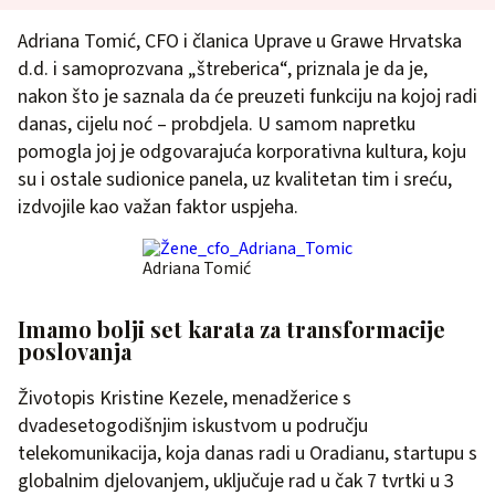
Adriana Tomić, CFO i članica Uprave u Grawe Hrvatska
d.d. i samoprozvana „štreberica“, priznala je da je,
nakon što je saznala da će preuzeti funkciju na kojoj radi
danas, cijelu noć – probdjela. U samom napretku
pomogla joj je odgovarajuća korporativna kultura, koju
su i ostale sudionice panela, uz kvalitetan tim i sreću,
izdvojile kao važan faktor uspjeha.
Adriana Tomić
Imamo bolji set karata za transformacije
poslovanja
Životopis Kristine Kezele, menadžerice s
dvadesetogodišnjim iskustvom u području
telekomunikacija, koja danas radi u Oradianu, startupu s
globalnim djelovanjem, uključuje rad u čak 7 tvrtki u 3