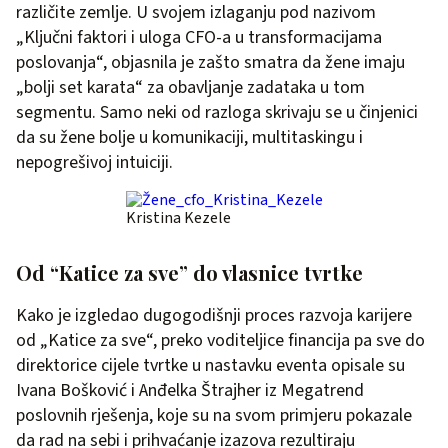
različite zemlje. U svojem izlaganju pod nazivom
„Ključni faktori i uloga CFO-a u transformacijama
poslovanja“, objasnila je zašto smatra da žene imaju
„bolji set karata“ za obavljanje zadataka u tom
segmentu. Samo neki od razloga skrivaju se u činjenici
da su žene bolje u komunikaciji, multitaskingu i
nepogrešivoj intuiciji.
Kristina Kezele
Od “Katice za sve” do vlasnice tvrtke
Kako je izgledao dugogodišnji proces razvoja karijere
od „Katice za sve“, preko voditeljice financija pa sve do
direktorice cijele tvrtke u nastavku eventa opisale su
Ivana Bošković i Anđelka Štrajher iz Megatrend
poslovnih rješenja, koje su na svom primjeru pokazale
da rad na sebi i prihvaćanje izazova rezultiraju