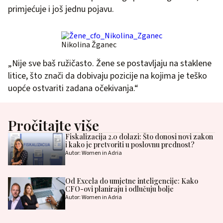
primjećuje i još jednu pojavu.
Nikolina Žganec
„Nije sve baš ružičasto. Žene se postavljaju na staklene
litice, što znači da dobivaju pozicije na kojima je teško
uopće ostvariti zadana očekivanja.“
Pročitajte više
Fiskalizacija 2.0 dolazi: Što donosi novi zakon
i kako je pretvoriti u poslovnu prednost?
Autor: Women in Adria
Od Excela do umjetne inteligencije: Kako
CFO-ovi planiraju i odlučuju bolje
Autor: Women in Adria