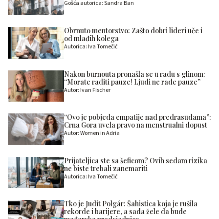
Gošća autorica: Sandra Ban
Obrnuto mentorstvo: Zašto dobri lideri uče i
od mlađih kolega
Autorica: Iva Tomečić
Nakon burnouta pronašla se u radu s glinom:
“Morate raditi pauze! Ljudi ne rade pauze”
Autor: Ivan Fischer
“Ovo je pobjeda empatije nad predrasudama”:
Crna Gora uvela pravo na menstrualni dopust
Autor: Women in Adria
Prijateljica ste sa šeficom? Ovih sedam rizika
ne biste trebali zanemariti
Autorica: Iva Tomečić
Tko je Judit Polgár: Šahistica koja je rušila
rekorde i barijere, a sada žele da bude