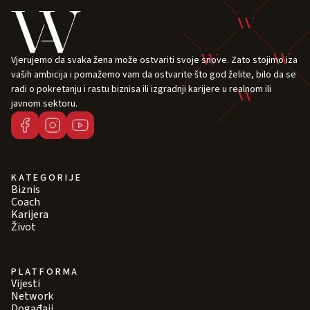
Vjerujemo da svaka žena može ostvariti svoje snove. Zato stojimo iza
vaših ambicija i pomažemo vam da ostvarite što god želite, bilo da se
radi o pokretanju i rastu biznisa ili izgradnji karijere u realnom ili
javnom sektoru.
KATEGORIJE
Biznis
Coach
Karijera
Život
PLATFORMA
Vijesti
Network
Događaji