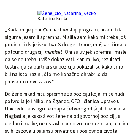
Katarina Kecko
„Kada mi je ponuđen partnership program, nisam bila
sigurna jesam li spremna. Mislila sam kako mi treba još
godina ili dvije iskustva. S druge strane, muškarci imaju
potpuno drugačiji
mindset
. Oni su uvijek spremni i misle
da se ne trebaju više dokazivati. Zanimljivo, rezultati
testiranja za partnersku poziciju pokazali su kako smo
bili na istoj razini, što me konačno ohrabrilo da
prihvatim novi izazov.“
Da žene nikad nisu spremne za poziciju koja im se nudi
potvrdila je i Nikolina Žganec, CFO i članica Uprave u
Unicredit leasingu te majka četverogodišnjih blizanaca.
Naglasila je kako život žene na odgovornoj poziciji, a
ujedno i majke, ne ostavlja puno vremena za san, a osim
svih izazova u balansu privatnog i poslovnog života,