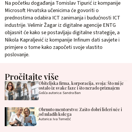
Na početku događanja Tomislav Tipurić iz kompanije
Microsoft Hrvatska učenicima će govoriti o
prednostima odabira ICT zanimanja i budućnosti ICT
industrije. Velimir Žagar iz digitalne agencije ENTG
objasnit će kako se postavljaju digitalne strategije, a
Nikola Kapraljević iz kompanije Infinum dati savjete i
primjere o tome kako započeti svoje vlastito
poslovanje.
Pročitajte više
Obiteljska firma, korporacija, svoja: Što mi je
ostalo iz svake faze i što nerado priznajem
Gošća autorica: Sandra Ban
Obrnuto mentorstvo: Zašto dobri lideri uče i
od mlađih kolega
Autorica: Iva Tomečić