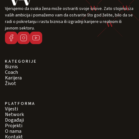
Vjerujemo da svaka žena može ostvariti svoje snove. Zato stojimo iza
vaših ambicija i pomažemo vam da ostvarite što god želite, bilo da se
radi o pokretanju i rastu biznisa ili izgradnji karijere u realnom ili
javnom sektoru.
KATEGORIJE
Biznis
Coach
Karijera
Život
PLATFORMA
Vijesti
Network
Događaji
Projekti
O nama
Kontakt