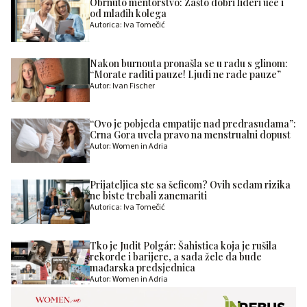
Obrnuto mentorstvo: Zašto dobri lideri uče i
od mlađih kolega
Autorica: Iva Tomečić
Nakon burnouta pronašla se u radu s glinom:
“Morate raditi pauze! Ljudi ne rade pauze”
Autor: Ivan Fischer
“Ovo je pobjeda empatije nad predrasudama”:
Crna Gora uvela pravo na menstrualni dopust
Autor: Women in Adria
Prijateljica ste sa šeficom? Ovih sedam rizika
ne biste trebali zanemariti
Autorica: Iva Tomečić
Tko je Judit Polgár: Šahistica koja je rušila
rekorde i barijere, a sada žele da bude
mađarska predsjednica
Autor: Women in Adria