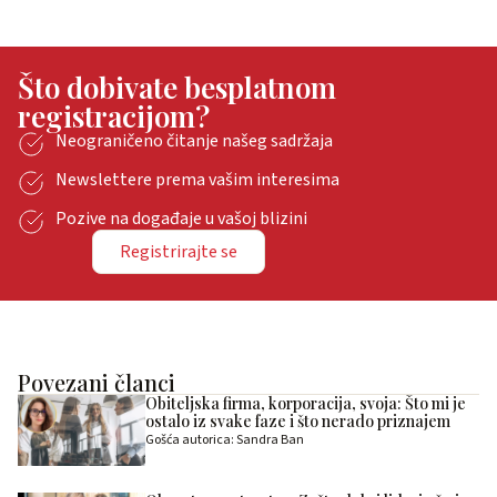
Što dobivate besplatnom
registracijom?
Neograničeno čitanje našeg sadržaja
Newslettere prema vašim interesima
Pozive na događaje u vašoj blizini
Registrirajte se
Povezani članci
Obiteljska firma, korporacija, svoja: Što mi je
ostalo iz svake faze i što nerado priznajem
Gošća autorica: Sandra Ban