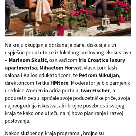
Na kraju okupljanja održana je panel diskusija s tri
uspješne poduzetnice iz lokalnog poslovnog ekosustava
–
Marinom Skušić
, osnivačicom
Iris Croatica luxury
apartmentsa
;
Mihaelom Horvat
, vlasnicom lash
salona i Kallos edukatoricom; te
Petrom Mikuljan
,
direktoricom tvrtke
HMtorx
. Moderator je bio zamjenik
urednice Women in Adria portala,
Ivan Fischer
, a
poduzetnice su ispričale svoje poduzetničke priče, svoja
najneugodnija iskustva, ali i brojne posebnosti svojeg
kraja te kako one utječu na njihovo planiranje i razvoj
poslovanja.
Nakon službenog kraja programa , brojne su