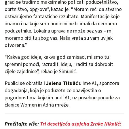
grad se trudimo maksimalno poticati poduzetništvo,
obrtništvo, opg-ove”, kazao je. “Moram reći da stvarno
ostvarujemo fantastične rezultate. Manifestacije koje
imamo i na koje smo ponosni ne bi imali da nemamo
poduzetnike. Lokalna uprava ne može bez vas – mi
moramo biti tu zbog vas. Naša vrata su vam uvijek
otvorena.”
“Kakva god ideja, kakva god zamisao, mi smo tu
spremni pomoći, razraditi ideju, i raditi za dobrobit
cijele zajednice”, rekao je Šimunić.
Publici se obratila i
Jelena Titulić
u ime A1, sponzora
događanja, koja je poduzetnice obavijestila o
pogodnostima koje im nudi A1, uz posebne ponude za
članice Women in Adria mreže.
Pročitajte više:
Tri desetljeća uspjeha Zrnke Nikolić: