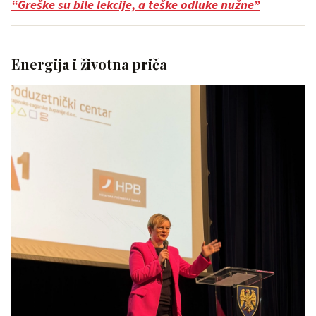
“Greške su bile lekcije, a teške odluke nužne”
Energija i životna priča