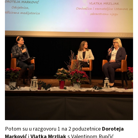
Potom su u razgovoru 1 na 2 poduzetnice
Doroteja
Marković
i
Vlatka Mrzljak
s Valentinom Rupčić