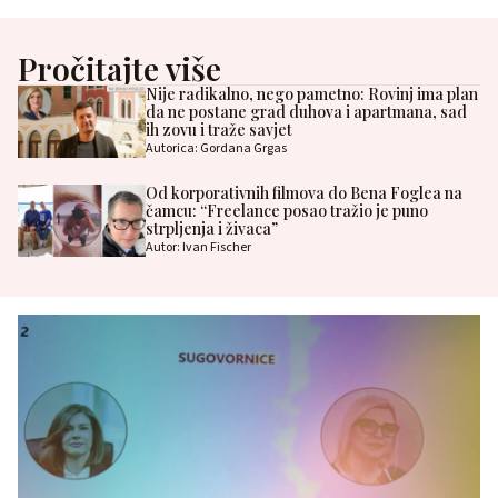
Pročitajte više
Nije radikalno, nego pametno: Rovinj ima plan
da ne postane grad duhova i apartmana, sad
ih zovu i traže savjet
Autorica: Gordana Grgas
Od korporativnih filmova do Bena Foglea na
čamcu: “Freelance posao tražio je puno
strpljenja i živaca”
Autor: Ivan Fischer