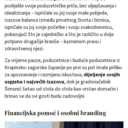
podijelile svoje poduzetničke priče, bez uljepšavanja i
idealiziranja – ispričale su joj svoje male pobjede,
izazove balansa između privatnog života i biznisa,
ispričale su joj svoje početke i svoju svakodnevnicu,
pokazujući što je zajedničko a što je različito u dvije
potpuno drugačije branše – kaznenom pravu i
zdravstvenoj njezi.
Za vrijeme pauze, poduzetnice i buduće poduzetnice iz
Krapinsko-zagorske županije po prvi su put imale priliku
za upoznavanje i razmjenu iskustava,
dijeljenje svojih
uspjeha i najvećih izazova
, dok je gradonačelnik
Šimunić šetao od stola do stola kao vrstan domaćin i
brinuo se da svi gosti budu zadovoljni.
Financijska pomoć i osobni branding