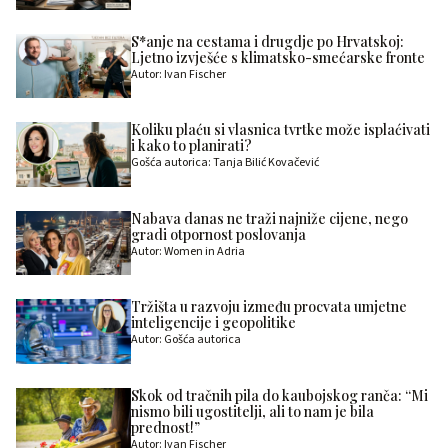
S*anje na cestama i drugdje po Hrvatskoj:
Ljetno izvješće s klimatsko-smećarske fronte
Autor: Ivan Fischer
Koliku plaću si vlasnica tvrtke može isplaćivati
i kako to planirati?
Gošća autorica: Tanja Bilić Kovačević
Nabava danas ne traži najniže cijene, nego
gradi otpornost poslovanja
Autor: Women in Adria
Tržišta u razvoju između procvata umjetne
inteligencije i geopolitike
Autor: Gošća autorica
Skok od tračnih pila do kaubojskog ranča: “Mi
nismo bili ugostitelji, ali to nam je bila
prednost!”
Autor: Ivan Fischer