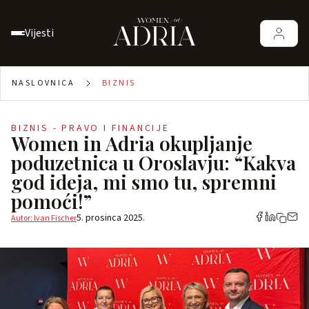
Vijesti
NASLOVNICA
BIZNIS
BIZNIS - PRAVO I FINANCIJE
Women in Adria okupljanje
poduzetnica u Oroslavju: “Kakva
god ideja, mi smo tu, spremni
pomoći!”
5. prosinca 2025.
Autor: Ivan Fischer