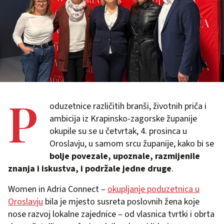
P
oduzetnice različitih branši, životnih priča i
ambicija iz Krapinsko-zagorske županije
okupile su se u četvrtak, 4. prosinca u
Oroslavju, u samom srcu županije, kako bi se
bolje povezale, upoznale, razmijenile
znanja i iskustva, i podržale jedne druge
.
Women in Adria Connect –
okupljanje poduzetnica u
Oroslavju
bila je mjesto susreta poslovnih žena koje
nose razvoj lokalne zajednice – od vlasnica tvrtki i obrta