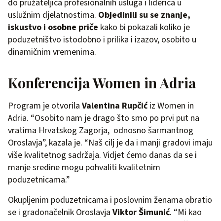
do pružateljica profesionalnih usluga i liderica u
uslužnim djelatnostima.
Objedinili su se znanje,
iskustvo i osobne priče
kako bi pokazali koliko je
poduzetništvo istodobno i prilika i izazov, osobito u
dinamičnim vremenima.
Konferencija Women in Adria
Program je otvorila
Valentina Rupčić
iz Women in
Adria. “Osobito nam je drago što smo po prvi put na
vratima Hrvatskog Zagorja, odnosno šarmantnog
Oroslavja”, kazala je. “Naš cilj je da i manji gradovi imaju
više kvalitetnog sadržaja. Vidjet ćemo danas da se i
manje sredine mogu pohvaliti kvalitetnim
poduzetnicama.”
Okupljenim poduzetnicama i poslovnim ženama obratio
se i gradonačelnik Oroslavja
Viktor Šimunić
. “Mi kao