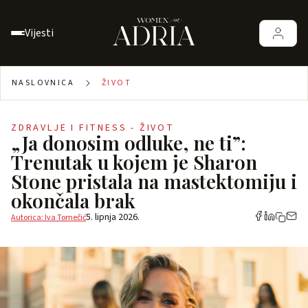
Vijesti
NASLOVNICA
ŽIVOT
ZDRAVLJE I FITNESS - ŽIVOT
„Ja donosim odluke, ne ti”:
Trenutak u kojem je Sharon
Stone pristala na mastektomiju i
okončala brak
5. lipnja 2026.
Autorica: Iva Tomečić