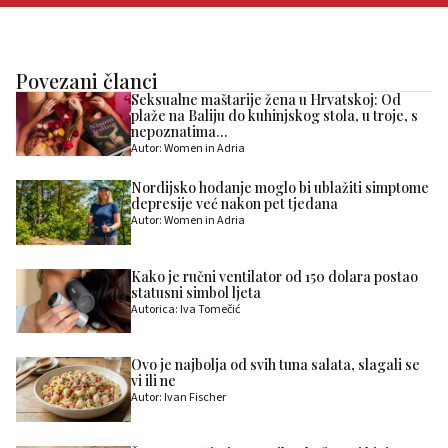
Povezani članci
Seksualne maštarije žena u Hrvatskoj: Od
plaže na Baliju do kuhinjskog stola, u troje, s
nepoznatima…
Autor: Women in Adria
Nordijsko hodanje moglo bi ublažiti simptome
depresije već nakon pet tjedana
Autor: Women in Adria
Kako je ručni ventilator od 150 dolara postao
statusni simbol ljeta
Autorica: Iva Tomečić
Ovo je najbolja od svih tuna salata, slagali se
vi ili ne
Autor: Ivan Fischer