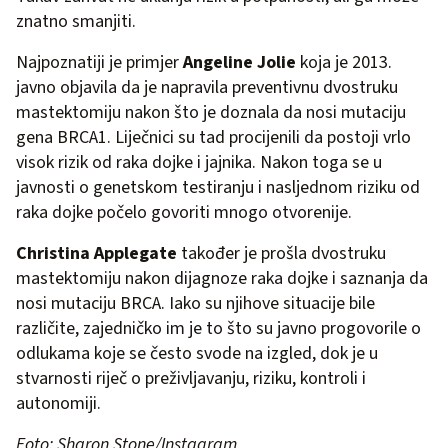
znatno smanjiti.
Najpoznatiji je primjer
Angeline Jolie
koja je 2013.
javno objavila da je napravila preventivnu dvostruku
mastektomiju nakon što je doznala da nosi mutaciju
gena BRCA1. Liječnici su tad procijenili da postoji vrlo
visok rizik od raka dojke i jajnika. Nakon toga se u
javnosti o genetskom testiranju i nasljednom riziku od
raka dojke počelo govoriti mnogo otvorenije.
Christina Applegate
također je prošla dvostruku
mastektomiju nakon dijagnoze raka dojke i saznanja da
nosi mutaciju BRCA. Iako su njihove situacije bile
različite, zajedničko im je to što su javno progovorile o
odlukama koje se često svode na izgled, dok je u
stvarnosti riječ o preživljavanju, riziku, kontroli i
autonomiji.
Foto: Sharon Stone/Instagram