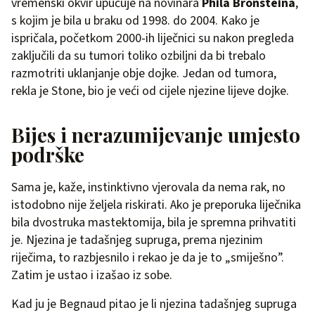
vremenski okvir upućuje na novinara
Phila Bronsteina
,
s kojim je bila u braku od 1998. do 2004. Kako je
ispričala, početkom 2000-ih liječnici su nakon pregleda
zaključili da su tumori toliko ozbiljni da bi trebalo
razmotriti uklanjanje obje dojke. Jedan od tumora,
rekla je Stone, bio je veći od cijele njezine lijeve dojke.
Bijes i nerazumijevanje umjesto
podrške
Sama je, kaže, instinktivno vjerovala da nema rak, no
istodobno nije željela riskirati. Ako je preporuka liječnika
bila dvostruka mastektomija, bila je spremna prihvatiti
je. Njezina je tadašnjeg supruga, prema njezinim
riječima, to razbjesnilo i rekao je da je to „smiješno”.
Zatim je ustao i izašao iz sobe.
Kad ju je Begnaud pitao je li njezina tadašnjeg supruga