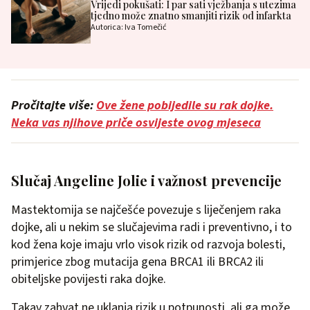
Vrijedi pokušati: I par sati vježbanja s utezima
tjedno može znatno smanjiti rizik od infarkta
Autorica: Iva Tomečić
Pročitajte više:
Ove žene pobijedile su rak dojke.
Neka vas njihove priče osvijeste ovog mjeseca
Slučaj Angeline Jolie i važnost prevencije
Mastektomija se najčešće povezuje s liječenjem raka
dojke, ali u nekim se slučajevima radi i preventivno, i to
kod žena koje imaju vrlo visok rizik od razvoja bolesti,
primjerice zbog mutacija gena BRCA1 ili BRCA2 ili
obiteljske povijesti raka dojke.
Takav zahvat ne uklanja rizik u potpunosti, ali ga može