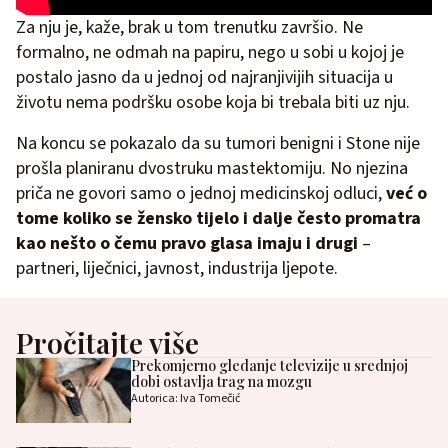
Za nju je, kaže, brak u tom trenutku završio. Ne
formalno, ne odmah na papiru, nego u sobi u kojoj je
postalo jasno da u jednoj od najranjivijih situacija u
životu nema podršku osobe koja bi trebala biti uz nju.
Na koncu se pokazalo da su tumori benigni i Stone nije
prošla planiranu dvostruku mastektomiju. No njezina
priča ne govori samo o jednoj medicinskoj odluci,
već o
tome koliko se žensko tijelo i dalje često promatra
kao nešto o čemu pravo glasa imaju i drugi
–
partneri, liječnici, javnost, industrija ljepote.
Pročitajte više
Prekomjerno gledanje televizije u srednjoj
dobi ostavlja trag na mozgu
Autorica: Iva Tomečić