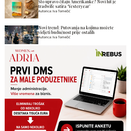
Što upravo čitaju Amerikanke? Novi hit je
tradwife satira ‘Yesteryear’
Autorica: Iva Tomečić
Novi trend: Putovanja na kojima možete
vidjeti budućnost prije ostalih
Autorica: Iva Tomečić