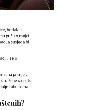
tiće, hodala s
nu priču o majci
sao, a susjeda bi
di li se o
ma, na primjer,
 što žene izrazito
 dalje tabu tema.
aštenih?