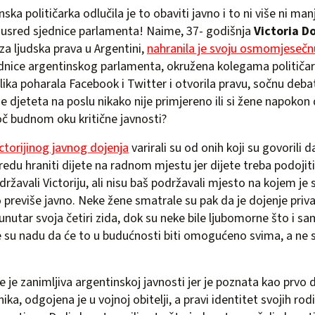
ska političarka odlučila je to obaviti javno i to ni više ni ma
usred sjednice parlamenta! Naime, 37- godišnja
Victoria D
za ljudska prava u Argentini,
nahranila je svoju osmomjesečn
dnice argentinskog parlamenta, okružena kolegama političari
lika poharala Facebook i Twitter i otvorila pravu, sočnu debatu
je djeteta na poslu nikako nije primjereno ili si žene napokon
č budnom oku kritične javnosti?
torijinog javnog dojenja
varirali su od onih koji su govorili d
 redu hraniti dijete na radnom mjestu jer dijete treba podojiti
državali Victoriju, ali nisu baš podržavali mjesto na kojem je 
o previše javno. Neke žene smatrale su pak da je dojenje priv
 unutar svoja četiri zida, dok su neke bile ljubomorne što i s
le su nadu da će to u budućnosti biti omogućeno svima, a ne
 je zanimljiva argentinskoj javnosti jer je poznata kao prvo d
ika, odgojena je u vojnoj obitelji, a pravi identitet svojih rodi