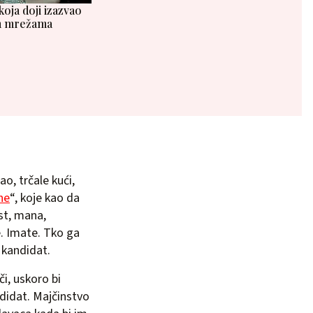
oja doji izazvao
im mrežama
ao, trčale kući,
ne
“, koje kao da
ost, mana,
e. Imate. Tko ga
n kandidat.
či, uskoro bi
ndidat. Majčinstvo