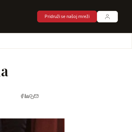
Pridruži se našoj mreži
na