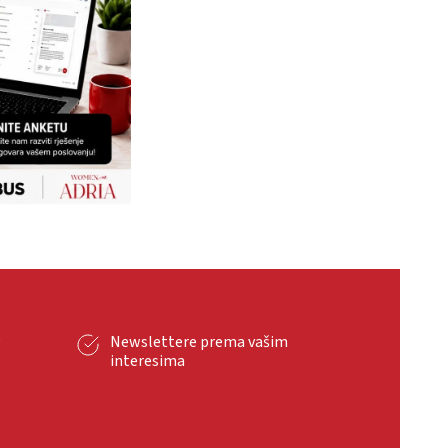
g
Newslettere prema vašim
interesima