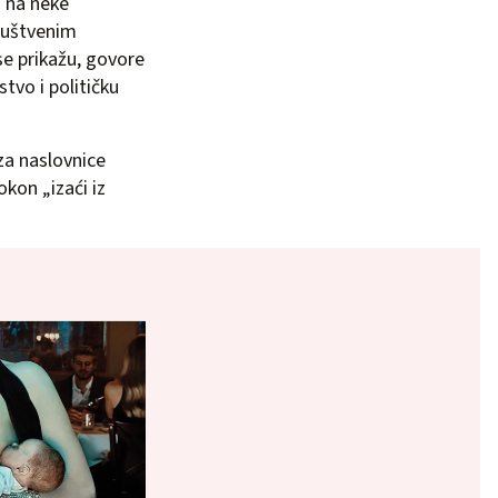
i na neke
društvenim
se prikažu, govore
stvo i političku
za naslovnice
okon „izaći iz