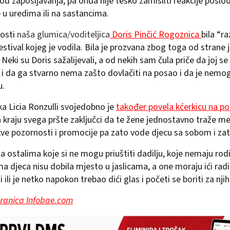
kod zapošljavanja, pa onda nije teško zamisliti reakcije posl
e u uredima ili na sastancima.
nosti
naša glumica/voditeljica
Doris Pinčić Rogoznica
bila “ra
estival kojeg je vodila. Bila je prozvana zbog toga od strane 
 Neki su Doris sažalijevali, a od nekih sam čula priče da joj s
 i da ga stvarno nema zašto dovlačiti na posao i da je nemog
u.
a Licia Ronzulli svojedobno je
također povela kćerkicu na p
 kraju svega pršte zaključci da te žene jednostavno traže me
kve pozornosti i promocije pa zato vode djecu sa sobom i zat
a ostalima koje si ne mogu priuštiti dadilju, koje nemaju rodi
ma djeca nisu dobila mjesto u jaslicama, a one moraju ići radit
ili je netko napokon trebao dići glas i početi se boriti za nji
ranica Infobae.com