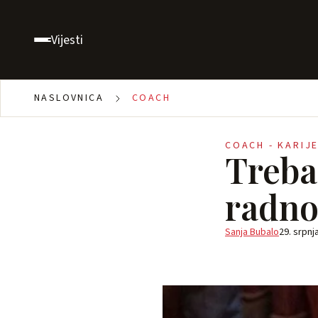
Vijesti
NASLOVNICA
COACH
COACH - KARIJ
Treba 
radno
Sanja Bubalo
29. srpnj