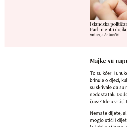
Islandska politič
Parlamentu dojila
Antonija Antončić
Majke su napo
To su kćeri i unuk
brinule o djeci, ku
su skrivale da su
nedostatak. Dođet
čuva? Ide u vrtić.
Nemate dijete, ali
moglo stići i dije