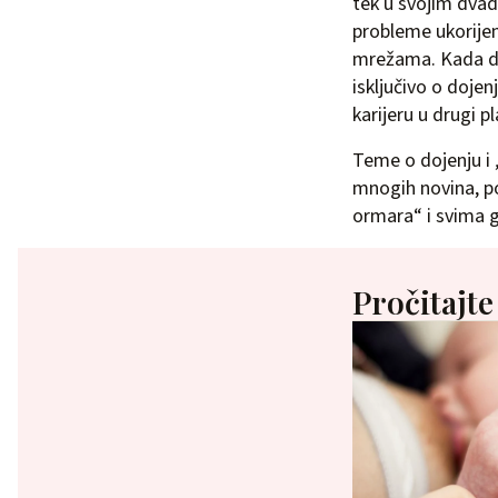
tek u svojim dvad
probleme ukorijenj
mrežama. Kada dan
isključivo o dojen
karijeru u drugi pl
Teme o dojenju i 
mnogih novina, por
ormara“ i svima g
Pročitajte