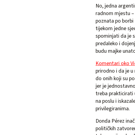
No, jedna argentin
radnom mjestu – 
poznata po borbi 
tijekom jedne sje
spominjati da je s
predaleko i dojen
budu majke unato
Komentari oko Vic
prirodno i da je u
do onih koji su po
jer je jednostavn
treba prakticirati
na poslu i iskaza
privilegiranima.
Donda Pérez inače
političkih zatvoren