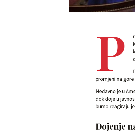
P
r
d
promjeni na gore i
Nedavno je u Amer
dok doje u javnos
burno reagiraju je
Dojenje n