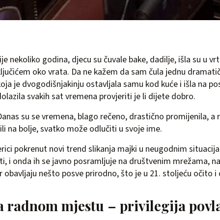
ije nekoliko godina, djecu su čuvale bake, dadilje, išla su u vr
ključićem oko vrata. Da ne kažem da sam čula jednu dramatič
koja je dvogodišnjakinju ostavljala samu kod kuće i išla na po
olazila svakih sat vremena provjeriti je li dijete dobro.
Danas su se vremena, blago rečeno, drastično promijenila, a ra
li na bolje, svatko može odlučiti u svoje ime.
ici pokrenut novi trend slikanja majki u neugodnim situacija
ti, i onda ih se javno posramljuje na društvenim mrežama, na
r obavljaju nešto posve prirodno, što je u 21. stoljeću očito i
a radnom mjestu – privilegija povl