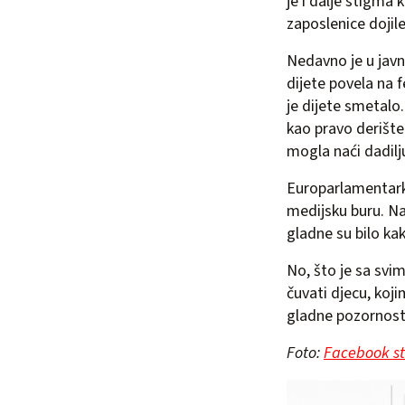
je i dalje stigma 
zaposlenice dojil
Nedavno je u jav
dijete povela na f
je dijete smetalo.
kao pravo derište
mogla naći dadilj
Europarlamentark
medijsku buru. Na
gladne su bilo ka
No, što je sa svim
čuvati djecu, koji
gladne pozornosti 
Foto:
Facebook st