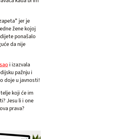
odavaca kada bi im
zapeta” jer je
jedne žene kojoj
e dijete ponašalo
uće da nije
osao
i izazvala
dijsku pažnju i
o doje u javnosti!
telje koji će im
i? Jesu li i one
hova prava?