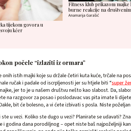
Fitness klub prikazom majke k
burne reakcije na društven
Anamarija Garašić
arka tijekom govora u
 svoju kćer
kon počele “izlaziti iz ormara”
e onih istih majki koje su držale četiri kuta kuće, trčale na pos
hale ručak i padale od iscrpljenosti jer su htjele biti “
super že
 majke, jer to je u našem društvu nešto kao slabost. Da, slab
e na razgovor za posao i poslodavac vas pita imate li dijet
 Dakle, bit će bolesno, a vi ćete izbivati s posla. Niste poželja
 ste u vezi. Koliko ste dugo u vezi? Planirate se udavati? Zna
te i godina dana porodiljnog – opet niste baš najpoželjniji ka