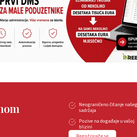
tnom
Neograničeno čitanje naše
sadržaja
Pozive na događaje u vašoj
blizini
Registrirajte se