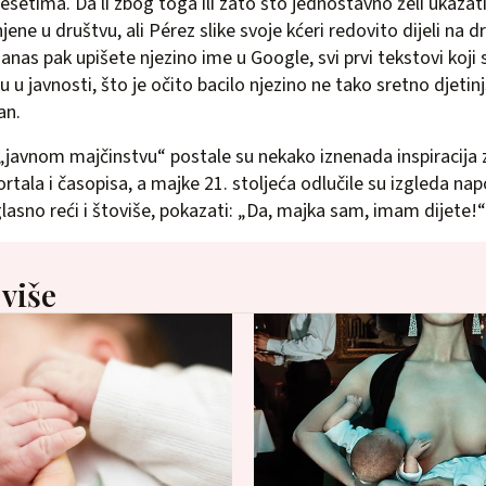
esetima. Da li zbog toga ili zato što jednostavno želi ukazat
ene u društvu, ali Pérez slike svoje kćeri redovito dijeli na 
as pak upišete njezino ime u Google, svi prvi tekstovi koji 
ju u javnosti, što je očito bacilo njezino ne tako sretno djetinj
an.
„javnom majčinstvu“ postale su nekako iznenada inspiracija 
tala i časopisa, a majke 21. stoljeća odlučile su izgleda nap
lasno reći i štoviše, pokazati: „Da, majka sam, imam dijete!“
 više