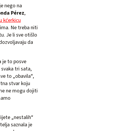
nje nego na
onda Pérez
,
u kćerkicu
ma. Ne treba niti
. Je li sve otišlo
 dozvoljavaju da
a je to posve
 svaka tri sata,
sve to „obavila“,
atna stvar koju
ame ne mogu dojiti
 samo
ijete „nestalih“
telja saznala je