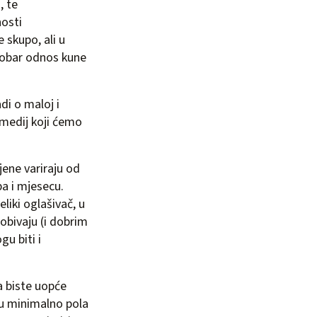
, te
osti
e skupo, ali u
dobar odnos kune
adi o maloj i
e medij koji ćemo
jene variraju od
pa i mjesecu.
iki oglašivač, u
obivaju (i dobrim
u biti i
a biste uopće
ju minimalno pola