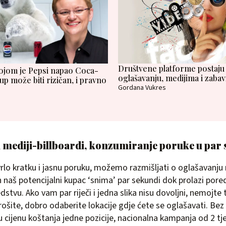
Društvene platforme postaju
kojom je Pepsi napao Coca-
oglašavanju, medijima i zabav
up može biti rizičan, i pravno
Gordana Vukres
 mediji-billboardi, konzumiranje poruke u par
rlo kratku i jasnu poruku, možemo razmišljati o oglašavanju 
h naš potencijalni kupac ‘snima’ par sekundi dok prolazi pore
tvu. Ako vam par riječi i jedna slika nisu dovoljni, nemojte 
trošite, dobro odaberite lokacije gdje ćete se oglašavati. Bez
nu cijenu koštanja jedne pozicije, nacionalna kampanja od 2 t