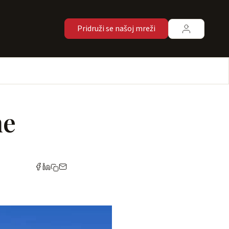
Pridruži se našoj mreži
ne