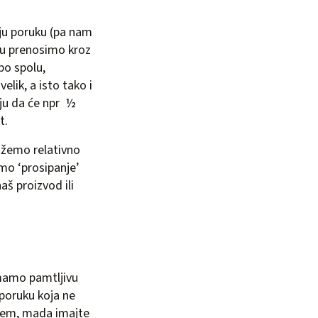
ju poruku (pa nam
uku prenosimo kroz
po spolu,
elik, a isto tako i
iju da će npr ½
t.
možemo relativno
amo ‘prosipanje’
aš proizvod ili
imamo pamtljivu
 poruku koja ne
ijem, mada imajte