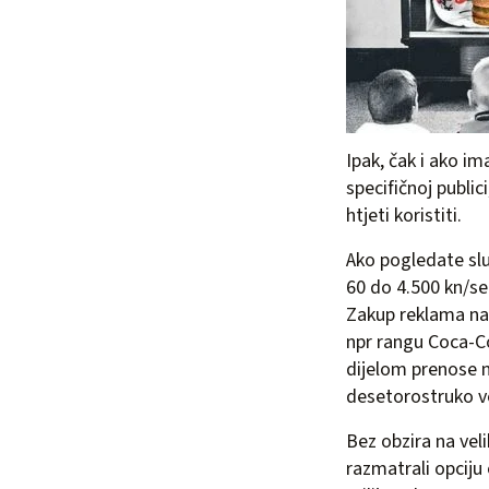
Ipak, čak i ako im
specifičnoj public
htjeti koristiti.
Ako pogledate slu
60 do 4.500 kn/sec
Zakup reklama na 
npr rangu Coca-Co
dijelom prenose n
desetorostruko ve
Bez obzira na vel
razmatrali opciju