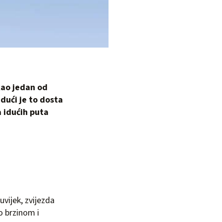
kao jedan od
udući je to dosta
a idućih puta
 uvijek, zvijezda
 brzinom i