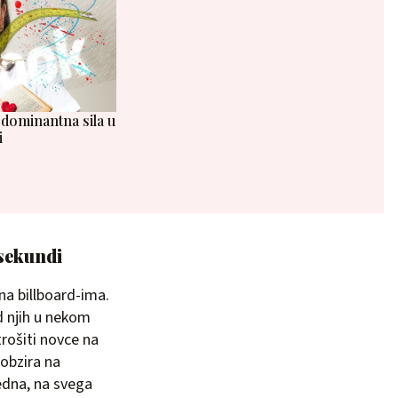
 dominantna sila u
i
 sekundi
na billboard-ima.
d njih u nekom
trošiti novce na
 obzira na
jedna, na svega