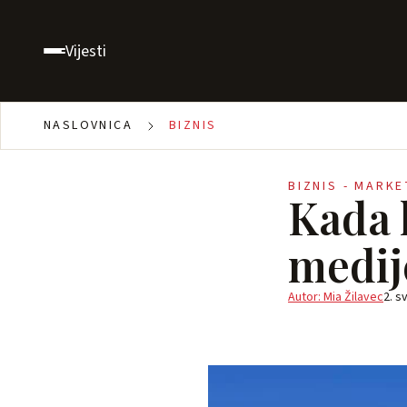
Vijesti
NASLOVNICA
BIZNIS
BIZNIS - MARK
Kada k
medij
Autor: Mia Žilavec
2. s