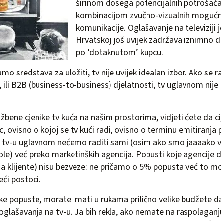
širinom dosega potencijalnih potrošača
kombinacijom zvučno-vizualnih mogućn
komunikacije. Oglašavanje na televiziji j
Hrvatskoj još uvijek zadržava iznimno 
po ‘dotaknutom’ kupcu.
amo sredstava za uložiti, tv nije uvijek idealan izbor. Ako se r
i, ili B2B (business-to-business) djelatnosti, tv uglavnom nij
žbene cjenike tv kuća na našim prostorima, vidjeti ćete da ci
, ovisno o kojoj se tv kući radi, ovisno o terminu emitiranja 
tv-u uglavnom nećemo raditi sami (osim ako smo jaaaako vel
le) već preko marketinških agencija. Popusti koje agencije d
a klijente) nisu bezveze: ne pričamo o 5% popusta već to mog
ći postoci.
ike popuste, morate imati u rukama prilično velike budžete d
 oglašavanja na tv-u. Ja bih rekla, ako nemate na raspolagan