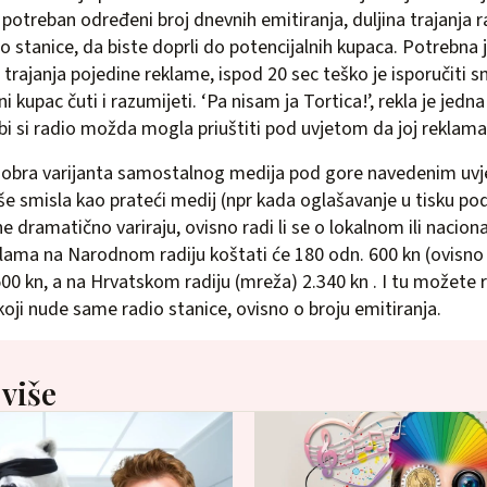
 potreban određeni broj dnevnih emitiranja, duljina trajanja 
o stanice, da biste doprli do potencijalnih kupaca. Potrebna j
 trajanja pojedine reklame, ispod 20 sec teško je isporučiti 
i kupac čuti i razumijeti. ‘Pa nisam ja Tortica!’, rekla je jedna
bi si radio možda mogla priuštiti pod uvjetom da joj reklama 
dobra varijanta samostalnog medija pod gore navedenim uvje
iše smisla kao prateći medij (npr kada oglašavanje u tisku p
e dramatično variraju, ovisno radi li se o lokalnom ili nacion
klama na Narodnom radiju koštati će 180 odn. 600 kn (ovisno
00 kn, a na Hrvatskom radiju (mreža) 2.340 kn . I tu možete 
ji nude same radio stanice, ovisno o broju emitiranja.
 više