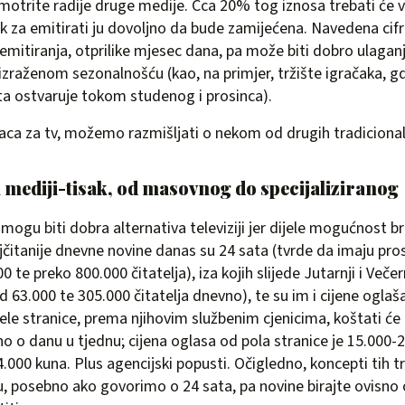
zmotrite radije druge medije. Cca 20% tog iznosa trebati će 
k za emitirati ju dovoljno da bude zamijećena. Navedena cifr
 emitiranja, otprilike mjesec dana, pa može biti dobro ulagan
o izraženom sezonalnošću (kao, na primjer, tržište igračaka, 
a ostvaruje tokom studenog i prosinca).
a za tv, možemo razmišljati o nekom od drugih tradicional
 mediji-tisak, od masovnog do specijaliziranog
u biti dobra alternativa televiziji jer dijele mogućnost b
Najčitanije dnevne novine danas su 24 sata (tvrde da imaju pr
 te preko 800.000 čitatelja), iza kojih slijede Jutarnji i Večern
 63.000 te 305.000 čitatelja dnevno), te su im i cijene oglaš
jele stranice, prema njihovim službenim cjenicima, koštati će
no o danu u tjednu; cijena oglasa od pola stranice je 15.000-
.000 kuna. Plus agencijski popusti. Očigledno, koncepti tih tr
ju, posebno ako govorimo o 24 sata, pa novine birajte ovisno