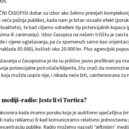
iti.
ČNI ČASOPISI dobar su izbor ako želimo prenijeti kompleksni
 i veća pažnja publike), kada nam je bitan vizualni efekt (por
kvalitete), te kad ciljamo određeni tip potencijalnih kupaca (
ma ili zanimanju). Izbor časopisa na našem tržištu je zaista v
de i cijene oglašavanja, pa ću spomenuti samo kao orijentac
 (naklada 85.000), koštati oko 20.000 kn. Plus agencijski popus
šavanja u časopisima je da su prilično jasno profilirani pa 
svoje potencijalne potrošače/klijente, što znači da minimizir
koja možda uopće nije, i nikada neće biti, zainteresirana za n
mediji-radio: Jeste li vi Tortica?
nkcionira kada imamo poruku koja je auditivno upečatljiva (
ti našu reklamu) ili kad komuniciramo relativno jednostavnu
koncentraciju publike. Radio možemo nazvati ‘jeftinijim’ med