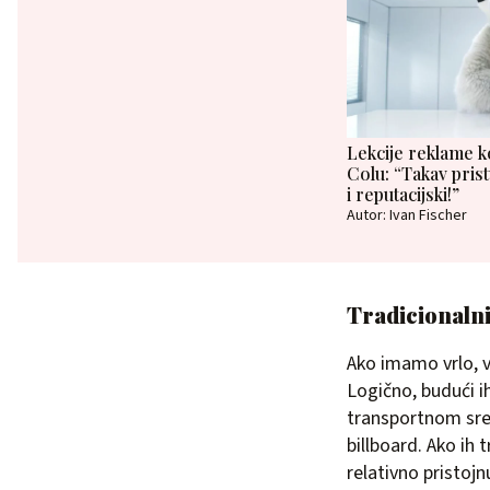
Lekcije reklame 
Colu: “Takav prist
i reputacijski!”
Autor: Ivan Fischer
Tradicionalni
Ako imamo vrlo, v
Logično, budući i
transportnom sreds
billboard. Ako ih 
relativno pristoj