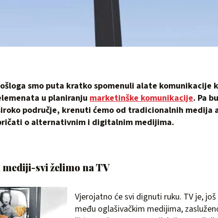
rošloga smo puta kratko spomenuli alate komunikacije 
elemenata u planiranju
marketinške komunikacije
. Pa b
široko područje, krenuti ćemo od tradicionalnih medija 
pričati o alternativnim i digitalnim medijima.
 mediji-svi želimo na TV
Vjerojatno će svi dignuti ruku. TV je, još
među oglašivačkim medijima, zasluženo