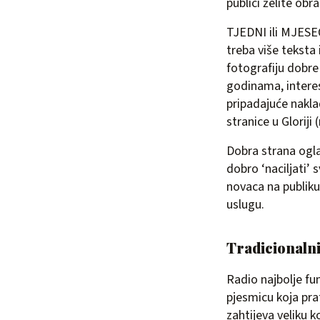
publici želite obrat
TJEDNI ili MJESE
treba više teksta
fotografiju dobre 
godinama, interesi
pripadajuće nakla
stranice u Gloriji
Dobra strana ogla
dobro ‘naciljati’ 
novaca na publiku 
uslugu.
Tradicionalni 
Radio najbolje fu
pjesmicu koja pra
zahtijeva veliku 