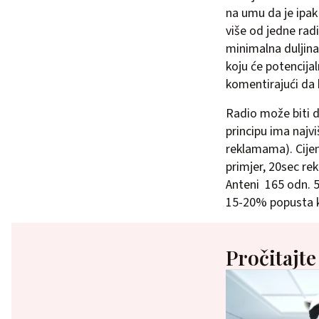
na umu da je ipak
više od jedne radi
minimalna duljina
koju će potencijaln
komentirajući da 
Radio može biti 
principu ima najv
reklamama). Cijen
primjer, 20sec re
Anteni 165 odn. 5
15-20% popusta ko
Pročitajte