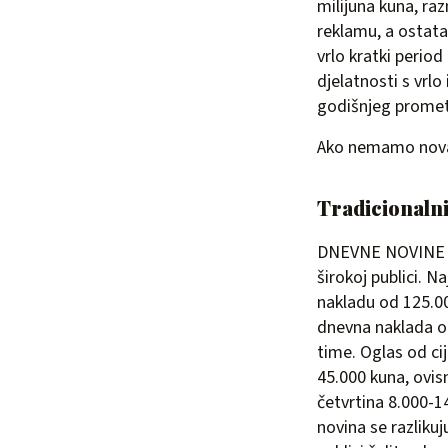
milijuna kuna, ra
reklamu, a ostata
vrlo kratki period
djelatnosti s vrl
godišnjeg promet
Ako nemamo novac
Tradicionalni
DNEVNE NOVINE mog
širokoj publici. 
nakladu od 125.000
dnevna naklada od
time. Oglas od ci
45.000 kuna, ovis
četvrtina 8.000-14
novina se razliku