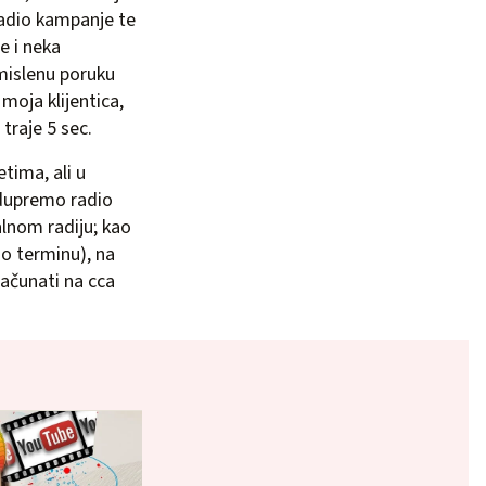
radio kampanje te
e i neka
smislenu poruku
 moja klijentica,
traje 5 sec.
tima, ali u
odupremo radio
alnom radiju; kao
 o terminu), na
računati na cca