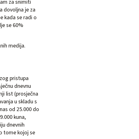
vam za snimiti
a dovoljna je za
je kada se radi o
gdje se 60%
nih medija.
rzog pristupa
osječnu dnevnu
ji list (prosječna
avanja u skladu s
 nas od 25.000 do
29.000 kuna,
iju dnevnih
 o tome kojoj se