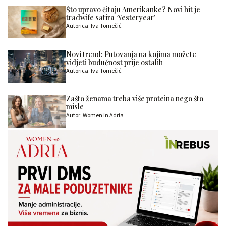
Što upravo čitaju Amerikanke? Novi hit je
tradwife satira ‘Yesteryear’
Autorica: Iva Tomečić
Novi trend: Putovanja na kojima možete
vidjeti budućnost prije ostalih
Autorica: Iva Tomečić
Zašto ženama treba više proteina nego što
misle
Autor: Women in Adria