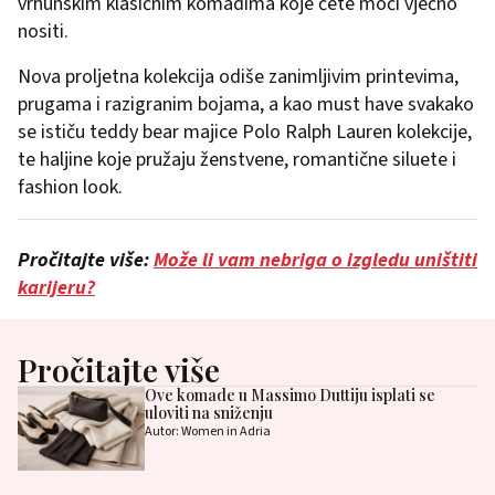
vrhunskim klasičnim komadima koje ćete moći vječno
nositi.
Nova proljetna kolekcija odiše zanimljivim printevima,
prugama i razigranim bojama, a kao must have svakako
se ističu teddy bear majice Polo Ralph Lauren kolekcije,
te haljine koje pružaju ženstvene, romantične siluete i
fashion look.
Pročitajte više:
Može li vam nebriga o izgledu uništiti
karijeru?
Pročitajte više
Ove komade u Massimo Duttiju isplati se
uloviti na sniženju
Autor: Women in Adria