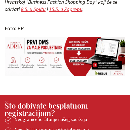
Hrvatskoj “Business Fashion Shopping Day” koji će se
održati
8.5. u Splitu
i
15.5. u Zagrebu
.
Foto: PR
Što dobivate besplatnom
registracijom?
Neograničeno čitanje našeg sadržaja
Newslettere prema vašim interesima