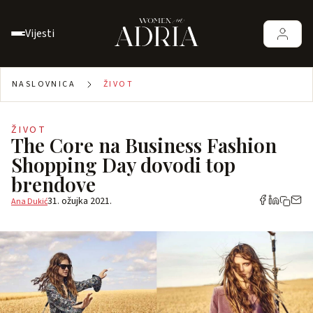
Vijesti
NASLOVNICA
ŽIVOT
ŽIVOT
The Core na Business Fashion
Shopping Day dovodi top
brendove
31. ožujka 2021.
Ana Dukić