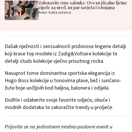
Zaboravite crne salonke: Ovo su idealne ljetne
cipele za ured, uz par savjeta i o bojama
Autor: Gošća autorica
Dašak nježnosti i senzualnosti pridonose lingerie detalji
koji krase top modele iz Zadig&Voltaire kolekcije te
detalji studs kolekcije vječno prisutnog rocka.
Nasuprot tome dominantna sportska elegancija iz
Hugo Boss kolekcije u tonovima plave, bež i sunčano-
žute boje uočljivih kod haljina, balonera i odijela.
Dođite i odaberite svoje favorite odjeće, obuće i
modnih dodataka te zakoračite trendy u proljeće.
Prijavite se na jedinstveni modno-poslovni event u