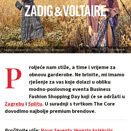
P
roljeće nam stiže, a time i vrijeme za
obnovu garderobe. Ne brinite, mi imamo
rješenje za vas koje dolazi u obliku
modno-poslovnog eventa Business
Fashion Shopping Day koji će se održati u
Zagrebu
i
Splitu
.
U suradnji s tvrtkom The Core
dovodimo najbolje premium brendove.
Pročitajte više:
Nova Seventy Venezia kolekcija