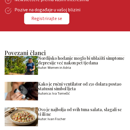
Pozive na događaje u vašoj blizini
Registrirajte se
Povezani članci
Nordijsko hodanje moglo bi ublažiti simptome
depresije već nakon pet tjedana
Autor: Women in Adria
Kako je ručni ventilator od 150 dolara postao
statusni simbol ljeta
Autorica: Iva Tomečić
Ovo je najbolja od svih tuna salata, slagali se
vi ili ne
Autor: Ivan Fischer