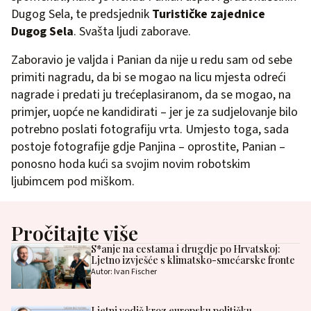
Dugog Sela, te predsjednik
Turističke zajednice
Dugog Sela
. Svašta ljudi zaborave.
Zaboravio je valjda i Panian da nije u redu sam od sebe
primiti nagradu, da bi se mogao na licu mjesta odreći
nagrade i predati ju trećeplasiranom, da se mogao, na
primjer, uopće ne kandidirati – jer je za sudjelovanje bilo
potrebno poslati fotografiju vrta. Umjesto toga, sada
postoje fotografije gdje Panjina – oprostite, Panian –
ponosno hoda kući sa svojim novim robotskim
ljubimcem pod miškom.
Pročitajte više
S*anje na cestama i drugdje po Hrvatskoj:
Ljetno izvješće s klimatsko-smećarske fronte
Autor: Ivan Fischer
Ljetni vodič kroz europsku političku