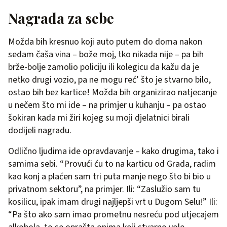
Nagrada za sebe
Možda bih kresnuo koji auto putem do doma nakon
sedam čaša vina – bože moj, tko nikada nije – pa bih
brže-bolje zamolio policiju ili kolegicu da kažu da je
netko drugi vozio, pa ne mogu reć’ što je stvarno bilo,
ostao bih bez kartice! Možda bih organizirao natjecanje
u nečem što mi ide – na primjer u kuhanju – pa ostao
šokiran kada mi žiri kojeg su moji djelatnici birali
dodijeli nagradu.
Odlično ljudima ide opravdavanje – kako drugima, tako i
samima sebi. “Provući ću to na karticu od Grada, radim
kao konj a plaćen sam tri puta manje nego što bi bio u
privatnom sektoru”, na primjer. Ili: “Zaslužio sam tu
kosilicu, ipak imam drugi najljepši vrt u Dugom Selu!” Ili:
“Pa što ako sam imao prometnu nesreću pod utjecajem