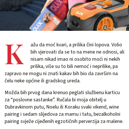
K
ažu da moć kvari, a prilika čini lopova. Volio
bih vjerovati da se to na mene ne odnosi, ali
nisam nikad imao ni osobito moći ni nekih
prilika, više su to bili nemoć i neprilike, pa
zapravo ne mogu ni znati kakav bih bio da završim na
čelu neke općine ili gradskog ureda.
Možda bih prvog dana krenuo peglati službenu karticu
za “poslovne sastanke”. Ručala bi moja obitelj u
Dubravkinom putu, Noelu ili Koraku svaki vikend, wine
pairing i sedam slijedova za mamu i tatu, bezalkoholni
pairing svježe cijeđenih egzotičnih perverzija za malene.