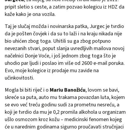
pripit sletio s ceste, a zatim pozvao kolegicu iz HDZ da
kaže kako je ona vozila.
Taj je slučaj možda i novinarska patka, Jurgec je tvrdio
da je pošten čovjek i da su to laži i na kraju nikada nije
bio uhićen zbog toga. Uhitili su ga zbog potpuno
nevezanih stvari, poput slanja uvredljivih mailova novoj
načelnici Donje Voće, i još jednom zbog toga što je
uhodio par ljudi i poslao im više od 2600 e-mail poruka.
Evo, moje kolegice iz prodaje mu zavide na
učinkovitosti.
Mogla bi biti riječ i o
Mariu Banožiću
, lovom se bavi,
skreće sa puta, auto mu trakama povazdan luta, kojem
se evo već treću godinu sudi za prometnu nesreću, a
koji je tvrdio da mu je 0,2 promila alkohola u organizam
ušlo osmozom kroz kožu – medicinski fenomen kojeg
će u narednim godinama sigurno proučavati stručnjaci