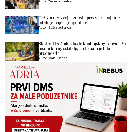
Autor: Women in Adria
Tržišta u razvoju između procvata umjetne
inteligencije i geopolitike
Autor: Gošća autorica
Skok od tračnih pila do kaubojskog ranča: “Mi
nismo bili ugostitelji, ali to nam je bila
prednost!”
Autor: Ivan Fischer