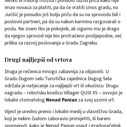
Netko bi mudriji možda i ponudio tužnu priču kako nije
imao novaca za platiti, pa da će vratiti iznos gradu, no
Jurišić je ponudio još bolju priču da su na sprovodu bili i
poslovni partneri, pa da su nakon karmina razgovarali o
poslu. Ne znam tko je pokojnik, ali sigurno mu je drago
da njegov sprovod nije bio protraćeno poslijepodne, već
prilika za razvoj poslovanja u Gradu Zagrebu.
Drugi najljepši od vrtova
Druga je rečenica mnogo zabavnija za objasniti. U
Gradu Dugom selu Turistička zajednica Dugog Sela
održala je natjecanje za najljepši vrt ili okućnicu. Drugu
nagradu – robotsku kosilicu Villager QUIX XS – osvojio je
lokalni stomatolog
Nenad Panian
za svoj uzorni vrt.
Vijest je uredno prenio i lokalni medij u vlasništvu Grada,
koji je nekim čudom zaboravio primijetiti, ili barem
spomenuti, kako je Nenad Panian usput i gradonačelnik