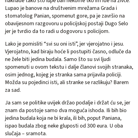
naknade tako što lupe ban nekome tko im ide na živce.
Lupao je banove na društvenim mrežama Grada i
stomatolog Panian, spomenut gore, pa je završio na
obavijesnom razgovoru u policijskoj postaji Dugo Selo
jer je tvrdio da to radi u dogovoru s policijom.
Lako je pomisliti “svi su oni isti”, jer vjerojatno i jesu.
Vjerojatno, kad biraju hoće li postupiti časno, odluče da
ne žele biti jedina budala. Samo što su svi ljudi
spomenuti u ovom tekstu i dalje članovi svojih stranaka,
osim jednog, kojeg je stranka sama prijavila policiji.
Možda su pojedinci isti, ali stranke se razlikuju? Barem
za sad.
Ja sam se politike uvijek držao podalje i držat ću se, jer
znam da postoje samo dva moguća ishoda. Ili bih bio
jedina budala koja ne bi krala, ili bih, poput Paniana,
ispao budala zbog neke gluposti od 300 eura. U oba
slučaja – sramota.