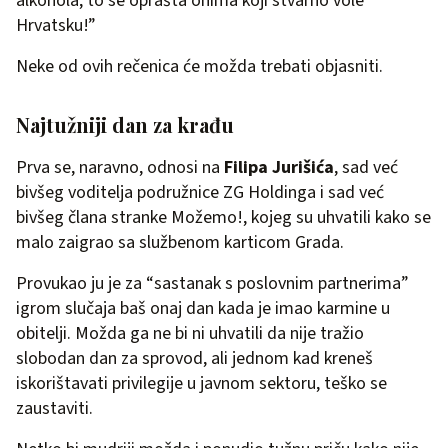
alkohola, to se oprašta onima koji stvarno vole
Hrvatsku!”
Neke od ovih rečenica će možda trebati objasniti.
Najtužniji dan za krađu
Prva se, naravno, odnosi na
Filipa Jurišića
, sad već
bivšeg voditelja podružnice ZG Holdinga i sad već
bivšeg člana stranke Možemo!, kojeg su uhvatili kako se
malo zaigrao sa službenom karticom Grada.
Provukao ju je za “sastanak s poslovnim partnerima”
igrom slučaja baš onaj dan kada je imao karmine u
obitelji. Možda ga ne bi ni uhvatili da nije tražio
slobodan dan za sprovod, ali jednom kad kreneš
iskorištavati privilegije u javnom sektoru, teško se
zaustaviti.