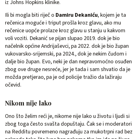
iz Johns Hopkins klinike.
Ili bi mogla biti riječ o
Damiru Dekaniću
, kojem je ta
rečenica moguće i triput prošla kroz glavu, ako mu
rečenice uopće prolaze kroz glavu u stanju u kakvom
voli voziti. Dekanić se pijan slupao 2019. dok je bio
načelnik općine Andrijaševci, pa 2022. dok je bio župan
vukovarsko-srijemski, pa 2024., dok je nekim čudom i
dalje bio župan. Evo, neki je dan nepravomoćno osuđen
zbog ove druge nesreće, jer je tada i sam shvatio da je
možda pretjerao, pa je od policije tražio da lažiraju
očevid.
Nikom nije lako
Ono što želim reći je, nikome nije lako u životu i ljudi si
zbog toga često svašta dopuštaju. Čak se i moderatori
na Redditu povremeno nagrađuju za mukotrpni rad bez