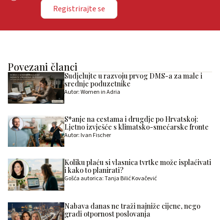
Registrirajte se
Povezani članci
Sudjelujte u razvoju prvog DMS-a za male i
srednje poduzetnike
Autor: Women in Adria
S*anje na cestama i drugdje po Hrvatskoj:
Ljetno izvješće s klimatsko-smećarske fronte
Autor: Ivan Fischer
Koliku plaću si vlasnica tvrtke može isplaćivati
i kako to planirati?
Gošća autorica: Tanja Bilić Kovačević
Nabava danas ne traži najniže cijene, nego
gradi otpornost poslovanja