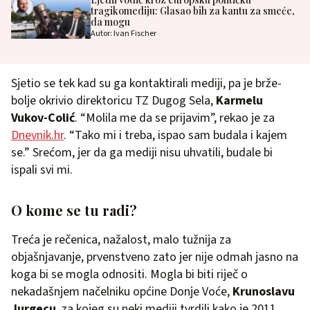
tragikomediju: Glasao bih za kantu za smeće,
da mogu
Autor: Ivan Fischer
Sjetio se tek kad su ga kontaktirali mediji, pa je brže-
bolje okrivio direktoricu TZ Dugog Sela,
Karmelu
Vukov-Colić
. “Molila me da se prijavim”, rekao je za
Dnevnik.hr
. “Tako mi i treba, ispao sam budala i kajem
se.” Srećom, jer da ga mediji nisu uhvatili, budale bi
ispali svi mi.
O kome se tu radi?
Treća je rečenica, nažalost, malo tužnija za
objašnjavanje, prvenstveno zato jer nije odmah jasno na
koga bi se mogla odnositi. Mogla bi biti riječ o
nekadašnjem načelniku općine Donje Voće,
Krunoslavu
Jurgecu
, za kojeg su neki mediji tvrdili kako je 2011.