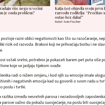
rađaju više nego u većini
Katja (10) objavila svoju prvu 
mu je onda problem?
razvodu roditelja: “Pročitao 
ostao bez daha!”
Autor: Ivan Fischer
ostoje razni oblici negativnosti kao što su razočaranje, nepri
eliki rizik od razvoda. Brakovi koji ne prihvaćaju borbu i ne slav
e.
kovi ostali sretni, potrebno je pokazati barem pet puta više p
ivne koje se javljaju tijekom svađe.
lenika radi o nižem omjeru, i kod njih su emocije imale ulogu
itivnih i negativnih emocija kad su govorili o svom radu u tv
o poslu i tvrtki.
a razlika između nesretnih parova i nezadovoljnih zaposlenika
za parove važno da pokažu suosjećanje, na poslu biti suosjeć