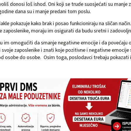
voliš donosi loš ishod. Oni koji se trude suosjećati su manje 
godine dana su i manje predani tom poslu.
dakle pokazuje kako brak i posao funkcioniraju na sličan način
e zaposlenike, moraju im osigurati da budu sretni i zadovoljn
u im omogućiti da smanje negativne emocije i da povećaju o
svoje zaposlenike i znati koje pozitivne i negativne emocije s
ra od osobe do osobe. Osim toga, poslodavci trebaju pokazati i