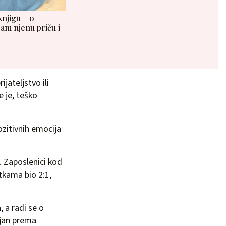
knjigu – o
sam njenu priču i
jateljstvo ili
e je, teško
ozitivnih emocija
. Zaposlenici kod
rtkama bio 2:1,
, a radi se o
ajan prema