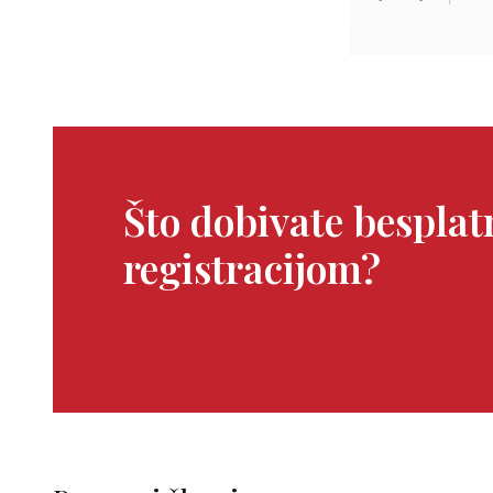
Što dobivate bespla
registracijom?