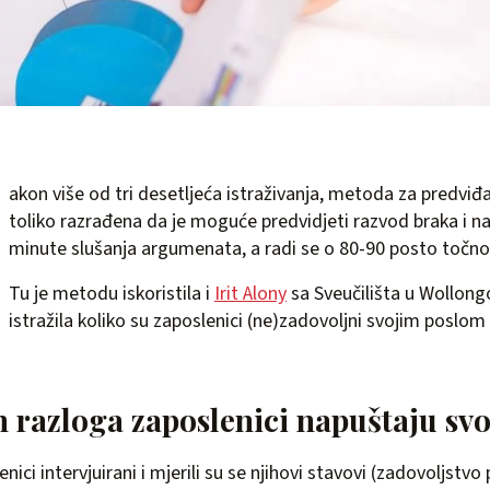
akon više od tri desetljeća istraživanja, metoda za predviđ
toliko razrađena da je moguće predvidjeti razvod braka i na
minute slušanja argumenata, a radi se o 80-90 posto točno
Tu je metodu iskoristila i
Irit Alony
sa Sveučilišta u Wollong
istražila koliko su zaposlenici (ne)zadovoljni svojim poslom 
h razloga zaposlenici napuštaju sv
enici intervjuirani i mjerili su se njihovi stavovi (zadovoljstv