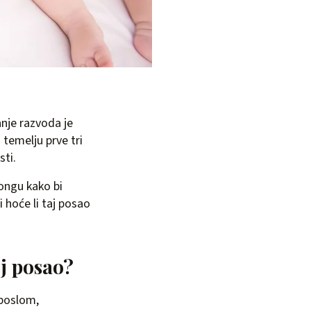
anje razvoda je
 temelju prve tri
sti.
ongu kako bi
i hoće li taj posao
oj posao?
o poslom,