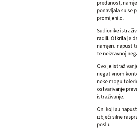
predanost, namjer
ponavljala su se p
promijenilo.
Sudionike istraži
radili. Otkrila je
namjeru napustiti
te neizravnoj nega
Ovo je istraživanj
negativnom konteks
neke mogu tolerir
ostvarivanje prav
istraživanje.
Oni koji su napusti
izbjeći silne rasp
poslu.