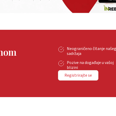
tnom
Neograničeno čitanje naše
sadržaja
Pozive na događaje u vašoj
blizini
Registrirajte se