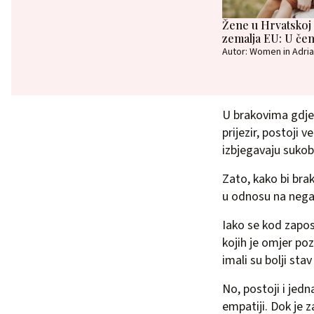
Žene u Hrvatskoj 
zemalja EU: U če
Autor: Women in Adria
U brakovima gdje p
prijezir, postoji v
izbjegavaju sukob
Zato, kako bi bra
u odnosu na negat
Iako se kod zapos
kojih je omjer poz
imali su bolji stav 
No, postoji i jedn
empatiji. Dok je 