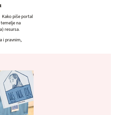
u
. Kako piše portal
 temelje na
a) resursa.
a i pravnim,