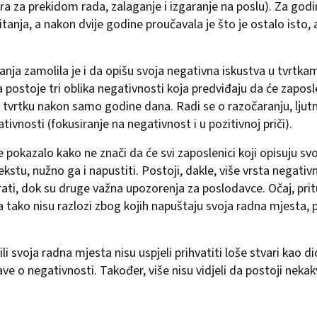
a za prekidom rada, zalaganje i izgaranje na poslu). Za god
itanja, a nakon dvije godine proučavala je što je ostalo isto, 
vanja zamolila je i da opišu svoja negativna iskustva u tvrtka
 da postoje tri oblika negativnosti koja predviđaju da će zaposl
 tvrtku nakon samo godine dana. Radi se o razočaranju, ljutnji
tivnosti (fokusiranje na negativnost i u pozitivnoj priči).
e pokazalo kako ne znači da će svi zaposlenici koji opisuju sv
tu, nužno ga i napustiti. Postoji, dakle, više vrsta negativn
ati, dok su druge važna upozorenja za poslodavce. Očaj, prit
a tako nisu razlozi zbog kojih napuštaju svoja radna mjesta, 
li svoja radna mjesta nisu uspjeli prihvatiti loše stvari kao dio
rave o negativnosti. Također, više nisu vidjeli da postoji nek