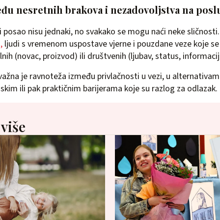
eđu nesretnih brakova i nezadovoljstva na posl
i posao nisu jednaki, no svakako se mogu naći neke sličnosti
,
ljudi s vremenom uspostave vjerne i pouzdane veze koje se
nih (novac, proizvod) ili društvenih (ljubav, status, informacij
žna je ravnoteža između privlačnosti u vezi, u alternativam
jskim ili pak praktičnim barijerama koje su razlog za odlazak.
 više