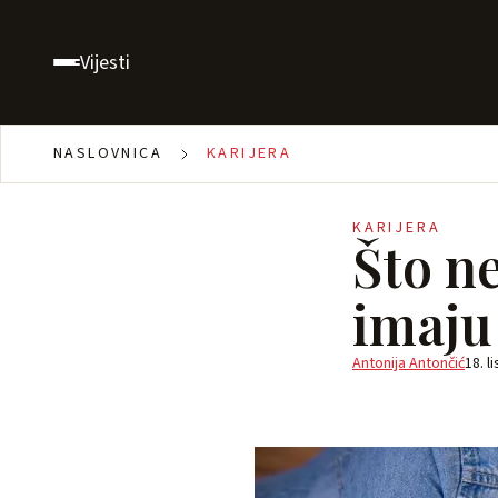
Vijesti
NASLOVNICA
KARIJERA
KARIJERA
Što ne
imaju
Antonija Antončić
18. l