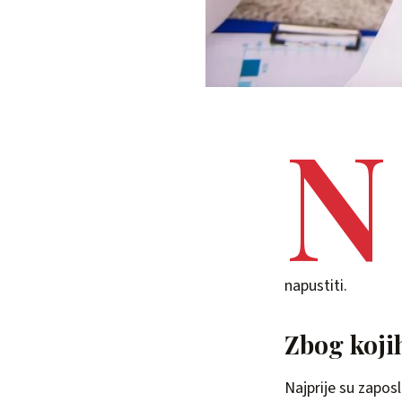
N
napustiti.
Zbog koji
Najprije su zaposl