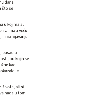
inu dana
a što se
ma u kojima su
enici imati veću
 ili ismijavanju
oj posao u
osti, od kojih se
užbe kao i
pokazalo je
 života, ali ni
akva nada u tom