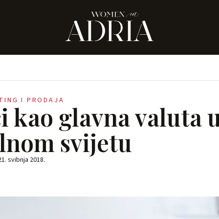
ETING I PRODAJA
i kao glavna valuta 
alnom svijetu
21. svibnja 2018.