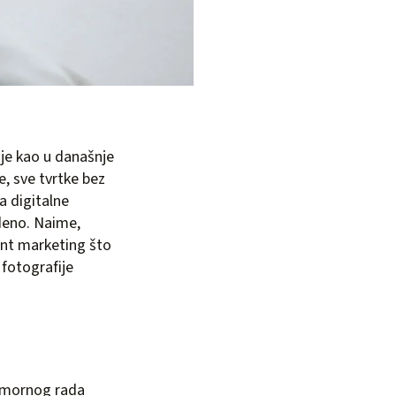
ije kao u današnje
e, sve tvrtke bez
a digitalne
deno. Naime,
ent marketing što
 fotografije
eumornog rada