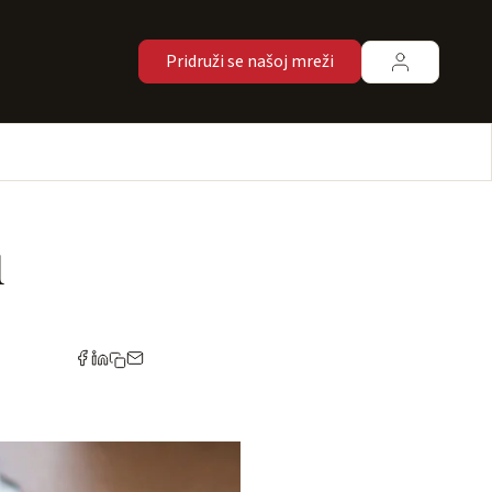
Pridruži se našoj mreži
u