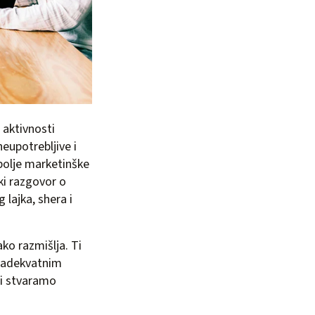
i aktivnosti
eupotrebljive i
bolje marketinške
ki razgovor o
lajka, shera i
ako razmišlja. Ti
s adekvatnim
i stvaramo