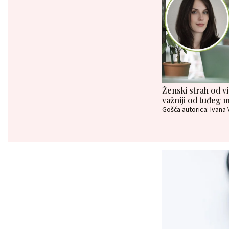
Ženski strah od vid
važniji od tuđeg m
Gošća autorica: Ivana