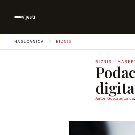
Vijesti
NASLOVNICA
BIZNIS
BIZNIS - MARK
Podac
digit
Autor: Gošća autorica