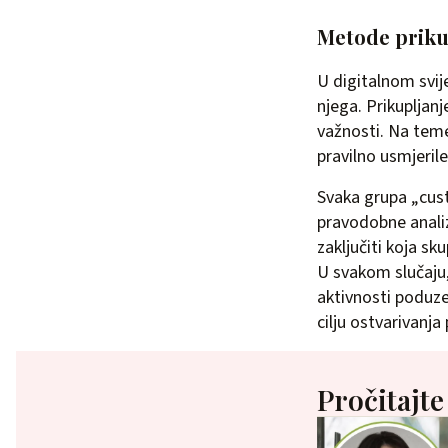
Metode priku
U digitalnom svij
njega. Prikupljan
važnosti. Na teme
pravilno usmjerile
Svaka grupa „cus
pravodobne analize
zaključiti koja sk
U svakom slučaju, 
aktivnosti poduze
cilju ostvarivanja
Pročitajte