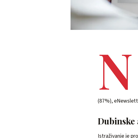
N
(87%), eNewslette
Dubinske 
Istraživanje je p