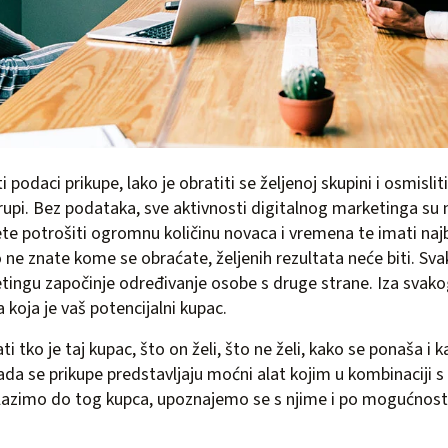
podaci prikupe, lako je obratiti se željenoj skupini i osmislit
rupi. Bez podataka, sve aktivnosti digitalnog marketinga su n
e potrošiti ogromnu količinu novaca i vremena te imati naj
o ne znate kome se obraćate, željenih rezultata neće biti. Sva
ingu započinje određivanje osobe s druge strane. Iza svakog 
 koja je vaš potencijalni kupac.
i tko je taj kupac, što on želi, što ne želi, kako se ponaša i k
da se prikupe predstavljaju moćni alat kojim u kombinaciji 
azimo do tog kupca, upoznajemo se s njime i po mogućnost