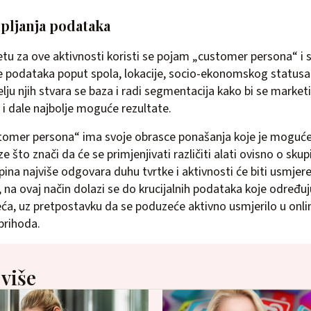
pljanja podataka
etu za ove aktivnosti koristi se pojam „customer persona“ i 
je podataka poput spola, lokacije, socio-ekonomskog statusa 
lju njih stvara se baza i radi segmentacija kako bi se market
 i dale najbolje moguće rezultate.
tomer persona“ ima svoje obrasce ponašanja koje je moguće 
 što znači da će se primjenjivati različiti alati ovisno o skupin
upina najviše odgovara duhu tvrtke i aktivnosti će biti usmjer
na ovaj način dolazi se do krucijalnih podataka koje određuju
ća, uz pretpostavku da se poduzeće aktivno usmjerilo u onlin
 prihoda.
 više