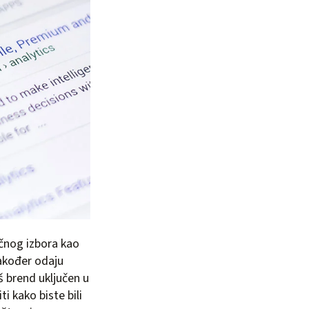
ičnog izbora kao
također odaju
aš brend uključen u
ti kako biste bili