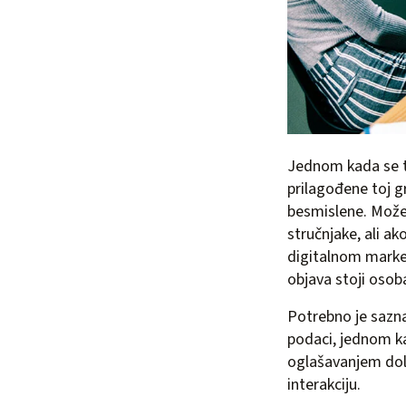
Jednom kada se ti 
prilagođene toj g
besmislene. Možet
stručnjake, ali ak
digitalnom market
objava stoji osoba
Potrebno je saznat
podaci, jednom ka
oglašavanjem dol
interakciju.