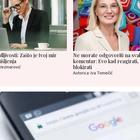
ljivosti: Zašto je tvoj mir
Ne morate odgovoriti na sva
išljenja
komentar: Evo kad reagirati, a
blokirati
 Vezmarović
Autorica: Iva Tomečić