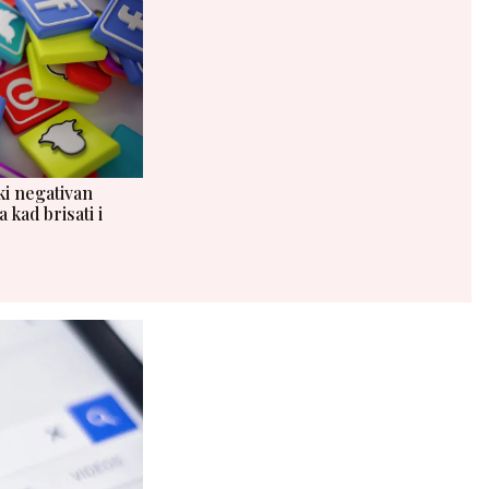
ki negativan
 kad brisati i