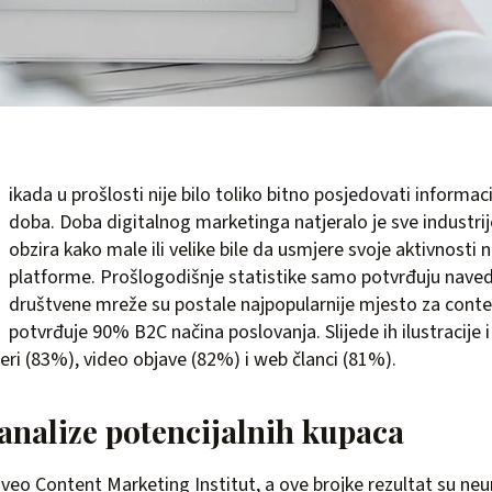
ikada u prošlosti nije bilo toliko bitno posjedovati informac
doba. Doba digitalnog marketinga natjeralo je sve industrij
obzira kako male ili velike bile da usmjere svoje aktivnosti n
platforme. Prošlogodišnje statistike samo potvrđuju nave
društvene mreže su postale najpopularnije mjesto za cont
potvrđuje 90% B2C načina poslovanja. Slijede ih ilustracije i
ri (83%), video objave (82%) i web članci (81%).
analize potencijalnih kupaca
roveo Content Marketing Institut, a ove brojke rezultat su n