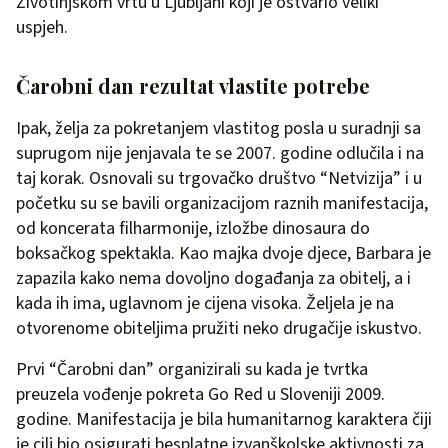
Životinjskom vrtu u Ljubljani koji je ostvario veliki
uspjeh.
Čarobni dan rezultat vlastite potrebe
Ipak, želja za pokretanjem vlastitog posla u suradnji sa
suprugom nije jenjavala te se 2007. godine odlučila i na
taj korak. Osnovali su trgovačko društvo “Netvizija” i u
početku su se bavili organizacijom raznih manifestacija,
od koncerata filharmonije, izložbe dinosaura do
boksačkog spektakla. Kao majka dvoje djece, Barbara je
zapazila kako nema dovoljno događanja za obitelj, a i
kada ih ima, uglavnom je cijena visoka. Željela je na
otvorenome obiteljima pružiti neko drugačije iskustvo.
Prvi “Čarobni dan” organizirali su kada je tvrtka
preuzela vođenje pokreta Go Red u Sloveniji 2009.
godine. Manifestacija je bila humanitarnog karaktera čiji
je cilj bio osigurati besplatne izvanškolske aktivnosti za