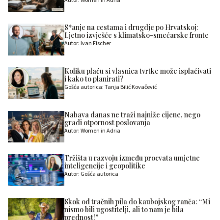
Autor: Women in Adria
S*anje na cestama i drugdje po Hrvatskoj:
Ljetno izvješće s klimatsko-smećarske fronte
Autor: Ivan Fischer
Koliku plaću si vlasnica tvrtke može isplaćivati
i kako to planirati?
Gošća autorica: Tanja Bilić Kovačević
Nabava danas ne traži najniže cijene, nego
gradi otpornost poslovanja
Autor: Women in Adria
Tržišta u razvoju između procvata umjetne
inteligencije i geopolitike
Autor: Gošća autorica
Skok od tračnih pila do kaubojskog ranča: “Mi
nismo bili ugostitelji, ali to nam je bila
prednost!”