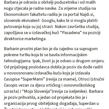
Barbara je odrasla u obitelji poduzetnika i od malih
nogu stjecala je radne navike. Za vrijeme studija na
Ekonomskom fakultetu radila je za portal Najdi.si,
slovenski ekvivalent Googlu, kako bi si mogla platiti
putovanja koja su joj strast. Nakon završetka studija,
zapošljava se u izdavačkoj kući “Pasadena” na poziciji
direktorice marketinga.
Barbarin prvotni plan bio je da zajedno sa suprugom
pokrene tvrtku koja bi se bavila informacijskim
tehnologijama. Ipak, život ju je odveo u drugom smjeru.
Od prijašnjeg poslodavca dobila je poziv da dođe raditi
u novoosnovanu izdavačku kuću koja je izdavala
časopise “SuperMami” (revija za mame), Otroci (stručni
časopis vezan za djecu vrtićkog i osnovnoškolskog
uzrasta) i “Moja Slovenija”(revija za iseljenike). Barbara
je poziv prihvatila, a jedan od projekata bio je i
organizacija prvog obiteljskog događaja, Superdan u