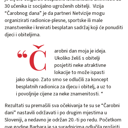
30 učenika iz socijalno ugroženih obitelji. Vizija
“Čarobnog dana” je da partneri Netvizije mogu
organizirati radionice-plesne, sportske ili male
znanstvenike i kreirati besplatan sadržaj koji će ponuditi
djeci i obiteljima.
“Č
arobni dan moja je ideja.
Ukoliko želiš s obitelji
posjetiti neke atraktivne
lokacije to može ispasti
jako skupo. Zato smo se odlučili za koncept
besplatnih radionica za djecu i obitelj, a uz to
i povoljnije cijene za neke znamenitosti. “
Rezultati su premašili sva očekivanja te su se “Čarobni
dani” nastavili održavati i po drugim mjestima u
Sloveniji, a nedavno je održan 20.-ti po redu. Početkom
ove godine Barbara je sa suradnicima odlučila proširiti