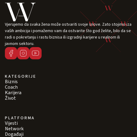
Vjerujemo da svaka žena može ostvariti svoje snove. Zato stojimo iza
vaših ambicija i pomažemo vam da ostvarite što god želite, bilo da se
radi o pokretanju i rastu biznisa ili izgradnji karijere u realnom ili
javnom sektoru.
KATEGORIJE
Biznis
Coach
Karijera
Život
PLATFORMA
Vijesti
Network
Događaji