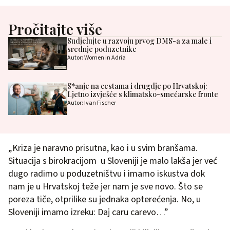
Pročitajte više
Sudjelujte u razvoju prvog DMS-a za male i
srednje poduzetnike
Autor: Women in Adria
S*anje na cestama i drugdje po Hrvatskoj:
Ljetno izvješće s klimatsko-smećarske fronte
Autor: Ivan Fischer
„Kriza je naravno prisutna, kao i u svim branšama.
Situacija s birokracijom u Sloveniji je malo lakša jer već
dugo radimo u poduzetništvu i imamo iskustva dok
nam je u Hrvatskoj teže jer nam je sve novo. Što se
poreza tiče, otprilike su jednaka opterećenja. No, u
Sloveniji imamo izreku: Daj caru carevo…”