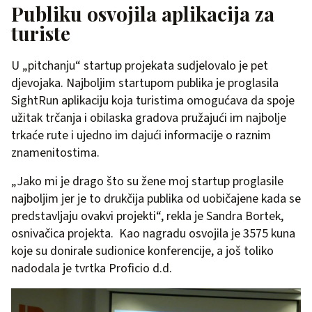
Publiku osvojila aplikacija za
turiste
U „pitchanju“ startup projekata sudjelovalo je pet
djevojaka. Najboljim startupom publika je proglasila
SightRun aplikaciju koja turistima omogućava da spoje
užitak trčanja i obilaska gradova pružajući im najbolje
trkaće rute i ujedno im dajući informacije o raznim
znamenitostima.
„Jako mi je drago što su žene moj startup proglasile
najboljim jer je to drukčija publika od uobičajene kada se
predstavljaju ovakvi projekti“, rekla je Sandra Bortek,
osnivačica projekta. Kao nagradu osvojila je 3575 kuna
koje su donirale sudionice konferencije, a još toliko
nadodala je tvrtka Proficio d.d.