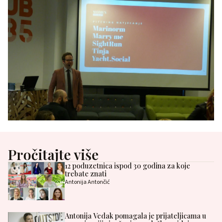
Pročitajte više
12 poduzetnica ispod 30 godina za koje
trebate znati
Antonija Antončić
Antonija Vedak pomagala je prijateljicama u