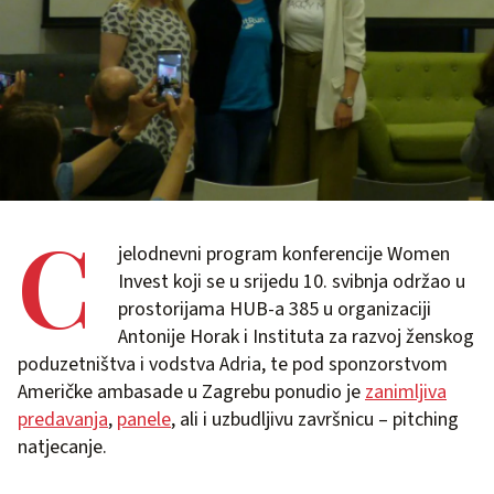
C
jelodnevni program konferencije Women
Invest koji se u srijedu 10. svibnja održao u
prostorijama HUB-a 385 u organizaciji
Antonije Horak i Instituta za razvoj ženskog
poduzetništva i vodstva Adria, te pod sponzorstvom
Američke ambasade u Zagrebu ponudio je
zanimljiva
predavanja
,
panele
, ali i uzbudljivu završnicu – pitching
natjecanje.