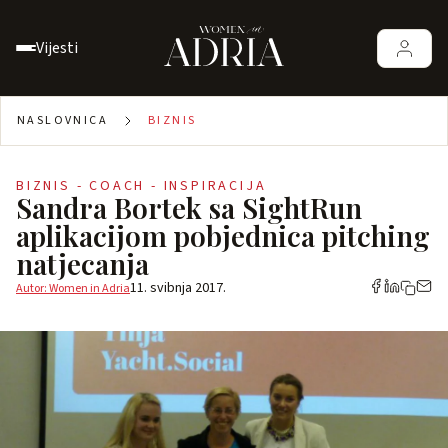
Vijesti
NASLOVNICA
BIZNIS
BIZNIS - COACH - INSPIRACIJA
Sandra Bortek sa SightRun
aplikacijom pobjednica pitching
natjecanja
11. svibnja 2017.
Autor: Women in Adria