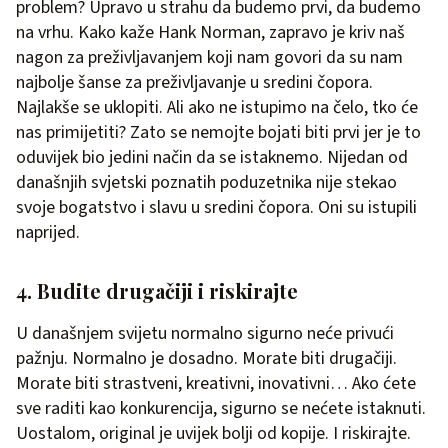
problem? Upravo u strahu da budemo prvi, da budemo
na vrhu. Kako kaže Hank Norman, zapravo je kriv naš
nagon za preživljavanjem koji nam govori da su nam
najbolje šanse za preživljavanje u sredini čopora.
Najlakše se uklopiti. Ali ako ne istupimo na čelo, tko će
nas primijetiti? Zato se nemojte bojati biti prvi jer je to
oduvijek bio jedini način da se istaknemo. Nijedan od
današnjih svjetski poznatih poduzetnika nije stekao
svoje bogatstvo i slavu u sredini čopora. Oni su istupili
naprijed.
4. Budite drugačiji i riskirajte
U današnjem svijetu normalno sigurno neće privući
pažnju. Normalno je dosadno. Morate biti drugačiji.
Morate biti strastveni, kreativni, inovativni… Ako ćete
sve raditi kao konkurencija, sigurno se nećete istaknuti.
Uostalom, original je uvijek bolji od kopije. I riskirajte.