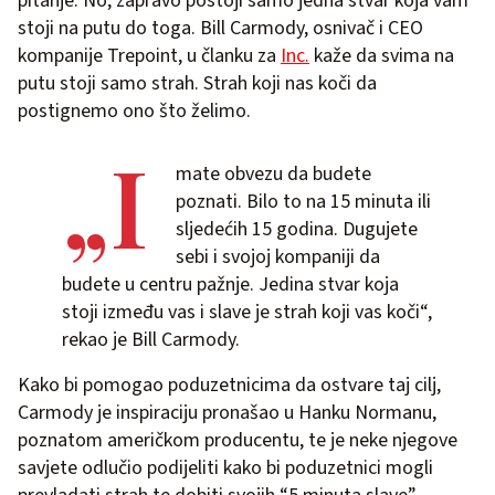
pitanje. No, zapravo postoji samo jedna stvar koja vam
stoji na putu do toga. Bill Carmody, osnivač i CEO
kompanije Trepoint, u članku za
Inc.
kaže da svima na
putu stoji samo strah. Strah koji nas koči da
postignemo ono što želimo.
„I
mate obvezu da budete
poznati. Bilo to na 15 minuta ili
sljedećih 15 godina. Dugujete
sebi i svojoj kompaniji da
budete u centru pažnje. Jedina stvar koja
stoji između vas i slave je strah koji vas koči“,
rekao je Bill Carmody.
Kako bi pomogao poduzetnicima da ostvare taj cilj,
Carmody je inspiraciju pronašao u Hanku Normanu,
poznatom američkom producentu, te je neke njegove
savjete odlučio podijeliti kako bi poduzetnici mogli