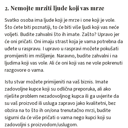
2. Nemojte mrziti ljude koji vas mrze
Svatko osoba ima ljude koji je mrze i one koji je vole.
Što ćete biti poznatiji, to će biti više ljudi koji vas neće
voljeti. Budite zahvalni što ih imate. Zašto? Upravo jer
će oni pričati. Oni imaju strast koja je vama potrebna da
uđete u raspravu. I upravo u raspravi možete pokušati
promijeniti im mišljenje. Naravno, budite zahvalni i na
ljudima koji vas vole. Ali će oni koji vas ne vole pokrenuti
razgovore o vama.
Istu stvar možete primijeniti na vaš biznis. Imate
zadovoljne kupce koji su odlična preporuka, ali ako
riješite problem nezadovoljnog kupca ili ga uvjerite da
su vaš proizvod ili usluga zapravo jako kvalitetni, bez
obzira na to što ih on/ona trenutačno mrzi, budite
sigurni da će više pričati o vama nego kupci koji su
zadovoljni s proizvodom/uslugom.