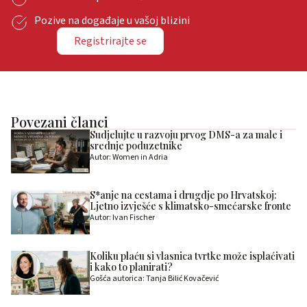
Pozive na događaje u vašoj blizini
Registrirajte se
Povezani članci
Sudjelujte u razvoju prvog DMS-a za male i
srednje poduzetnike
Autor: Women in Adria
S*anje na cestama i drugdje po Hrvatskoj:
Ljetno izvješće s klimatsko-smećarske fronte
Autor: Ivan Fischer
Koliku plaću si vlasnica tvrtke može isplaćivati
i kako to planirati?
Gošća autorica: Tanja Bilić Kovačević