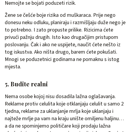
Nemojte se bojati poduzeti rizik.
Žene se češće boje rizika od muškaraca. Prije nego
donesu neku odluku, planiraju i razmišljaju duže nego je
to potrebno. I zato propuste prilike. Rizicima ćete
privući pažnju drugih. Isto kao drugačijim pristupom
poslovanju. Čak i ako ne uspijete, naučit ćete nešto iz
tog iskustva. Ako ništa drugo, barem ćete pokušati.
Mnogi se poduzetnici godinama ne pomaknu s istog
mjesta.
5. Budite realni
Nema osobe kojoj nisu dosadila lažna oglašavanja.
Reklame protiv celulita koje otklanjaju celulit u samo 2
tjedna, reklame za uklanjanje mrlja koje uklanjaju i
najteže mrlje pa vam na kraju unište omiljenu haljinu…
a da ne spominjemo političare koji prodaju lažna