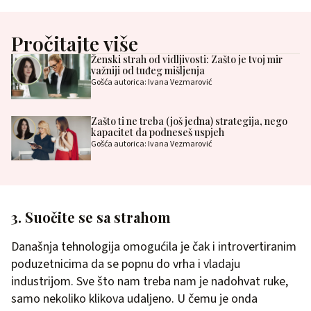
Pročitajte više
Ženski strah od vidljivosti: Zašto je tvoj mir
važniji od tuđeg mišljenja
Gošća autorica: Ivana Vezmarović
Zašto ti ne treba (još jedna) strategija, nego
kapacitet da podneseš uspjeh
Gošća autorica: Ivana Vezmarović
3. Suočite se sa strahom
Današnja tehnologija omogućila je čak i introvertiranim
poduzetnicima da se popnu do vrha i vladaju
industrijom. Sve što nam treba nam je nadohvat ruke,
samo nekoliko klikova udaljeno. U čemu je onda