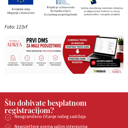
Foto: 123rf
Što dobivate besplatnom
registracijom?
Neograničeno čitanje našeg sadržaja
Newslettere prema vašim interesima