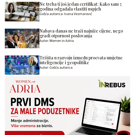
Ne treba ti još jedan certifikat: Kako sam 5
godina odgađala vlastiti uspjeh
Gošća autorica: Ivana Vezmarović
Nabava danas ne traži najniže cijene, nego
gradi otpornost poslovanja
Autor: Women in Adria
Tržišta u razvoju između procvata umjetne
inteligencije i geopolitike
Autor: Gošća autorica