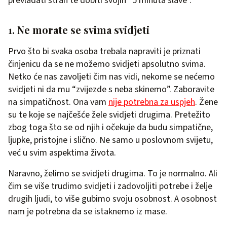
prevladati strah te dobiti svojih “5 minuta slave”.
1. Ne morate se svima svidjeti
Prvo što bi svaka osoba trebala napraviti je priznati
činjenicu da se ne možemo svidjeti apsolutno svima.
Netko će nas zavoljeti čim nas vidi, nekome se nećemo
svidjeti ni da mu “zvijezde s neba skinemo”. Zaboravite
na simpatičnost. Ona vam
nije potrebna za uspjeh
. Žene
su te koje se najčešće žele svidjeti drugima. Pretežito
zbog toga što se od njih i očekuje da budu simpatične,
ljupke, pristojne i slično. Ne samo u poslovnom svijetu,
već u svim aspektima života.
Naravno, želimo se svidjeti drugima. To je normalno. Ali
čim se više trudimo svidjeti i zadovoljiti potrebe i želje
drugih ljudi, to više gubimo svoju osobnost. A osobnost
nam je potrebna da se istaknemo iz mase.