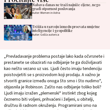
Nabava danas ne traži najniže cijene, nego
gradi otpornost poslovanja
Autor: Women in Adria
Tržišta u razvoju između procvata umjetne
inteligencije i geopolitike
Autor: Gošća autorica
„Prevladavanje problema postaje lako kada očvrsnete i
prestanete se obazirati na odbijanje te ga doživljavati
kao nešto vezano uz vas. Ljudi često imaju tendenciju
poistovjetiti se s proizvodom koji prodaju. A važno je
stvoriti granice između onoga što smo i što nudimo“,
objasnila je Robinson. Zašto nas odbijanje toliko boli?
Ljudi imaju izražen „plemenski“ instinkt zbog kojeg
čeznemo biti voljeni, prihvaćeni i željeni, u obitelji,
društvu ili radnom okruženju. Programirani smo na