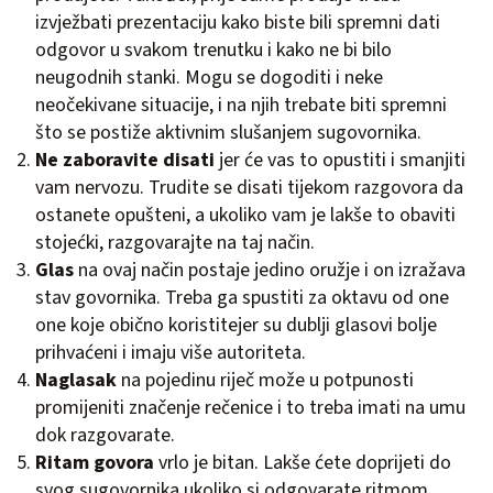
izvježbati prezentaciju kako biste bili spremni dati
odgovor u svakom trenutku i kako ne bi bilo
neugodnih stanki. Mogu se dogoditi i neke
neočekivane situacije, i na njih trebate biti spremni
što se postiže aktivnim slušanjem sugovornika.
Ne zaboravite disati
jer će vas to opustiti i smanjiti
vam nervozu. Trudite se disati tijekom razgovora da
ostanete opušteni, a ukoliko vam je lakše to obaviti
stojećki, razgovarajte na taj način.
Glas
na ovaj način postaje jedino oružje i on izražava
stav govornika. Treba ga spustiti za oktavu od one
one koje obično koristitejer su dublji glasovi bolje
prihvaćeni i imaju više autoriteta.
Naglasak
na pojedinu riječ može u potpunosti
promijeniti značenje rečenice i to treba imati na umu
dok razgovarate.
Ritam govora
vrlo je bitan. Lakše ćete doprijeti do
svog sugovornika ukoliko si odgovarate ritmom.