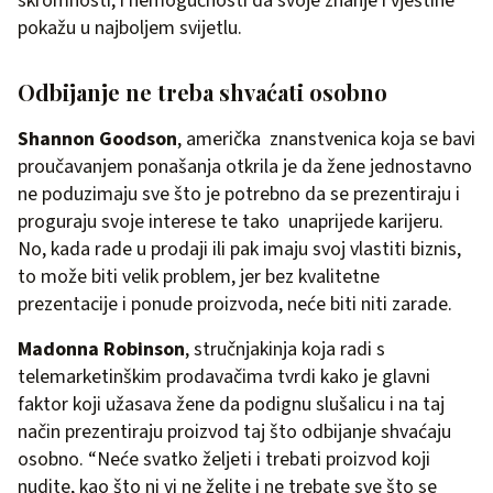
skromnosti, i nemogućnosti da svoje znanje i vještine
pokažu u najboljem svijetlu.
Odbijanje ne treba shvaćati osobno
Shannon Goodson
, američka znanstvenica koja se bavi
proučavanjem ponašanja otkrila je da žene jednostavno
ne poduzimaju sve što je potrebno da se prezentiraju i
proguraju svoje interese te tako unaprijede karijeru.
No, kada rade u prodaji ili pak imaju svoj vlastiti biznis,
to može biti velik problem, jer bez kvalitetne
prezentacije i ponude proizvoda, neće biti niti zarade.
Madonna Robinson
, stručnjakinja koja radi s
telemarketinškim prodavačima tvrdi kako je glavni
faktor koji užasava žene da podignu slušalicu i na taj
način prezentiraju proizvod taj što odbijanje shvaćaju
osobno. “Neće svatko željeti i trebati proizvod koji
nudite, kao što ni vi ne želite i ne trebate sve što se