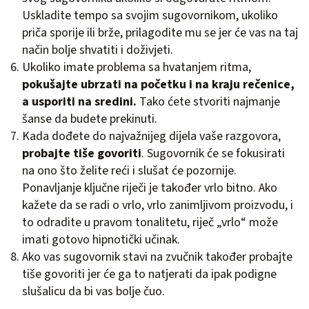
Uskladite tempo sa svojim sugovornikom, ukoliko
priča sporije ili brže, prilagodite mu se jer će vas na taj
način bolje shvatiti i doživjeti.
Ukoliko imate problema sa hvatanjem ritma,
pokušajte ubrzati na početku i na kraju rečenice,
a usporiti na sredini.
Tako ćete stvoriti najmanje
šanse da budete prekinuti.
Kada dođete do najvažnijeg dijela vaše razgovora,
probajte tiše govoriti
. Sugovornik će se fokusirati
na ono što želite reći i slušat će pozornije.
Ponavljanje ključne riječi je također vrlo bitno. Ako
kažete da se radi o vrlo, vrlo zanimljivom proizvodu, i
to odradite u pravom tonalitetu, riječ „vrlo“ može
imati gotovo hipnotički učinak.
Ako vas sugovornik stavi na zvučnik također probajte
tiše govoriti jer će ga to natjerati da ipak podigne
slušalicu da bi vas bolje čuo.