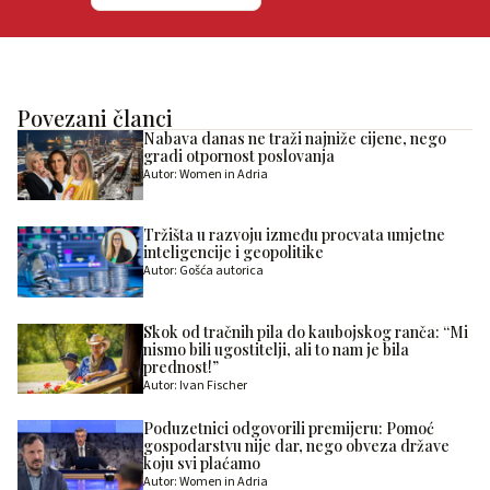
Povezani članci
Nabava danas ne traži najniže cijene, nego
gradi otpornost poslovanja
Autor: Women in Adria
Tržišta u razvoju između procvata umjetne
inteligencije i geopolitike
Autor: Gošća autorica
Skok od tračnih pila do kaubojskog ranča: “Mi
nismo bili ugostitelji, ali to nam je bila
prednost!”
Autor: Ivan Fischer
Poduzetnici odgovorili premijeru: Pomoć
gospodarstvu nije dar, nego obveza države
koju svi plaćamo
Autor: Women in Adria