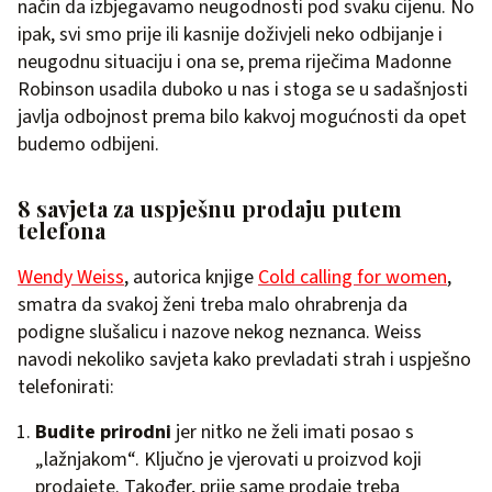
način da izbjegavamo neugodnosti pod svaku cijenu. No
ipak, svi smo prije ili kasnije doživjeli neko odbijanje i
neugodnu situaciju i ona se, prema riječima Madonne
Robinson usadila duboko u nas i stoga se u sadašnjosti
javlja odbojnost prema bilo kakvoj mogućnosti da opet
budemo odbijeni.
8 savjeta za uspješnu prodaju putem
telefona
Wendy Weiss
, autorica knjige
Cold calling for women
,
smatra da svakoj ženi treba malo ohrabrenja da
podigne slušalicu i nazove nekog neznanca. Weiss
navodi nekoliko savjeta kako prevladati strah i uspješno
telefonirati:
Budite prirodni
jer nitko ne želi imati posao s
„lažnjakom“. Ključno je vjerovati u proizvod koji
prodajete. Također, prije same prodaje treba