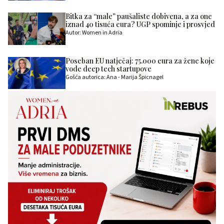
Bitka za “male” paušaliste dobivena, a za one
iznad 40 tisuća eura? UGP spominje i prosvjed
Autor: Women in Adria
Poseban EU natječaj: 75.000 eura za žene koje
vode deep tech startupove
Gošća autorica: Ana - Marija Špicnagel