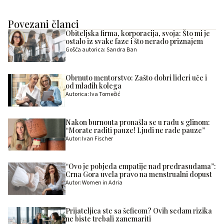
Povezani članci
Obiteljska firma, korporacija, svoja: Što mi je
ostalo iz svake faze i što nerado priznajem
Gošća autorica: Sandra Ban
Obrnuto mentorstvo: Zašto dobri lideri uče i
od mlađih kolega
Autorica: Iva Tomečić
Nakon burnouta pronašla se u radu s glinom:
“Morate raditi pauze! Ljudi ne rade pauze”
Autor: Ivan Fischer
“Ovo je pobjeda empatije nad predrasudama”:
Crna Gora uvela pravo na menstrualni dopust
Autor: Women in Adria
Prijateljica ste sa šeficom? Ovih sedam rizika
ne biste trebali zanemariti