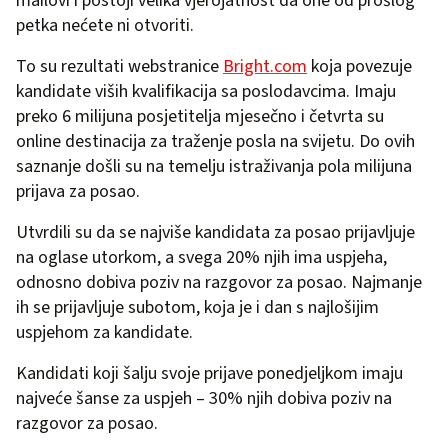
mailovi i postoji velika vjerojatnost da one od prošlog
petka nećete ni otvoriti.
To su rezultati webstranice
Bright.com
koja povezuje
kandidate viših kvalifikacija sa poslodavcima. Imaju
preko 6 milijuna posjetitelja mjesečno i četvrta su
online destinacija za traženje posla na svijetu. Do ovih
saznanje došli su na temelju istraživanja pola milijuna
prijava za posao.
Utvrdili su da se najviše kandidata za posao prijavljuje
na oglase utorkom, a svega 20% njih ima uspjeha,
odnosno dobiva poziv na razgovor za posao. Najmanje
ih se prijavljuje subotom, koja je i dan s najlošijim
uspjehom za kandidate.
Kandidati koji šalju svoje prijave ponedjeljkom imaju
najveće šanse za uspjeh – 30% njih dobiva poziv na
razgovor za posao.