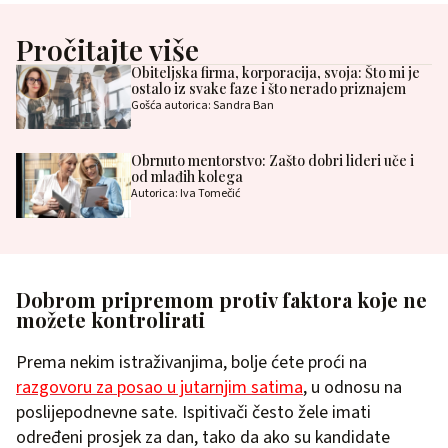
Pročitajte više
Obiteljska firma, korporacija, svoja: Što mi je
ostalo iz svake faze i što nerado priznajem
Gošća autorica: Sandra Ban
Obrnuto mentorstvo: Zašto dobri lideri uče i
od mlađih kolega
Autorica: Iva Tomečić
Dobrom pripremom protiv faktora koje ne
možete kontrolirati
Prema nekim istraživanjima, bolje ćete proći na
razgovoru za posao u jutarnjim satima
, u odnosu na
poslijepodnevne sate. Ispitivači često žele imati
određeni prosjek za dan, tako da ako su kandidate