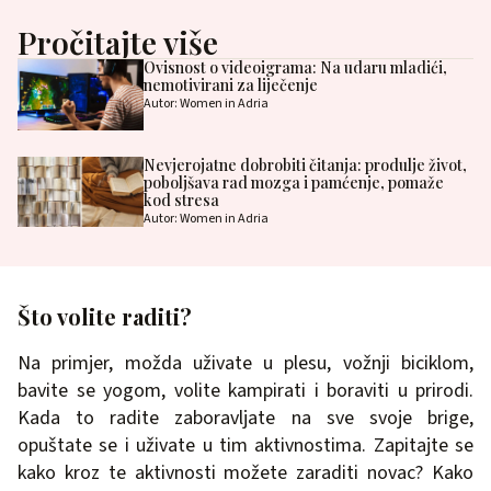
Pročitajte više
Ovisnost o videoigrama: Na udaru mladići,
nemotivirani za liječenje
Autor: Women in Adria
Nevjerojatne dobrobiti čitanja: produlje život,
poboljšava rad mozga i pamćenje, pomaže
kod stresa
Autor: Women in Adria
Što volite raditi?
Na primjer, možda uživate u plesu, vožnji biciklom,
bavite se yogom, volite kampirati i boraviti u prirodi.
Kada to radite zaboravljate na sve svoje brige,
opuštate se i uživate u tim aktivnostima. Zapitajte se
kako kroz te aktivnosti možete zaraditi novac? Kako