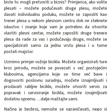
biste to mogli pretvoriti u biznis? Primjerice, ako volite
plesati – možete podučavati druge plesu, možete
davati individualnu poduku, možete se zaposliti kao
trener plesa u nekom plesnom centru dok ne steknete
iskustvo i znanje koje vam je potrebno da otvorite
vlastiti plesni centar, možete zaposliti druge trenere
plesa da rade za vas i podučavaju druge, možete se
specijalizirati samo za jednu vrstu plesa i u tome
postati majstor.
Uzmimo primjer vožnje bicikla. Možete organizirati ture
kroz prirodu, možete se povezati s već postojećim
klubovima, agencijama koje se time već bave i
dogovoriti poslovnu suradnju, možete iznajmljivati i
prodavati rabljne bicikle, možete otvoriti servis za
popravak i servisiranje bicikla, možete iznajmljivati
dodatnu opremu….dalje maštajte sami.
Načina je bezbroj, nemojte se ograničavati, nego si