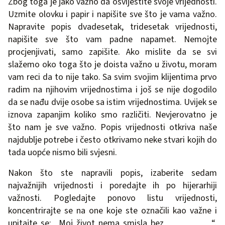
Zbog toga je jako važno da osvijestite svoje vrijednosti.
Uzmite olovku i papir i napišite sve što je vama važno.
Napravite popis dvadesetak, tridesetak vrijednosti,
napišite sve što vam padne napamet. Nemojte
procjenjivati, samo zapišite. Ako mislite da se svi
slažemo oko toga što je doista važno u životu, moram
vam reci da to nije tako. Sa svim svojim klijentima prvo
radim na njihovim vrijednostima i još se nije dogodilo
da se nađu dvije osobe sa istim vrijednostima. Uvijek se
iznova zapanjim koliko smo različiti. Nevjerovatno je
što nam je sve važno. Popis vrijednosti otkriva naše
najdublje potrebe i često otkrivamo neke stvari kojih do
tada uopće nismo bili svjesni.
Nakon što ste napravili popis, izaberite sedam
najvažnijih vrijednosti i poredajte ih po hijerarhiji
važnosti. Pogledajte ponovo listu vrijednosti,
koncentrirajte se na one koje ste označili kao važne i
upitajte se: „Moj život nema smisla bez ________“.