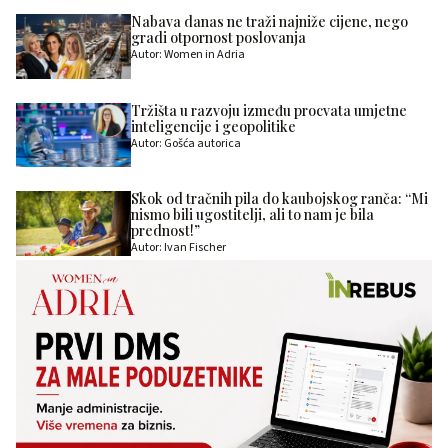
Nabava danas ne traži najniže cijene, nego
gradi otpornost poslovanja
Autor: Women in Adria
Tržišta u razvoju između procvata umjetne
inteligencije i geopolitike
Autor: Gošća autorica
Skok od tračnih pila do kaubojskog ranča: “Mi
nismo bili ugostitelji, ali to nam je bila
prednost!”
Autor: Ivan Fischer