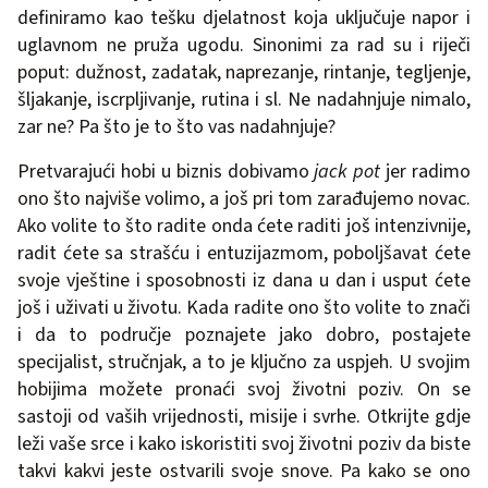
definiramo kao tešku djelatnost koja uključuje napor i
uglavnom ne pruža ugodu. Sinonimi za rad su i riječi
poput: dužnost, zadatak, naprezanje, rintanje, tegljenje,
šljakanje, iscrpljivanje, rutina i sl. Ne nadahnjuje nimalo,
zar ne? Pa što je to što vas nadahnjuje?
Pretvarajući hobi u biznis dobivamo
jack pot
jer radimo
ono što najviše volimo, a još pri tom zarađujemo novac.
Ako volite to što radite onda ćete raditi još intenzivnije,
radit ćete sa strašću i entuzijazmom, poboljšavat ćete
svoje vještine i sposobnosti iz dana u dan i usput ćete
još i uživati u životu. Kada radite ono što volite to znači
i da to područje poznajete jako dobro, postajete
specijalist, stručnjak, a to je ključno za uspjeh. U svojim
hobijima možete pronaći svoj životni poziv. On se
sastoji od vaših vrijednosti, misije i svrhe. Otkrijte gdje
leži vaše srce i kako iskoristiti svoj životni poziv da biste
takvi kakvi jeste ostvarili svoje snove. Pa kako se ono