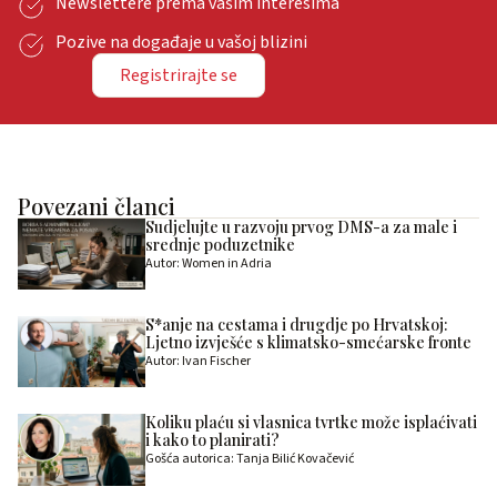
Newslettere prema vašim interesima
Pozive na događaje u vašoj blizini
Registrirajte se
Povezani članci
Sudjelujte u razvoju prvog DMS-a za male i
srednje poduzetnike
Autor: Women in Adria
S*anje na cestama i drugdje po Hrvatskoj:
Ljetno izvješće s klimatsko-smećarske fronte
Autor: Ivan Fischer
Koliku plaću si vlasnica tvrtke može isplaćivati
i kako to planirati?
Gošća autorica: Tanja Bilić Kovačević