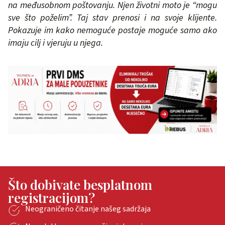
na međusobnom poštovanju. Njen životni moto je “mogu
sve što poželim”. Taj stav prenosi i na svoje klijente.
Pokazuje im kako nemoguće postaje moguće samo ako
imaju cilj i vjeruju u njega.
Što dobivate besplatnom
registracijom?
Neograničeno čitanje našeg sadržaja