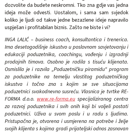
dozvolite da budete neskromni. Tko zna gdje vas jedna
ideja može odvesti. Uostalom, i sama sam svjedok
koliko je ljudi od takve jedne bezazlene ideje napravilo
uspješan i profitabilan biznis. Zašto ne biste i vi?
INGA LALIĆ – business coach, konsultantica i trenerica.
Ima desetogodišnje iskustvo u poslovnom savjetovanju i
edukaciji poduzetnika, coachingu, vođenju i izgradnji
prodajnih timova. Osobno je radila s tisuću klijenata.
Osmislila je i razvila „Poduzetničku piramidu“ program
za poduzetnike na temelju vlastitog poduzetničkog
iskustva i točno zna s kojim se sve situacijama
poduzetnici svakodnevno susreću. Vlasnica je tvrtke RE-
FORMA d.o.o.
www.re-forma.eu
specijaliziranog centra
za razvoj poduzetnika i svih onih koji bi voljeli postati
poduzetnici. Uživa u svom poslu i u radu s ljudima.
Pristupačna je, otvorena i usmjerena na potrebe i želje
svojih klijenta s kojima gradi prijateljski odnos zasnovan