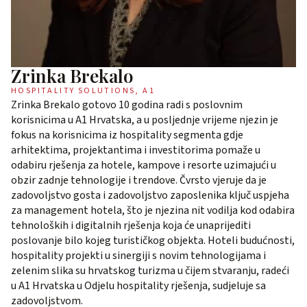
Zrinka Brekalo
HOSPITALITY SOLUTIONS, A1
Zrinka Brekalo gotovo 10 godina radi s poslovnim
korisnicima u A1 Hrvatska, a u posljednje vrijeme njezin je
fokus na korisnicima iz hospitality segmenta gdje
arhitektima, projektantima i investitorima pomaže u
odabiru rješenja za hotele, kampove i resorte uzimajući u
obzir zadnje tehnologije i trendove. Čvrsto vjeruje da je
zadovoljstvo gosta i zadovoljstvo zaposlenika ključ uspjeha
za management hotela, što je njezina nit vodilja kod odabira
tehnoloških i digitalnih rješenja koja će unaprijediti
poslovanje bilo kojeg turističkog objekta. Hoteli budućnosti,
hospitality projekti u sinergiji s novim tehnologijama i
zelenim slika su hrvatskog turizma u čijem stvaranju, radeći
u A1 Hrvatska u Odjelu hospitality rješenja, sudjeluje sa
zadovoljstvom.