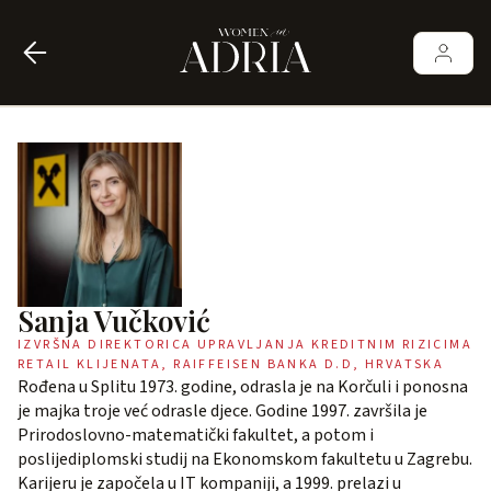
Sanja Vučković
IZVRŠNA DIREKTORICA UPRAVLJANJA KREDITNIM RIZICIMA
RETAIL KLIJENATA, RAIFFEISEN BANKA D.D, HRVATSKA
Rođena u Splitu 1973. godine, odrasla je na Korčuli i ponosna
je majka troje već odrasle djece. Godine 1997. završila je
Prirodoslovno-matematički fakultet, a potom i
poslijediplomski studij na Ekonomskom fakultetu u Zagrebu.
Karijeru je započela u IT kompaniji, a 1999. prelazi u