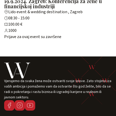
19.9.2024. Zagreb: Konferencija za žene u
financijskoj industriji
Lido event & wedding destination , Zagreb
08:30 - 15:00
100.00 €
1000
Prijave za ovaj event su završene
Vjerujemo da svaka žena može ostvariti svoje snove. Zato stojimo iza
vaših ambicija i pomažemo vam da ostvarite što god želite, bilo da se
radi o pokretanju i rastu biznisa ili izgradnji karijere u realnom ili
javnom sektoru.