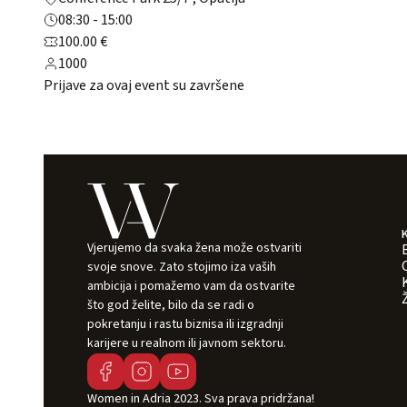
08:30 - 15:00
100.00 €
1000
Prijave za ovaj event su završene
Vjerujemo da svaka žena može ostvariti
svoje snove. Zato stojimo iza vaših
ambicija i pomažemo vam da ostvarite
što god želite, bilo da se radi o
pokretanju i rastu biznisa ili izgradnji
karijere u realnom ili javnom sektoru.
Women in Adria 2023. Sva prava pridržana!