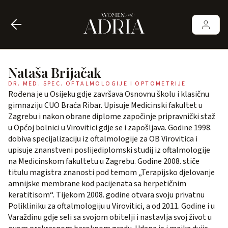
Nataša Brijačak
DR. MED. SPEC. OFTALMOLOGIJE I OPTOMETRIJE
Rođena je u Osijeku gdje završava Osnovnu školu i klasičnu
gimnaziju CUO Braća Ribar. Upisuje Medicinski fakultet u
Zagrebu i nakon obrane diplome započinje pripravnički staž
u Općoj bolnici u Virovitici gdje se i zapošljava. Godine 1998.
dobiva specijalizaciju iz oftalmologije za OB Virovitica i
upisuje znanstveni poslijediplomski studij iz oftalmologije
na Medicinskom fakultetu u Zagrebu. Godine 2008. stiče
titulu magistra znanosti pod temom „Terapijsko djelovanje
amnijske membrane kod pacijenata sa herpetičnim
keratitisom“. Tijekom 2008. godine otvara svoju privatnu
Polikliniku za oftalmologiju u Virovitici, a od 2011. Godine i u
Varaždinu gdje seli sa svojom obitelji i nastavlja svoj život u