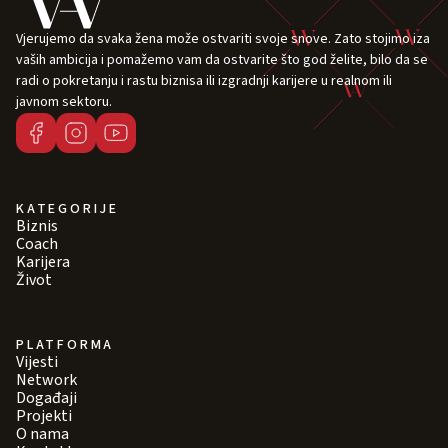
Vjerujemo da svaka žena može ostvariti svoje snove. Zato stojimo iza
vaših ambicija i pomažemo vam da ostvarite što god želite, bilo da se
radi o pokretanju i rastu biznisa ili izgradnji karijere u realnom ili
javnom sektoru.
KATEGORIJE
Biznis
Coach
Karijera
Život
PLATFORMA
Vijesti
Network
Događaji
Projekti
O nama