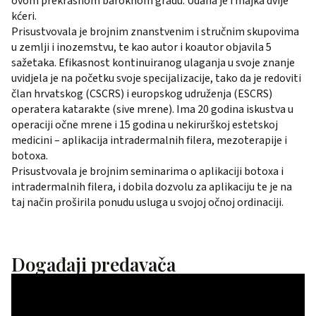
ovom prekrasnom baroknom gradu. Udana je i majka dvije
kćeri.
Prisustvovala je brojnim znanstvenim i stručnim skupovima
u zemlji i inozemstvu, te kao autor i koautor objavila 5
sažetaka. Efikasnost kontinuiranog ulaganja u svoje znanje
uvidjela je na početku svoje specijalizacije, tako da je redoviti
član hrvatskog (CSCRS) i europskog udruženja (ESCRS)
operatera katarakte (sive mrene). Ima 20 godina iskustva u
operaciji očne mrene i 15 godina u nekirurškoj estetskoj
medicini – aplikacija intradermalnih filera, mezoterapije i
botoxa.
Prisustvovala je brojnim seminarima o aplikaciji botoxa i
intradermalnih filera, i dobila dozvolu za aplikaciju te je na
taj način proširila ponudu usluga u svojoj očnoj ordinaciji.
Događaji predavača