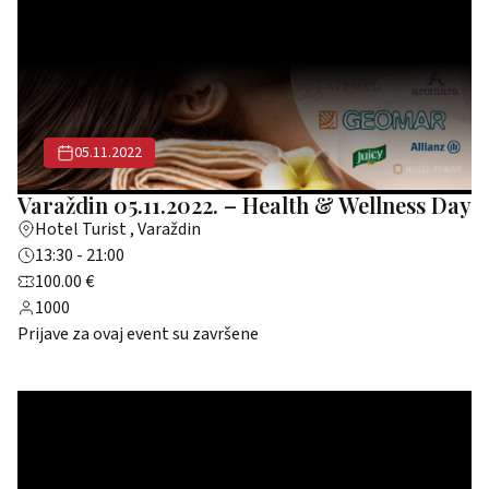
05.11.2022
Varaždin 05.11.2022. – Health & Wellness Day
Hotel Turist , Varaždin
13:30 - 21:00
100.00 €
1000
Prijave za ovaj event su završene