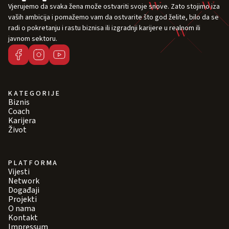
Vjerujemo da svaka žena može ostvariti svoje snove. Zato stojimo iza
vaših ambicija i pomažemo vam da ostvarite što god želite, bilo da se
radi o pokretanju i rastu biznisa ili izgradnji karijere u realnom ili
javnom sektoru.
KATEGORIJE
Biznis
Coach
Karijera
Život
PLATFORMA
Vijesti
Network
Događaji
Projekti
O nama
Kontakt
Impressum