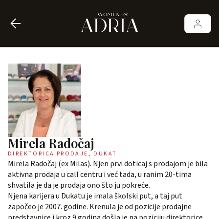
Mirela Radočaj
DIREKTORICA PRODAJE, DUKAT
Mirela Radočaj (ex Milas). Njen prvi doticaj s prodajom je bila
aktivna prodaja u call centru i već tada, u ranim 20-tima
shvatila je da je prodaja ono što ju pokreće.
Njena karijera u Dukatu je imala školski put, a taj put
započeo je 2007. godine. Krenula je od pozicije prodajne
predstavnice i kroz 9 godina došla je na poziciju direktorice