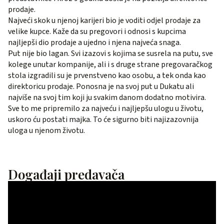
prodaje.
Najveći skok u njenoj karijeri bio je voditi odjel prodaje za
velike kupce. Kaže da su pregovori i odnosi s kupcima
najljepši dio prodaje a ujedno i njena najveća snaga.
Put nije bio lagan. Svi izazovi s kojima se susrela na putu, sve
kolege unutar kompanije, ali i s druge strane pregovaračkog
stola izgradili su je prvenstveno kao osobu, a tek onda kao
direktoricu prodaje. Ponosna je na svoj put u Dukatu ali
najviše na svoj tim koji ju svakim danom dodatno motivira.
Sve to me pripremilo za najveću i najljepšu ulogu u životu,
uskoro ću postati majka. To će sigurno biti najizazovnija
uloga u njenom životu.
Događaji predavača