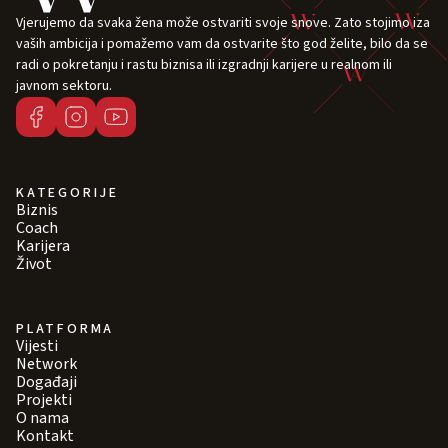
Vjerujemo da svaka žena može ostvariti svoje snove. Zato stojimo iza
vaših ambicija i pomažemo vam da ostvarite što god želite, bilo da se
radi o pokretanju i rastu biznisa ili izgradnji karijere u realnom ili
javnom sektoru.
KATEGORIJE
Biznis
Coach
Karijera
Život
PLATFORMA
Vijesti
Network
Događaji
Projekti
O nama
Kontakt