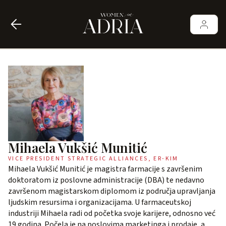
Mihaela Vukšić Munitić
VICE PRESIDENT STRATEGIC ALLIANCES, ER-KIM
Mihaela Vukšić Munitić je magistra farmacije s završenim
doktoratom iz poslovne administracije (DBA) te nedavno
završenom magistarskom diplomom iz područja upravljanja
ljudskim resursima i organizacijama. U farmaceutskoj
industriji Mihaela radi od početka svoje karijere, odnosno već
19 godina. Počela je na poslovima marketinga i prodaje, a