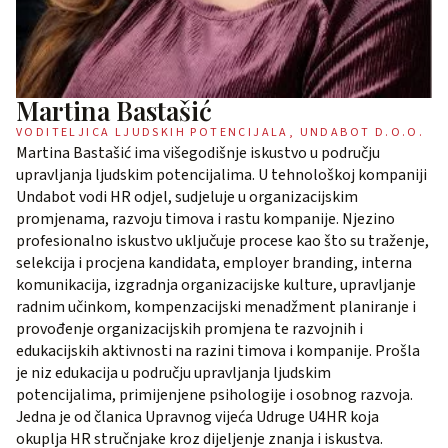
Martina Bastašić
VODITELJICA LJUDSKIH POTENCIJALA, UNDABOT D.O.O.
Martina Bastašić ima višegodišnje iskustvo u području
upravljanja ljudskim potencijalima. U tehnološkoj kompaniji
Undabot vodi HR odjel, sudjeluje u organizacijskim
promjenama, razvoju timova i rastu kompanije. Njezino
profesionalno iskustvo uključuje procese kao što su traženje,
selekcija i procjena kandidata, employer branding, interna
komunikacija, izgradnja organizacijske kulture, upravljanje
radnim učinkom, kompenzacijski menadžment planiranje i
provođenje organizacijskih promjena te razvojnih i
edukacijskih aktivnosti na razini timova i kompanije. Prošla
je niz edukacija u području upravljanja ljudskim
potencijalima, primijenjene psihologije i osobnog razvoja.
Jedna je od članica Upravnog vijeća Udruge U4HR koja
okuplja HR stručnjake kroz dijeljenje znanja i iskustva.