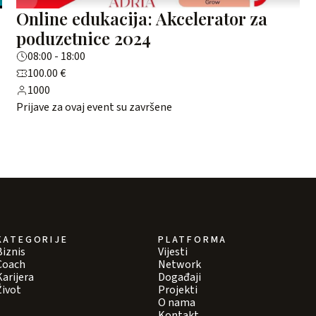
Online edukacija: Akcelerator za
poduzetnice 2024
08:00 - 18:00
100.00 €
1000
Prijave za ovaj event su završene
KATEGORIJE
PLATFORMA
Biznis
Vijesti
Coach
Network
Karijera
Događaji
Život
Projekti
O nama
Kontakt