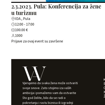
2.3.2023. Pula: Konferencija za žene
u turizmu
IDA , Pula
12:00 - 17:00
100.00 €
1000
Prijave za ovaj event su završene
Vjerujemo da svaka žena može ostvariti
svoje snove. Zato stojimo iza vaših
ambicija i pomažemo vam da ostvarite
što god želite, bilo da se radi o
pokretanju i rastu biznisa ili izgradnji