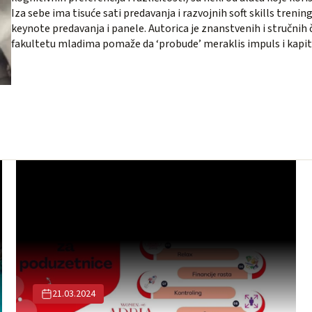
Iza sebe ima tisuće sati predavanja i razvojnih soft skills trenin
keynote predavanja i panele. Autorica je znanstvenih i stručnih č
fakultetu mladima pomaže da ‘probude’ meraklis impuls i kapita
21.03.2024