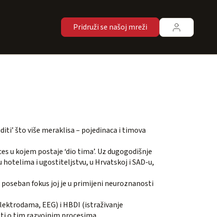
Pridruži se našoj mreži
diti’ što više meraklisa – pojedinaca i timova
es u kojem postaje ‘dio tima’. Uz dugogodišnje
 hotelima i ugostiteljstvu, u Hrvatskoj i SAD-u,
 poseban fokus joj je u primijeni neuroznanosti
ektrodama, EEG) i HBDI (istraživanje
isti o tim razvojnim procesima.