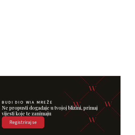
BUDI DIO WIA MREŽE
Ne propusti događaje u tvojoj blizini, primaj
vijesti koje te zanimaju
Registriraj se