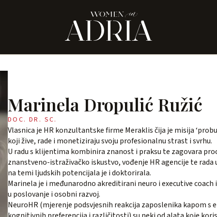
Marinela Dropulić Ružić
DOC. DR. SC.
Vlasnica je HR konzultantske firme Meraklis čija je misija ‘probu
koji žive, rade i monetiziraju svoju profesionalnu strast i svrhu.
U radu s klijentima kombinira znanost i praksu te zagovara proc
znanstveno-istraživačko iskustvo, vođenje HR agencije te rada u
na temi ljudskih potencijala je i doktorirala.
Marinela je i međunarodno akreditirani neuro i executive coach i
u poslovanje i osobni razvoj.
NeuroHR (mjerenje podsvjesnih reakcija zaposlenika kapom s el
kognitivnih preferencija i različitosti) su neki od alata koje kor