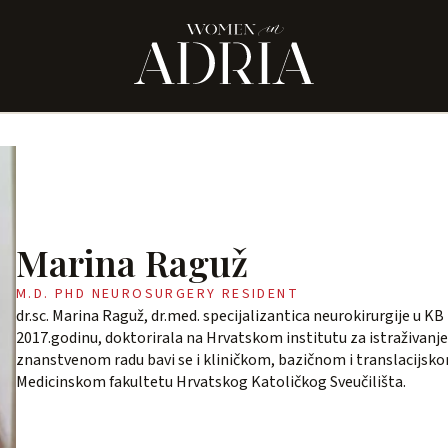
Marina Raguž
M.D. PHD NEUROSURGERY RESIDENT
dr.sc. Marina Raguž, dr.med. specijalizantica neurokirurgije u K
2017.godinu, doktorirala na Hrvatskom institutu za istraživan
znanstvenom radu bavi se i kliničkom, bazičnom i translacijs
Medicinskom fakultetu Hrvatskog Katoličkog Sveučilišta.