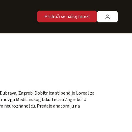
Pridruži se našoj mreži
B Dubrava, Zagreb. Dobitnica stipendije Loreal za
je mozga Medicinskog fakulteta u Zagrebu. U
kom neuroznanošću. Predaje anatomiju na