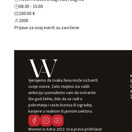
08:30 - 15:00
100.00 €
1000
Prijave za ovaj event su završene
Vjerujemo da svaka žena može ostvariti
svoje snove. Zato stojimo iza vaših
ambicija i pomažemo vam da ostvarite
što god želite, bilo da se radi o
pokretanju i rastu biznisa ili izgradnji
karijere u realnom ili javnom sektoru.
Women in Adria 2022. Sva prava pridržana!