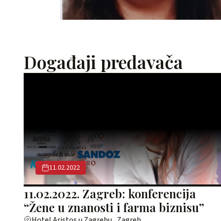
Događaji predavača
11.02.2022
11.02.2022. Zagreb: konferencija
“Žene u znanosti i farma biznisu”
Hotel Aristos u Zagrebu , Zagreb