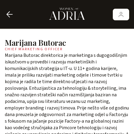
Marijana Butorac
CHIEF MARKETING OFFICER
Marijana Butorac direktorica je marketinga s dugogodišnjim
iskustvom u provedbi i razvoju marketinških i
komunikacijskih strategija u IT-u. U 11+ godina karijere,
imala je priliku razvijati marketing odjele i timove tvrtki u
kojima je radila te time direktno utjecati na razvoj
poslovanja. Entuzijastica za tehnologiju & storytelling, ima
snažno razvijen strateški način razmišljanja baziran na
podacima, upija svu literaturu vezanu uz marketing,
employer branding i razvoj timova. Prije nešto više od godinu
dana preuzela je odgovornost za marketing odjel u Factoryju
s fokusom na jačanje pozicije Factory-a na globalnoj razini
kao vodećeg stručnjaka za Pimcore tehnologiju i razvoj