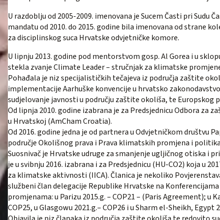
U razdoblju od 2005-2009. imenovana je Sucem Časti pri Sudu Č
mandatu od 2010. do 2015. godine bila imenovana od strane kol
za disciplinskog suca Hrvatske odvjetničke komore.
U lipnju 2013. godine pod mentorstvom gosp. Al Gorea i u sklopu
stekla zvanje Climate Leader – stručnjak za klimatske promjen
Pohađala je niz specijalističkih tečajeva iz područja zaštite okol
implementacije Aarhuške konvencije u hrvatsko zakonodavstvo i 
sudjelovanje javnosti u području zaštite okoliša, te Europskog p
Od lipnja 2010. godine izabrana je za Predsjednicu Odbora za z
u Hrvatskoj (AmCham Croatia).
Od 2016. godine jedna je od partnera u Odvjetničkom društvu Pap
područje Okolišnog prava i Prava klimatskih promjena i politika
Suosnivač je Hrvatske udruge za smanjenje ugljičnog otiska i
je u svibnju 2016. izabrana i za Predsjednicu (HU-CO2) koja u 20
za klimatske aktivnosti (IICA). Članica je nekoliko Povjerenstava
službeni član delegacije Republike Hrvatske na Konferencijam
promjenama: u Parizu 2015.g. – COP21 – (Paris Agreement); u K
COP25, u Glasgowu 2021.g.– COP26 i u Sharm el-Sheikh, Egypt 2
Objavila je niz članaka iz područja zaštite okoliša te redovito su