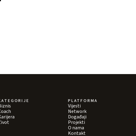
KATEGORIJE
PLATFORMA
Biznis
Vijesti
Coach
Network
Karijera
Događaji
Život
Projekti
O nama
Kontakt