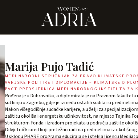
Marija Pujo Tadić
MEĐUNARODNI STRUČNJAK ZA PRAVO KLIMATSKE PROMJE
VANJSKE POLITIKE I DIPLOMACIJE – KLIMATSKE DIPL
PACT PREDSJEDNICA MEĐUNARODNOG INSTITUTA ZA KL
Rođena je u Dubrovniku, a diplomirala je na Pravnom fakultetu u
sutkinju u Zagrebu, gdje je između ostalih sudila i u predmetima 
Nakon višegodišnje sudačke karijere, a u želji za specijalizacijo
zaštitu okoliša i energetsku učinkovitost, na mjesto Tajnika 
strukturom Fonda i izradom projekata u području zaštite okoli
Odvjetnički ured koji pretežno radi na predmetima iz okolišnog p
U sklopu PHARE programa educirala se i stekla licencu Medijato