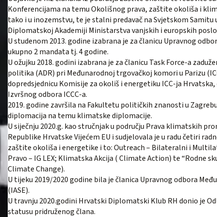
Konferencijama na temu Okolišnog prava, zaštite okoliša i kli
tako i u inozemstvu, te je stalni predavač na Svjetskom Samitu 
Diplomatskoj Akademiji Ministarstva vanjskih i europskih posl
U studenom 2013. godine izabrana je za članicu Upravnog odb
ukupno 2 mandata tj. 4 godine.
U ožujku 2018. godini izabrana je za članicu Task Force-a zaduž
politika (ADR) pri Međunarodnoj trgovačkoj komori u Parizu (ICC
dopredsjednicu Komisije za okoliš i energetiku ICC-ja Hrvatska, da
Izvršnog odbora ICCC-a.
2019. godine završila na Fakultetu političkih znanosti u Zagrebu s
diplomacija na temu klimatske diplomacije.
U siječnju 2020.g. kao stručnjak u području Prava klimatskih pro
Republike Hrvatske Vijećem EU i sudjelovala je u radu četiri rad
zaštite okoliša i energetike i to: Outreach – Bilateralni i Mult
Pravo – IG LEX; Klimatska Akcija ( Climate Action) te “Rodne s
Climate Change).
U tijeku 2019/2020 godine bila je članica Upravnog odbora Međ
(IASE).
U travnju 2020.godini Hrvatski Diplomatski Klub RH donio je O
statusu pridruženog člana.