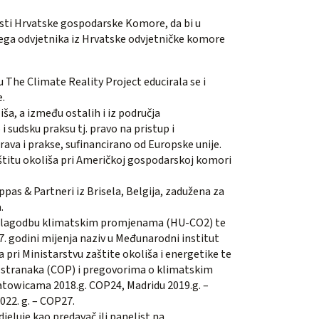
asti Hrvatske gospodarske Komore, da bi u
ega odvjetnika iz Hrvatske odvjetničke komore
 The Climate Reality Project educirala se i
e.
iša, a između ostalih i iz područja
sudsku praksu tj. pravo na pristup i
rava i prakse, sufinancirano od Europske unije.
aštitu okoliša pri Američkoj gospodarskoj komori
pas & Partneri iz Brisela, Belgija, zadužena za
.
 prilagodbu klimatskim promjenama (HU-CO2) te
17. godini mijenja naziv u Međunarodni institut
 pri Ministarstvu zaštite okoliša i energetike te
a stranaka (COP) i pregovorima o klimatskim
atowicama 2018.g. COP24, Madridu 2019.g. –
022. g. – COP27.
djeluje kao predavač ili panelist na