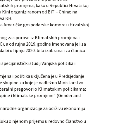
matskih promjena, kako u Republici Hrvatskoj
u Kini organiziranom od BiT – China; na
ova RH.
ora Američke gospodarske komore u Hrvatskoj
enog za sporove iz Klimatskih promjena i
), a od rujna 2019. godine imenovana je i za
 bi u lipnju 2020. bila izabrana i za članicu
pecijalistički studij Vanjska politika i
mjena i politika uključena je u Predsjedanje
ne skupine za koje je nadležno Ministarstvo
ilateralni pregovori o Klimatskim politikama;
kupine i klimatske promjene” (Gender and
unarodne organizacije za održivu ekonomiju
dluku o njenom prijemu u redovno članstvo u