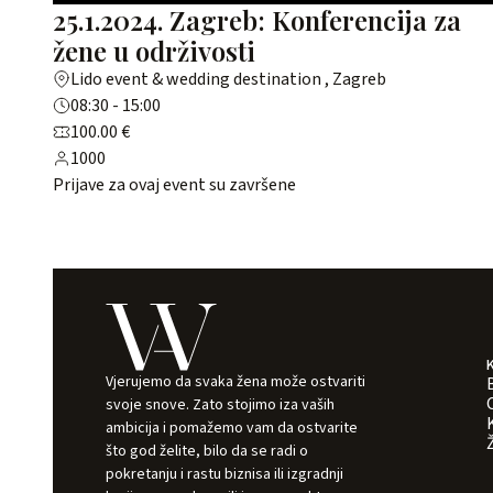
25.1.2024. Zagreb: Konferencija za
žene u održivosti
Lido event & wedding destination , Zagreb
08:30 - 15:00
100.00 €
1000
Prijave za ovaj event su završene
Vjerujemo da svaka žena može ostvariti
svoje snove. Zato stojimo iza vaših
ambicija i pomažemo vam da ostvarite
što god želite, bilo da se radi o
pokretanju i rastu biznisa ili izgradnji