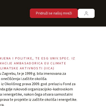
Pridruži se našoj mreži
NA I POLITIKE, TE ESG UNIV.SPEC. IZ
OMACIJE AMBASADORICA EU CLIMATE
IMATSKE AKTIVNOSTI (IICA)
 Zagrebu, te je 1999 g. bila imenovana za
onečišćenja i zaštite okoliša.
m iz Okolišnog prava 2009. god. prelazi u Fond za
Fonda gdje rukovodi organizacijsko-kadrovskom
ša i energetike, nakon čega otvara samostalni
rava te projekte iz zaštite okoliša i energetike.
ra.