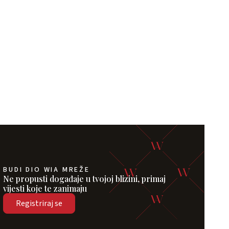
BUDI DIO WIA MREŽE
Ne propusti događaje u tvojoj blizini, primaj
vijesti koje te zanimaju
Registriraj se