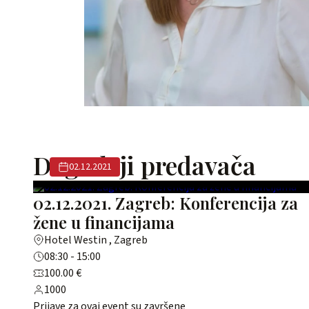
Događaji predavača
02.12.2021
02.12.2021. Zagreb: Konferencija za
žene u financijama
Hotel Westin , Zagreb
08:30 - 15:00
100.00 €
1000
Prijave za ovaj event su završene