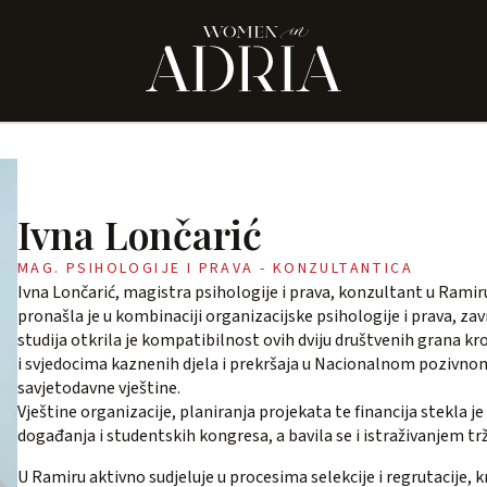
Ivna Lončarić
MAG. PSIHOLOGIJE I PRAVA - KONZULTANTICA
Ivna Lončarić, magistra psihologije i prava, konzultant u Ramir
pronašla je u kombinaciji organizacijske psihologije i prava, zav
studija otkrila je kompatibilnost ovih dviju društvenih grana k
i svjedocima kaznenih djela i prekršaja u Nacionalnom pozivnom
savjetodavne vještine.
Vještine organizacije, planiranja projekata te financija stekla je
događanja i studentskih kongresa, a bavila se i istraživanjem tr
U Ramiru aktivno sudjeluje u procesima selekcije i regrutacije, k