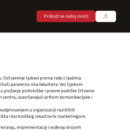
Pridruži se našoj mreži
u. Ostvarenje ljubavi prema radu s ljudima
ršivši paralelno oba fakulteta. Već tijekom
roz pružanje psihološke i pravne podrške žrtvama
 centru, usavršavajući pritom komunikacijske i
 sudjelovanjem u organizaciji različitih
žišta i korisničkog iskustva te marketingom.
reiranju, implementaciji i vođenju brojnih