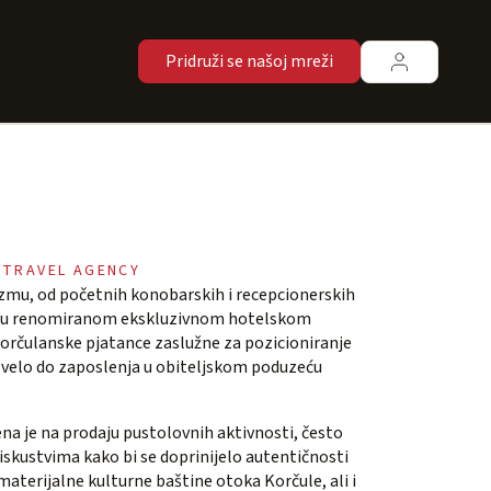
Pridruži se našoj mreži
 TRAVEL AGENCY
rizmu, od početnih konobarskih i recepcionerskih
inga u renomiranom ekskluzivnom hotelskom
Korčulanske pjatance zaslužne za pozicioniranje
dovelo do zaposlenja u obiteljskom poduzeću
na je na prodaju pustolovnih aktivnosti, često
skustvima kako bi se doprinijelo autentičnosti
materijalne kulturne baštine otoka Korčule, ali i