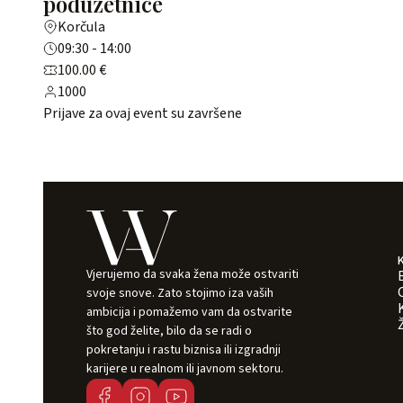
poduzetnice
Korčula
09:30 - 14:00
100.00 €
1000
Prijave za ovaj event su završene
Vjerujemo da svaka žena može ostvariti
svoje snove. Zato stojimo iza vaših
ambicija i pomažemo vam da ostvarite
što god želite, bilo da se radi o
pokretanju i rastu biznisa ili izgradnji
karijere u realnom ili javnom sektoru.