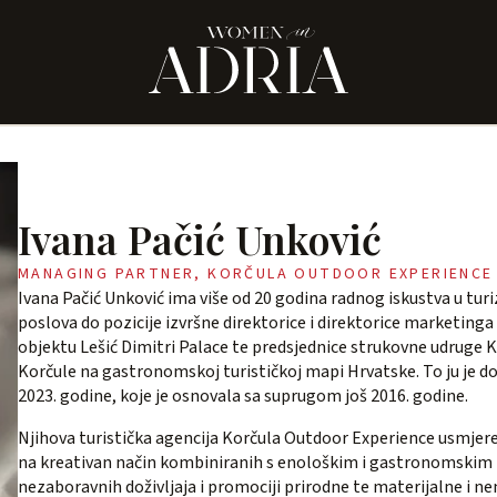
Ivana Pačić Unković
MANAGING PARTNER, KORČULA OUTDOOR EXPERIENCE
Ivana Pačić Unković ima više od 20 godina radnog iskustva u tu
poslova do pozicije izvršne direktorice i direktorice market
objektu Lešić Dimitri Palace te predsjednice strukovne udruge 
Korčule na gastronomskoj turističkoj mapi Hrvatske. To ju je 
2023. godine, koje je osnovala sa suprugom još 2016. godine.
Njihova turistička agencija Korčula Outdoor Experience usmjere
na kreativan način kombiniranih s enološkim i gastronomskim i
nezaboravnih doživljaja i promociji prirodne te materijalne i ne