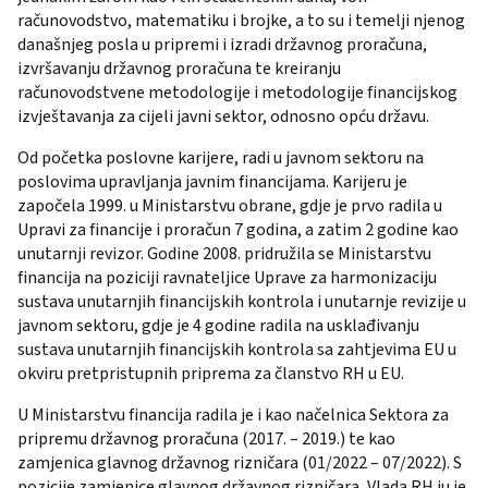
računovodstvo, matematiku i brojke, a to su i temelji njenog
današnjeg posla u pripremi i izradi državnog proračuna,
izvršavanju državnog proračuna te kreiranju
računovodstvene metodologije i metodologije financijskog
izvještavanja za cijeli javni sektor, odnosno opću državu.
Od početka poslovne karijere, radi u javnom sektoru na
poslovima upravljanja javnim financijama. Karijeru je
započela 1999. u Ministarstvu obrane, gdje je prvo radila u
Upravi za financije i proračun 7 godina, a zatim 2 godine kao
unutarnji revizor. Godine 2008. pridružila se Ministarstvu
financija na poziciji ravnateljice Uprave za harmonizaciju
sustava unutarnjih financijskih kontrola i unutarnje revizije u
javnom sektoru, gdje je 4 godine radila na usklađivanju
sustava unutarnjih financijskih kontrola sa zahtjevima EU u
okviru pretpristupnih priprema za članstvo RH u EU.
U Ministarstvu financija radila je i kao načelnica Sektora za
pripremu državnog proračuna (2017. – 2019.) te kao
zamjenica glavnog državnog rizničara (01/2022 – 07/2022). S
pozicije zamjenice glavnog državnog rizničara, Vlada RH ju je