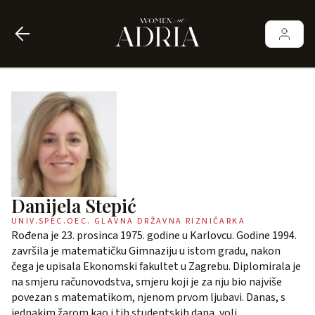
Danijela Stepić
UNIV.SPEC.OEC. GLAVNA DRŽAVNA RIZNIČARKA
Rođena je 23. prosinca 1975. godine u Karlovcu. Godine 1994.
završila je matematičku Gimnaziju u istom gradu, nakon
čega je upisala Ekonomski fakultet u Zagrebu. Diplomirala je
na smjeru računovodstva, smjeru koji je za nju bio najviše
povezan s matematikom, njenom prvom ljubavi. Danas, s
jednakim žarom kao i tih studentskih dana, voli