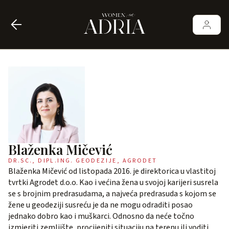
Blaženka Mičević
DR.SC., DIPL.ING. GEODEZIJE, AGRODET
Blaženka Mičević od listopada 2016. je direktorica u vlastitoj
tvrtki Agrodet d.o.o. Kao i većina žena u svojoj karijeri susrela
se s brojnim predrasudama, a najveća predrasuda s kojom se
žene u geodeziji susreću je da ne mogu odraditi posao
jednako dobro kao i muškarci. Odnosno da neće točno
izmjeriti zemljište, procijeniti situaciju na terenu ili voditi