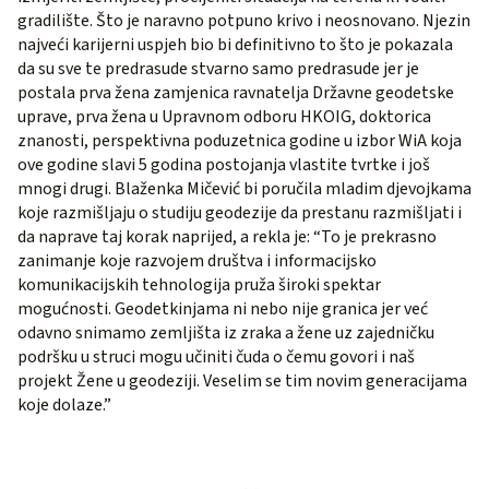
gradilište. Što je naravno potpuno krivo i neosnovano. Njezin
najveći karijerni uspjeh bio bi definitivno to što je pokazala
da su sve te predrasude stvarno samo predrasude jer je
postala prva žena zamjenica ravnatelja Državne geodetske
uprave, prva žena u Upravnom odboru HKOIG, doktorica
znanosti, perspektivna poduzetnica godine u izbor WiA koja
ove godine slavi 5 godina postojanja vlastite tvrtke i još
mnogi drugi. Blaženka Mičević bi poručila mladim djevojkama
koje razmišljaju o studiju geodezije da prestanu razmišljati i
da naprave taj korak naprijed, a rekla je: “To je prekrasno
zanimanje koje razvojem društva i informacijsko
komunikacijskih tehnologija pruža široki spektar
mogućnosti. Geodetkinjama ni nebo nije granica jer već
odavno snimamo zemljišta iz zraka a žene uz zajedničku
podršku u struci mogu učiniti čuda o čemu govori i naš
projekt Žene u geodeziji. Veselim se tim novim generacijama
koje dolaze.”