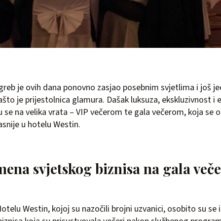
greb je ovih dana ponovno zasjao posebnim svjetlima i još 
ašto je prijestolnica glamura. Dašak luksuza, ekskluzivnost i el
u se na velika vrata – VIP večerom te gala večerom, koja se 
asnije u hotelu Westin.
ena svjetskog biznisa na gala veče
otelu Westin, kojoj su nazočili brojni uzvanici, osobito su se 