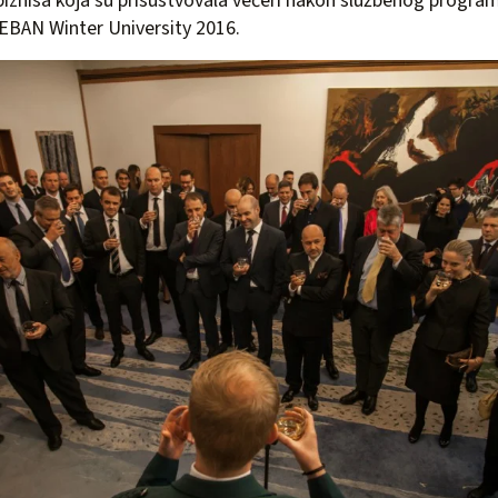
iznisa koja su prisustvovala večeri nakon službenog progra
 EBAN Winter University 2016.