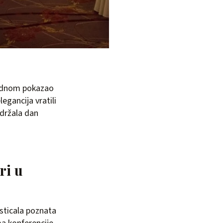
jednom pokazao
egancija vratili
održala dan
ri u
isticala poznata