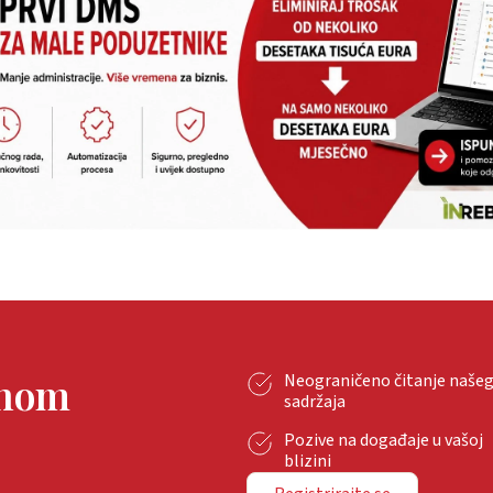
tnom
Neograničeno čitanje naše
sadržaja
Pozive na događaje u vašoj
blizini