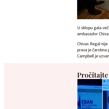
U sklopu gala več
ambasador Chivas
Chivas Regal nije
prava je čarobna p
Campbell je uzvani
Pročitajte