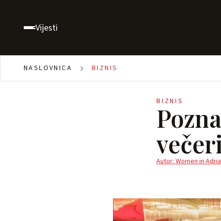
Vijesti
NASLOVNICA
BIZNIS
BIZNIS
Poznat
večer
Autor: Women in Adria