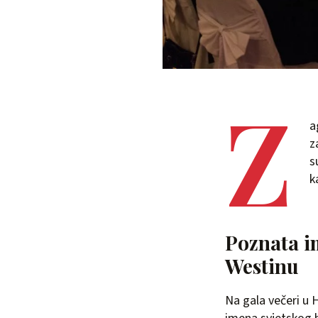
Z
a
z
s
k
Poznata im
Westinu
Na gala večeri u H