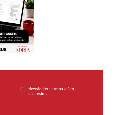
g
Newslettere prema vašim
interesima