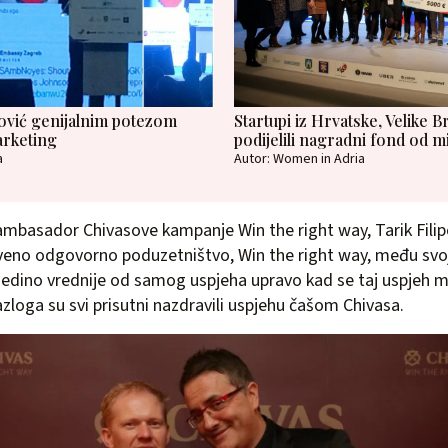
ović genijalnim potezom
Startupi iz Hrvatske, Velike Br
arketing
podijelili nagradni fond od m
a
Autor: Women in Adria
i ambasador Chivasove kampanje Win the right way, Tarik Fili
tveno odgovorno poduzetništvo, Win the right way, među sv
 jedino vrednije od samog uspjeha upravo kad se taj uspjeh mo
azloga su svi prisutni nazdravili uspjehu čašom Chivasa.