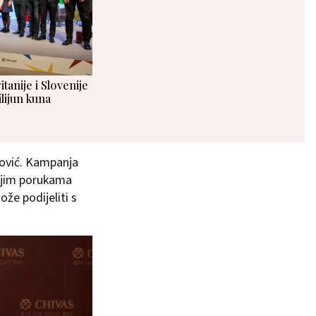
itanije i Slovenije
ilijun kuna
pović. Kampanja
ojim porukama
že podijeliti s