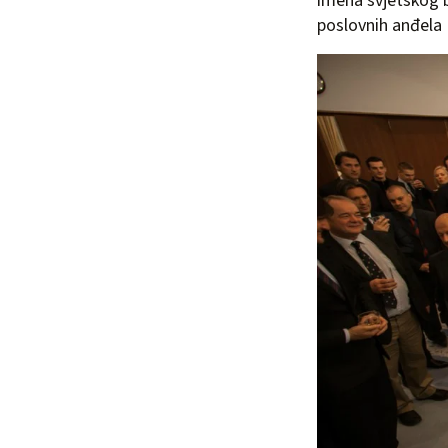
imena svjetskog b
poslovnih anđela