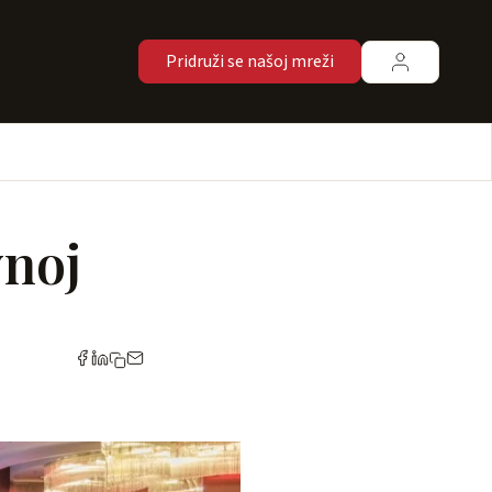
Pridruži se našoj mreži
vnoj