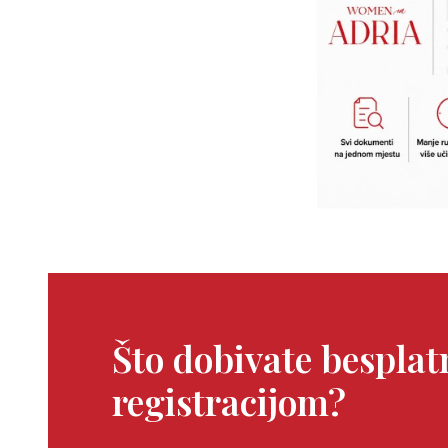
Što dobivate bespla
registracijom?