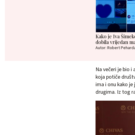
Kako je Iva Šimek
dobila vrijedan m
Autor: Robert Pehard
Na večeri je bio 
koja potiče druš
ima i onu kako je
drugima. Iz tog r