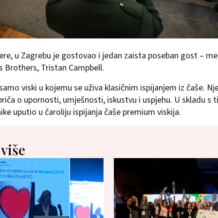
ere, u Zagrebu je gostovao i jedan zaista poseban gost – m
 Brothers, Tristan Campbell.
 samo viski u kojemu se uživa klasičnim ispijanjem iz čaše. N
riča o upornosti, umješnosti, iskustvu i uspjehu. U skladu s t
ke uputio u čaroliju ispijanja čaše premium viskija.
 više