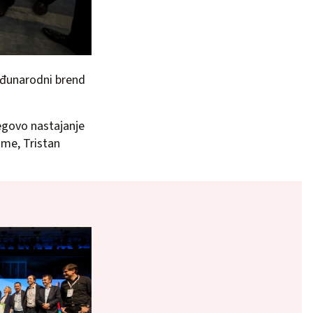
eđunarodni brend
jegovo nastajanje
ime, Tristan