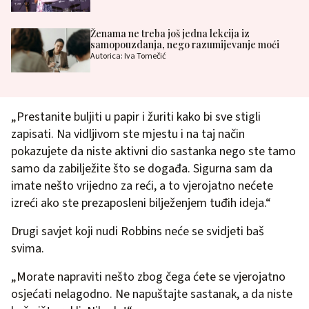
Ženama ne treba još jedna lekcija iz
samopouzdanja, nego razumijevanje moći
Autorica: Iva Tomečić
„Prestanite buljiti u papir i žuriti kako bi sve stigli
zapisati. Na vidljivom ste mjestu i na taj način
pokazujete da niste aktivni dio sastanka nego ste tamo
samo da zabilježite što se događa. Sigurna sam da
imate nešto vrijedno za reći, a to vjerojatno nećete
izreći ako ste prezaposleni bilježenjem tuđih ideja.“
Drugi savjet koji nudi Robbins neće se svidjeti baš
svima.
„Morate napraviti nešto zbog čega ćete se vjerojatno
osjećati nelagodno. Ne napuštajte sastanak, a da niste