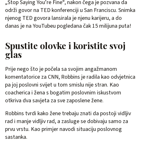
„Stop Saying You’re Fine“, nakon čega je pozvana da
održi govor na TED konferenciji u San Franciscu. Snimka
njenog TED govora lansirala je njenu karijeru, a do
danas je na YouTubeu pogledana čak 15 milijuna puta!
Spustite olovke i koristite svoj
glas
Prije nego što je počela sa svojim angažmanom
komentatorice za CNN, Robbins je radila kao odvjetnica
pa joj poslovni svijet u tom smislu nije stran. Kao
coacherica i žena s bogatim poslovnim iskustvom
otkriva dva savjeta za sve zaposlene žene.
Robbins tvrdi kako žene trebaju znati da postoji vidljiv
rad i manje vidljiv rad, a zasluge se dobivaju samo za
prvu vrstu. Kao primjer navodi situaciju poslovnog
sastanka.