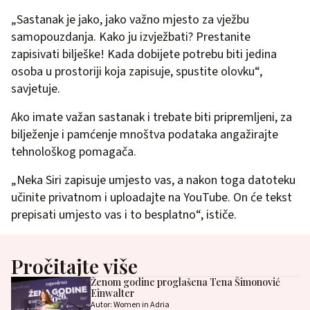
„Sastanak je jako, jako važno mjesto za vježbu
samopouzdanja. Kako ju izvježbati? Prestanite
zapisivati bilješke! Kada dobijete potrebu biti jedina
osoba u prostoriji koja zapisuje, spustite olovku“,
savjetuje.
Ako imate važan sastanak i trebate biti pripremljeni, za
bilježenje i pamćenje mnoštva podataka angažirajte
tehnološkog pomagača.
„Neka Siri zapisuje umjesto vas, a nakon toga datoteku
učinite privatnom i uploadajte na YouTube. On će tekst
prepisati umjesto vas i to besplatno“, ističe.
Pročitajte više
Ženom godine proglašena Tena Šimonović
Einwalter
Autor: Women in Adria