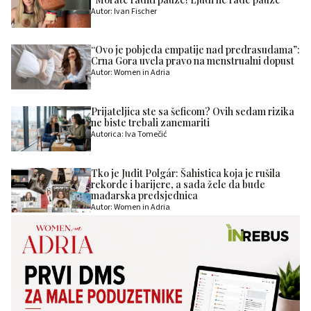
Autor: Ivan Fischer
“Ovo je pobjeda empatije nad predrasudama”:
Crna Gora uvela pravo na menstrualni dopust
Autor: Women in Adria
Prijateljica ste sa šeficom? Ovih sedam rizika
ne biste trebali zanemariti
Autorica: Iva Tomečić
Tko je Judit Polgár: Šahistica koja je rušila
rekorde i barijere, a sada žele da bude
mađarska predsjednica
Autor: Women in Adria