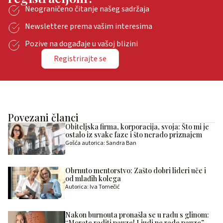
Neograničeno čitanje našeg sadržaja
Newslettere prema vašim interesima
Pozive na događaje u vašoj blizini
Registrirajte se
Povezani članci
Obiteljska firma, korporacija, svoja: Što mi je
ostalo iz svake faze i što nerado priznajem
Gošća autorica: Sandra Ban
Obrnuto mentorstvo: Zašto dobri lideri uče i
od mlađih kolega
Autorica: Iva Tomečić
Nakon burnouta pronašla se u radu s glinom:
“Morate raditi pauze! Ljudi ne rade pauze”