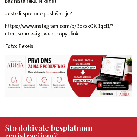
baš ništa rekli. Nikada!“
Jeste li spremne poslušati ju?
https://www.instagram.com/p/BozskOKBqcB/?
utm_source=ig_web_copy_link
Foto: Pexels
Što dobivate besplatnom
registracijom?