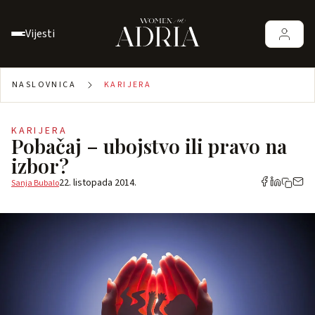
Vijesti
NASLOVNICA
KARIJERA
KARIJERA
Pobačaj – ubojstvo ili pravo na
izbor?
22. listopada 2014.
Sanja Bubalo