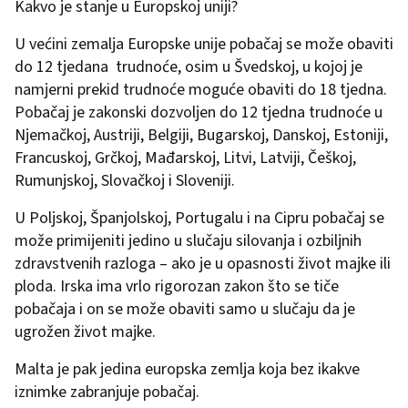
Kakvo je stanje u Europskoj uniji?
U većini zemalja Europske unije pobačaj se može obaviti
do 12 tjedana trudnoće, osim u Švedskoj, u kojoj je
namjerni prekid trudnoće moguće obaviti do 18 tjedna.
Pobačaj je zakonski dozvoljen do 12 tjedna trudnoće u
Njemačkoj, Austriji, Belgiji, Bugarskoj, Danskoj, Estoniji,
Francuskoj, Grčkoj, Mađarskoj, Litvi, Latviji, Češkoj,
Rumunjskoj, Slovačkoj i Sloveniji.
U Poljskoj, Španjolskoj, Portugalu i na Cipru pobačaj se
može primijeniti jedino u slučaju silovanja i ozbiljnih
zdravstvenih razloga – ako je u opasnosti život majke ili
ploda. Irska ima vrlo rigorozan zakon što se tiče
pobačaja i on se može obaviti samo u slučaju da je
ugrožen život majke.
Malta je pak jedina europska zemlja koja bez ikakve
iznimke zabranjuje pobačaj.