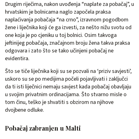
Drugim riječima, nakon uvođenja “naplate za pobačaj”, u
hrvatskim je bolnicama naglo započela praksa
naplaćivanja pobačaja “na crno”, izravnom pogodbom
žene i liječnika koji će ga izvesti, za nešto nižu svotu od
one koja je po cjeniku u toj bolnici. Osim takvoga
jeftinijeg pobačaja, značajnom broju žena takva praksa
odgovara i zato što se tako učinjeni pobačaj ne
evidentira.
Što se tiče liječnika koji su se pozvali na ‘priziv savjesti’,
uskoro su se po medijima počeli pojavljivati i zaključci
da ti isti liječnici nemaju savjest kada pobačaj obavljaju
u svojim privatnim ordinacijama. Što stvarno misle o
tom činu, teško je shvatiti s obzirom na njihove
dvojbene odluke.
Pobačaj zabranjen u Malti