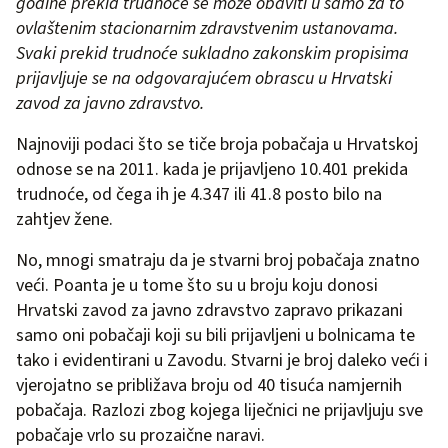
godine prekid trudnoće se može obaviti u samo za to
ovlaštenim stacionarnim zdravstvenim ustanovama.
Svaki prekid trudnoće sukladno zakonskim propisima
prijavljuje se na odgovarajućem obrascu u Hrvatski
zavod za javno zdravstvo.
Najnoviji podaci što se tiče broja pobačaja u Hrvatskoj
odnose se na 2011. kada je prijavljeno 10.401 prekida
trudnoće, od čega ih je 4.347 ili 41.8 posto bilo na
zahtjev žene.
No, mnogi smatraju da je stvarni broj pobačaja znatno
veći. Poanta je u tome što su u broju koju donosi
Hrvatski zavod za javno zdravstvo zapravo prikazani
samo oni pobačaji koji su bili prijavljeni u bolnicama te
tako i evidentirani u Zavodu. Stvarni je broj daleko veći i
vjerojatno se približava broju od 40 tisuća namjernih
pobačaja. Razlozi zbog kojega liječnici ne prijavljuju sve
pobačaje vrlo su prozaične naravi.