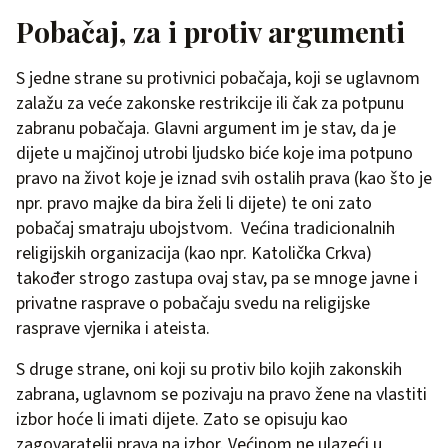
Pobačaj, za i protiv argumenti
S jedne strane su protivnici pobačaja, koji se uglavnom
zalažu za veće zakonske restrikcije ili čak za potpunu
zabranu pobačaja. Glavni argument im je stav, da je
dijete u majčinoj utrobi ljudsko biće koje ima potpuno
pravo na život koje je iznad svih ostalih prava (kao što je
npr. pravo majke da bira želi li dijete) te oni zato
pobačaj smatraju ubojstvom. Većina tradicionalnih
religijskih organizacija (kao npr. Katolička Crkva)
također strogo zastupa ovaj stav, pa se mnoge javne i
privatne rasprave o pobačaju svedu na religijske
rasprave vjernika i ateista.
S druge strane, oni koji su protiv bilo kojih zakonskih
zabrana, uglavnom se pozivaju na pravo žene na vlastiti
izbor hoće li imati dijete. Zato se opisuju kao
zagovaratelji prava na izbor. Većinom ne ulazeći u