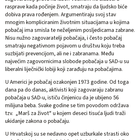
rasprave kada počinje život, smatraju da ljudsko biće
dobiva prava rođenjem. Argumentiraju svoj stav
mnogim kompliciranim životnim situacijama u kojima
pobačaj ima smisla te neželjenim posljedicama zabrane.
Nisu nužno zagovaratelji pobačaja, i često pobačaj
smatraju negativnom pojavom u društvu koju treba
suzbijati prevencijom, ali ne i zabranama. Među
najvećim zagovornicima slobode pobačaja u SAD-u su
liberalni liječnički lobiji koji zarađuju na pobačajima.
U Americi je pobačaj ozakonjen 1973 godine. Od toga
dana pa do danas, aktivisti koji zagovaraju zabranu
pobačaja u SAD-u, ističu činjenicu da je ubijeno 56
milijuna beba. Svake godine se tim povodom održava
tzv. „Marš za život“ u kojem deseci tisuća ljudi traži
ukidanje zakona o pobačaju.
U Hrvatskoj su se nedavno opet uzburkale strasti oko