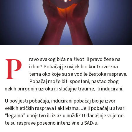
P
ravo svakog bića na život ili pravo žene na
izbor? Pobačaj je uvijek bio kontroverzna
tema oko koje su se vodile žestoke rasprave.
Pobačaj može biti spontani, nastao zbog
nekih prirodnih uzroka ili slučajne traume, ili inducirani.
U povijesti pobačaja, inducirani pobačaj bio je izvor
velikih etičkih rasprava i aktivizma. Je li pobačaj u stvari
“legalno” ubojstvo ili izlaz u nuždi? U današnje vrijeme
te su rasprave posebno intenzivne u SAD-u.