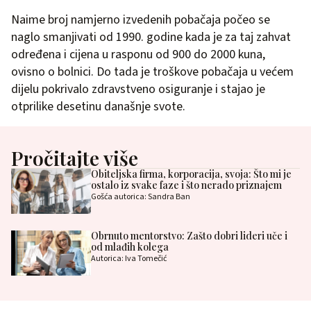
Naime broj namjerno izvedenih pobačaja počeo se
naglo smanjivati od 1990. godine kada je za taj zahvat
određena i cijena u rasponu od 900 do 2000 kuna,
ovisno o bolnici. Do tada je troškove pobačaja u većem
dijelu pokrivalo zdravstveno osiguranje i stajao je
otprilike desetinu današnje svote.
Pročitajte više
Obiteljska firma, korporacija, svoja: Što mi je
ostalo iz svake faze i što nerado priznajem
Gošća autorica: Sandra Ban
Obrnuto mentorstvo: Zašto dobri lideri uče i
od mlađih kolega
Autorica: Iva Tomečić