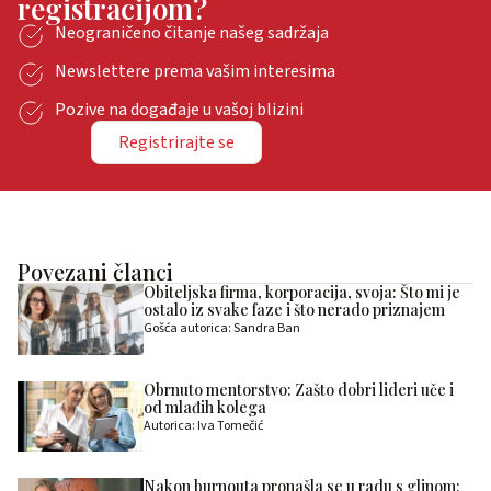
registracijom?
Neograničeno čitanje našeg sadržaja
Newslettere prema vašim interesima
Pozive na događaje u vašoj blizini
Registrirajte se
Povezani članci
Obiteljska firma, korporacija, svoja: Što mi je
ostalo iz svake faze i što nerado priznajem
Gošća autorica: Sandra Ban
Obrnuto mentorstvo: Zašto dobri lideri uče i
od mlađih kolega
Autorica: Iva Tomečić
Nakon burnouta pronašla se u radu s glinom: