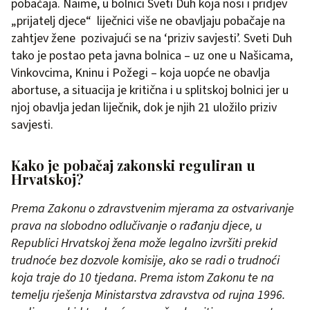
pobačaja. Naime, u bolnici Sveti Duh koja nosi i pridjev
„prijatelj djece“ liječnici više ne obavljaju pobačaje na
zahtjev žene pozivajući se na ‘priziv savjesti’. Sveti Duh
tako je postao peta javna bolnica – uz one u Našicama,
Vinkovcima, Kninu i Požegi – koja uopće ne obavlja
abortuse, a situacija je kritična i u splitskoj bolnici jer u
njoj obavlja jedan liječnik, dok je njih 21 uložilo priziv
savjesti.
Kako je pobačaj zakonski reguliran u
Hrvatskoj?
Prema Zakonu o zdravstvenim mjerama za ostvarivanje
prava na slobodno odlučivanje o rađanju djece, u
Republici Hrvatskoj žena može legalno izvršiti prekid
trudnoće bez dozvole komisije, ako se radi o trudnoći
koja traje do 10 tjedana. Prema istom Zakonu te na
temelju rješenja Ministarstva zdravstva od rujna 1996.