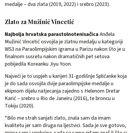
medalje – dva zlata (2019, 2022) i srebro (2023).
Zlato za Mužinić Vincetić
Najbolja hrvatska parastolnotenisačica
Anđela
Mužinić Vincetić osvojila je zlatnu medalju u kategoriji
WS3 na Paraolimpijskim igrama u Parizu nakon što je u
finalnom susretu nakon dramatičnih pet setova
pobijedila Koreanku Jiyu Yoon.
Najveći je to uspjeh u karijeri 31-godišnje Splićanke koja
je do sada osvojila dvije paraolimpijske medalje u
ekipnom dijelu natjecanja zajedno s Helenom Dretar
Karić – srebro u Rio de Janeiru (2016), te broncu u
Tokiju (2020).
“Bilo me strah sanjati zlato, znala sam da imam
kvalitetu jer sam druga na ljestvici. Sada je sve gotovo,
mirna sam i spokojna, sada se samo pitam znaš li što si