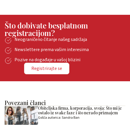
Što dobivate besplatnom
registracijom?
Neograničeno čitanje našeg sadržaja
Newslettere prema vašim interesima
Pozive na događaje u vašoj blizini
Registrirajte se
Povezani članci
Obiteljska firma, korporacija, svoja: Što mi je
ostalo iz svake faze i što nerado priznajem
Gošća autorica: Sandra Ban