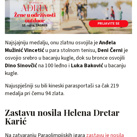
Najsjajniju medalju, onu zlatnu osvojila je
Anđela
Mužinić Vincetić
u para stolnom tenisu,
Deni Černi
je
osvojio srebro u bacanju kugle, dok su bronce osvojili
Dino Sinovčić
na 100 leđno i
Luka Baković
u bacanju
kugle.
Najuspješniji su bili kineski parasportaši sa čak 219
medalja pri čemu 94 zlata.
Zastavu nosila Helena Dretar
Karić
Na zatvaranju Paraolimpijskih igara
zastavu je nosila