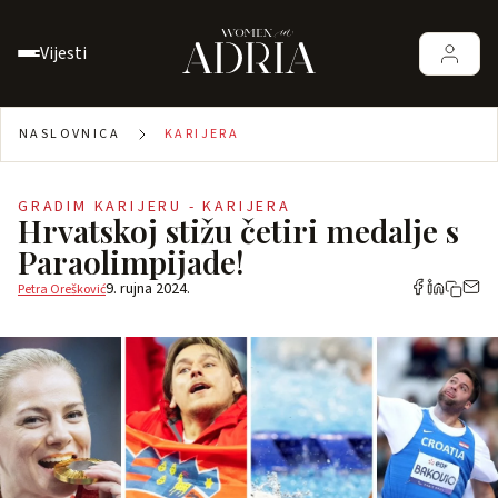
Vijesti
NASLOVNICA
KARIJERA
GRADIM KARIJERU - KARIJERA
Hrvatskoj stižu četiri medalje s
Paraolimpijade!
9. rujna 2024.
Petra Orešković