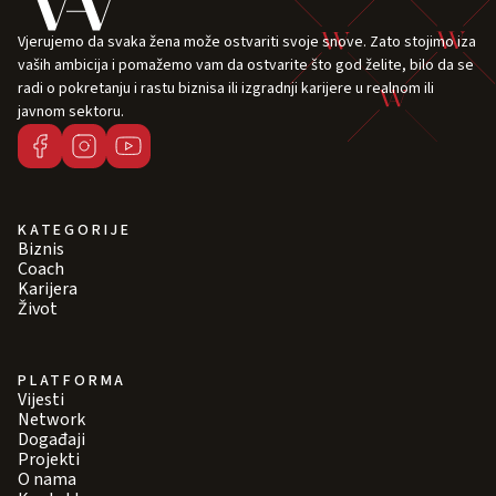
Vjerujemo da svaka žena može ostvariti svoje snove. Zato stojimo iza
vaših ambicija i pomažemo vam da ostvarite što god želite, bilo da se
radi o pokretanju i rastu biznisa ili izgradnji karijere u realnom ili
javnom sektoru.
KATEGORIJE
Biznis
Coach
Karijera
Život
PLATFORMA
Vijesti
Network
Događaji
Projekti
O nama