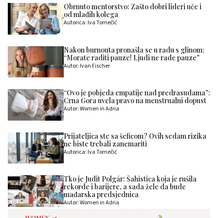
Obrnuto mentorstvo: Zašto dobri lideri uče i
od mlađih kolega
Autorica: Iva Tomečić
Nakon burnouta pronašla se u radu s glinom:
“Morate raditi pauze! Ljudi ne rade pauze”
Autor: Ivan Fischer
“Ovo je pobjeda empatije nad predrasudama”:
Crna Gora uvela pravo na menstrualni dopust
Autor: Women in Adria
Prijateljica ste sa šeficom? Ovih sedam rizika
ne biste trebali zanemariti
Autorica: Iva Tomečić
Tko je Judit Polgár: Šahistica koja je rušila
rekorde i barijere, a sada žele da bude
mađarska predsjednica
Autor: Women in Adria