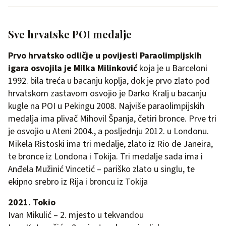
Sve hrvatske POI medalje
Prvo hrvatsko odličje u povijesti Paraolimpijskih
igara osvojila je Milka Milinković
koja je u Barceloni
1992. bila treća u bacanju koplja, dok je prvo zlato pod
hrvatskom zastavom osvojio je Darko Kralj u bacanju
kugle na POI u Pekingu 2008. Najviše paraolimpijskih
medalja ima plivač Mihovil Španja, četiri bronce. Prve tri
je osvojio u Ateni 2004., a posljednju 2012. u Londonu.
Mikela Ristoski ima tri medalje, zlato iz Rio de Janeira,
te bronce iz Londona i Tokija. Tri medalje sada ima i
Anđela Mužinić Vincetić – pariško zlato u singlu, te
ekipno srebro iz Rija i broncu iz Tokija
2021. Tokio
Ivan Mikulić – 2. mjesto u tekvandou