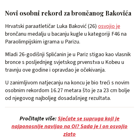
Novi osobni rekord za brončanog Bakovića
Hrvatski paraatletičar Luka Baković (26)
osvojio je
brončanu medalju u bacanju kugle u kategoriji F46 na
Paraolimpijskim igrama u Parizu.
Mladi 26-godišnji Splićanin je u Pariz stigao kao vlasnik
bronce s posljednjeg svjetskog prvenstva u Kobeu u
travnju ove godine i opravdao je očekivanja.
U zanimljivom natjecanju na koncu je bio treći s novim
osobnim rekordom 16.27 metara što je za 23 cm bolje
od njegovog najboljeg dosadašnjeg rezultata.
Pročitajte više:
Sjećate se supruga koji je
najponosnije navijao na OI? Sada je i on osvojio
zlato