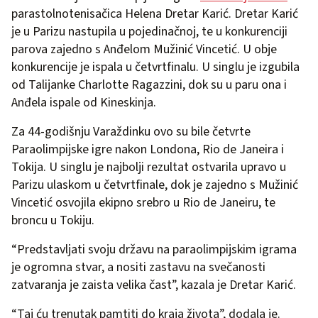
parastolnotenisačica Helena Dretar Karić. Dretar Karić
je u Parizu nastupila u pojedinačnoj, te u konkurenciji
parova zajedno s Anđelom Mužinić Vincetić. U obje
konkurencije je ispala u četvrtfinalu. U singlu je izgubila
od Talijanke Charlotte Ragazzini, dok su u paru ona i
Anđela ispale od Kineskinja.
Za 44-godišnju Varaždinku ovo su bile četvrte
Paraolimpijske igre nakon Londona, Rio de Janeira i
Tokija. U singlu je najbolji rezultat ostvarila upravo u
Parizu ulaskom u četvrtfinale, dok je zajedno s Mužinić
Vincetić osvojila ekipno srebro u Rio de Janeiru, te
broncu u Tokiju.
“Predstavljati svoju državu na paraolimpijskim igrama
je ogromna stvar, a nositi zastavu na svečanosti
zatvaranja je zaista velika čast”, kazala je Dretar Karić.
“Taj ću trenutak pamtiti do kraja života”, dodala je.