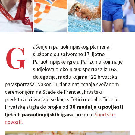
G
ašenjem paraolimpijskog plamena i
službeno su zatvorene 17. ljetne
Paraolimpijske igre u Parizu na kojima je
sudjelovalo oko 4.400 sportaša iz 168
delegacija, među kojima i 22 hrvatska
parasportaša. Nakon 11 dana natjecanja svečanom
ceremonijom na Stade de Franceu, hrvatski
predstavnici vraćaju se kući s četiri medalje čime je
Hrvatska stigla do brojke od
30 medalja u povijesti
ljetnih paraolimpijskih igara
, prenose
Sportske
novosti.