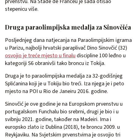
prvenstvu. Na Stade de Franceu je sada otišao
stepenicu više.
Druga paraolimpijska medalja za Sinovčića
Posljednjeg dana natjecanja na Paraolimpijskim igrama
u Parizu, najbolji hrvatski paraplivač Dino Sinovčić (32)
osvojio je treće mjesto u finalu
discipline 100 leđno u
kategoriji S6 obranivši tako broncu iz Tokija.
Druga je to paraolimpijska medalja za 32-godišnjeg
Splićanina koji je u Tokiju bio treći. Iza njega je i peto
mjesto na POI u Rio de Janeiru 2016. godine.
Sinovčić je ove godine je na Europskom prvenstvu u
portugalskom Funchalu bio srebrni, drugi je bio i u
svibnju 2021. godine, također na Madeiri. Ima i
europsko zlato iz Dublina (2018), te broncu 2009. u
Reykjaviku. Na Svjetskim prvenstvima je osvojio tri