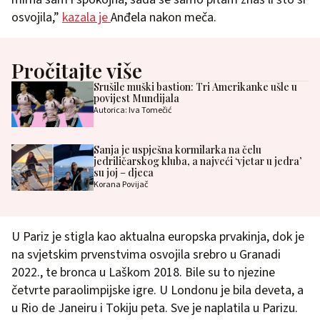
osvojila,”
kazala je
Anđela nakon meča.
Pročitajte više
Srušile muški bastion: Tri Amerikanke ušle u
povijest Mundijala
Autorica: Iva Tomečić
Sanja je uspješna kormilarka na čelu
jedriličarskog kluba, a najveći ‘vjetar u jedra’
su joj – djeca
Korana Povijač
U Pariz je stigla kao aktualna europska prvakinja, dok je
na svjetskim prvenstvima osvojila srebro u Granadi
2022., te bronca u Laškom 2018. Bile su to njezine
četvrte paraolimpijske igre. U Londonu je bila deveta, a
u Rio de Janeiru i Tokiju peta. Sve je naplatila u Parizu.