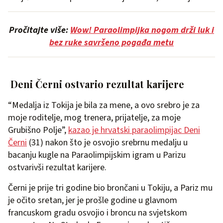
Pročitajte više:
Wow! Paraolimpijka nogom drži luk i
bez ruke savršeno pogađa metu
Deni Černi ostvario rezultat karijere
“Medalja iz Tokija je bila za mene, a ovo srebro je za
moje roditelje, mog trenera, prijatelje, za moje
Grubišno Polje”,
kazao je hrvatski paraolimpijac Deni
Černi
(31) nakon što je osvojio srebrnu medalju u
bacanju kugle na Paraolimpijskim igram u Parizu
ostvarivši rezultat karijere.
Černi je prije tri godine bio brončani u Tokiju, a Pariz mu
je očito sretan, jer je prošle godine u glavnom
francuskom gradu osvojio i broncu na svjetskom