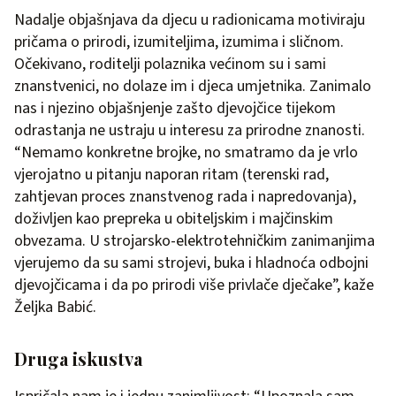
Nadalje objašnjava da djecu u radionicama motiviraju
pričama o prirodi, izumiteljima, izumima i sličnom.
Očekivano, roditelji polaznika većinom su i sami
znanstvenici, no dolaze im i djeca umjetnika. Zanimalo
nas i njezino objašnjenje zašto djevojčice tijekom
odrastanja ne ustraju u interesu za prirodne znanosti.
“Nemamo konkretne brojke, no smatramo da je vrlo
vjerojatno u pitanju naporan ritam (terenski rad,
zahtjevan proces znanstvenog rada i napredovanja),
doživljen kao prepreka u obiteljskim i majčinskim
obvezama. U strojarsko-elektrotehničkim zanimanjima
vjerujemo da su sami strojevi, buka i hladnoća odbojni
djevojčicama i da po prirodi više privlače dječake”, kaže
Željka Babić.
Druga iskustva