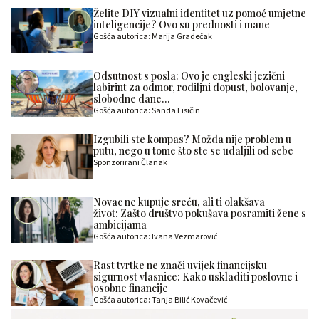
Želite DIY vizualni identitet uz pomoć umjetne
inteligencije? Ovo su prednosti i mane
Gošća autorica: Marija Gradečak
Odsutnost s posla: Ovo je engleski jezični
labirint za odmor, rodiljni dopust, bolovanje,
slobodne dane…
Gošća autorica: Sanda Lisičin
Izgubili ste kompas? Možda nije problem u
putu, nego u tome što ste se udaljili od sebe
Sponzorirani Članak
Novac ne kupuje sreću, ali ti olakšava
život: Zašto društvo pokušava posramiti žene s
ambicijama
Gošća autorica: Ivana Vezmarović
Rast tvrtke ne znači uvijek financijsku
sigurnost vlasnice: Kako uskladiti poslovne i
osobne financije
Gošća autorica: Tanja Bilić Kovačević