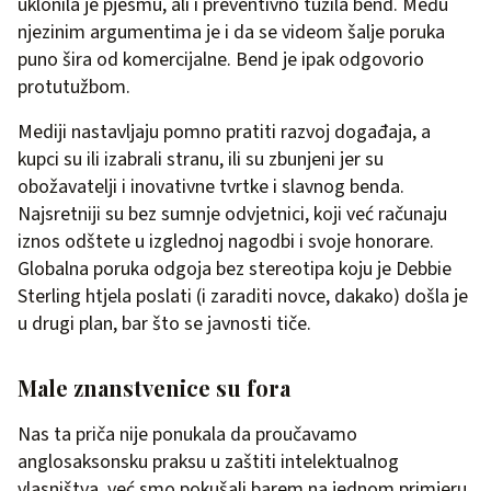
uklonila je pjesmu, ali i preventivno tužila bend. Među
njezinim argumentima je i da se videom šalje poruka
puno šira od komercijalne. Bend je ipak odgovorio
protutužbom.
Mediji nastavljaju pomno pratiti razvoj događaja, a
kupci su ili izabrali stranu, ili su zbunjeni jer su
obožavatelji i inovativne tvrtke i slavnog benda.
Najsretniji su bez sumnje odvjetnici, koji već računaju
iznos odštete u izglednoj nagodbi i svoje honorare.
Globalna poruka odgoja bez stereotipa koju je Debbie
Sterling htjela poslati (i zaraditi novce, dakako) došla je
u drugi plan, bar što se javnosti tiče.
Male znanstvenice su fora
Nas ta priča nije ponukala da proučavamo
anglosaksonsku praksu u zaštiti intelektualnog
vlasništva, već smo pokušali barem na jednom primjeru