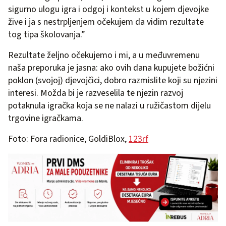
sigurno ulogu igra i odgoj i kontekst u kojem djevojke
žive i ja s nestrpljenjem očekujem da vidim rezultate
tog tipa školovanja.”
Rezultate željno očekujemo i mi, a u međuvremenu
naša preporuka je jasna: ako ovih dana kupujete božićni
poklon (svojoj) djevojčici, dobro razmislite koji su njezini
interesi. Možda bi je razveselila te njezin razvoj
potaknula igračka koja se ne nalazi u ružičastom dijelu
trgovine igračkama.
Foto: Fora radionice, GoldiBlox,
123rf