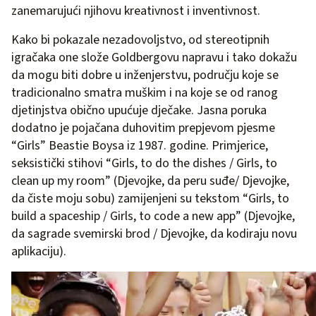
zanemarujući njihovu kreativnost i inventivnost.
Kako bi pokazale nezadovoljstvo, od stereotipnih
igračaka one slože Goldbergovu napravu i tako dokažu
da mogu biti dobre u inženjerstvu, području koje se
tradicionalno smatra muškim i na koje se od ranog
djetinjstva obično upućuje dječake. Jasna poruka
dodatno je pojačana duhovitim prepjevom pjesme
“Girls” Beastie Boysa iz 1987. godine. Primjerice,
seksistički stihovi “Girls, to do the dishes / Girls, to
clean up my room” (Djevojke, da peru suđe/ Djevojke,
da čiste moju sobu) zamijenjeni su tekstom “Girls, to
build a spaceship / Girls, to code a new app” (Djevojke,
da sagrade svemirski brod / Djevojke, da kodiraju novu
aplikaciju).