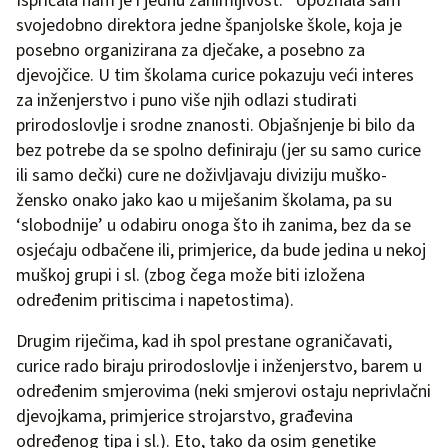
Ispričala nam je i jednu zanimljivost: “Upoznala sam
svojedobno direktora jedne španjolske škole, koja je
posebno organizirana za dječake, a posebno za
djevojčice. U tim školama curice pokazuju veći interes
za inženjerstvo i puno više njih odlazi studirati
prirodoslovlje i srodne znanosti. Objašnjenje bi bilo da
bez potrebe da se spolno definiraju (jer su samo curice
ili samo dečki) cure ne doživljavaju diviziju muško-
žensko onako jako kao u miješanim školama, pa su
‘slobodnije’ u odabiru onoga što ih zanima, bez da se
osjećaju odbačene ili, primjerice, da bude jedina u nekoj
muškoj grupi i sl. (zbog čega može biti izložena
određenim pritiscima i napetostima).
Drugim riječima, kad ih spol prestane ograničavati,
curice rado biraju prirodoslovlje i inženjerstvo, barem u
određenim smjerovima (neki smjerovi ostaju neprivlačni
djevojkama, primjerice strojarstvo, građevina
određenog tipa i sl.). Eto, tako da osim genetike