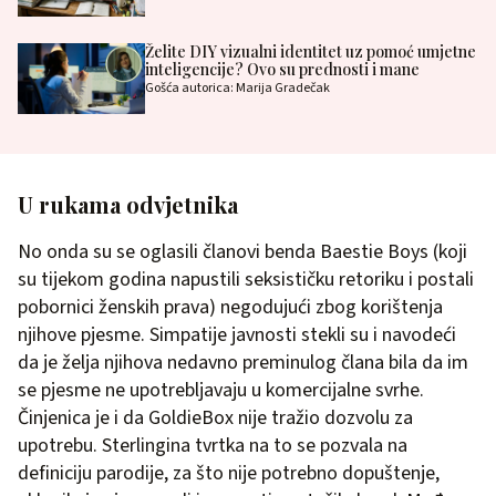
Želite DIY vizualni identitet uz pomoć umjetne
inteligencije? Ovo su prednosti i mane
Gošća autorica: Marija Gradečak
U rukama odvjetnika
No onda su se oglasili članovi benda Baestie Boys (koji
su tijekom godina napustili seksističku retoriku i postali
pobornici ženskih prava) negodujući zbog korištenja
njihove pjesme. Simpatije javnosti stekli su i navodeći
da je želja njihova nedavno preminulog člana bila da im
se pjesme ne upotrebljavaju u komercijalne svrhe.
Činjenica je i da GoldieBox nije tražio dozvolu za
upotrebu. Sterlingina tvrtka na to se pozvala na
definiciju parodije, za što nije potrebno dopuštenje,