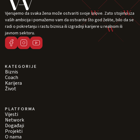
Vjerujemo da svaka žena može ostvariti svoje snove. Zato stojimo iza
vaših ambicija i pomažemo vam da ostvarite što god želite, bilo da se
radi o pokretanju i rastu biznisa ili izgradnji karijere u realnom ili
javnom sektoru.
KATEGORIJE
Biznis
Coach
Karijera
Život
PLATFORMA
Vijesti
Network
Događaji
Projekti
O nama