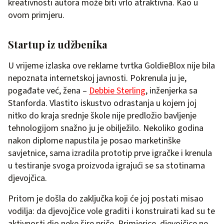
kreativnosti autora može biti vrlo atraktivna. Kao u
ovom primjeru.
Startup iz udžbenika
U vrijeme izlaska ove reklame tvrtka GoldieBlox nije bila
nepoznata internetskoj javnosti. Pokrenula ju je,
pogađate već, žena –
Debbie Sterling
, inženjerka sa
Stanforda. Vlastito iskustvo odrastanja u kojem joj
nitko do kraja srednje škole nije predložio bavljenje
tehnologijom snažno ju je obilježilo. Nekoliko godina
nakon diplome napustila je posao marketinške
savjetnice, sama izradila prototip prve igračke i krenula
u testiranje svoga proizvoda igrajući se sa stotinama
djevojčica.
Pritom je došla do zaključka koji će joj postati misao
vodilja: da djevojčice vole graditi i konstruirati kad su te
aktivnosti dio neke šire priče. Primjerice, djevojčice ne