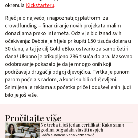
okrenula
Kickstarteru
.
Riječ je o najvećoj i najpoznatijoj platformi za
crowdfunding – financiranje novih projekata malim
donacijama preko Interneta. Odziv je bio iznad svih
očekivanja: Debbie je htjela prikupiti 150 tisuća dolara u
30 dana, a taj je cilj GoldieBlox ostvario za samo četiri
dana! Ukupno je prikupljeno 286 tisuća dolara. Masovno
odobravanje pokazalo je da je mnogo onih koji
podržavaju drugačiji odgoj djevojčica. Tvrtka je punom
parom počela s radom, a kupci su bili oduševljeni.
Snimljena je reklama s početka priče i oduševljenih ljudi
bilo je još više.
Pročitajte više
Ne treba ti još jedan certifikat: Kako sam 5
godina odgađala vlastiti uspjeh
Gošća autorica: Ivana Vezmarović