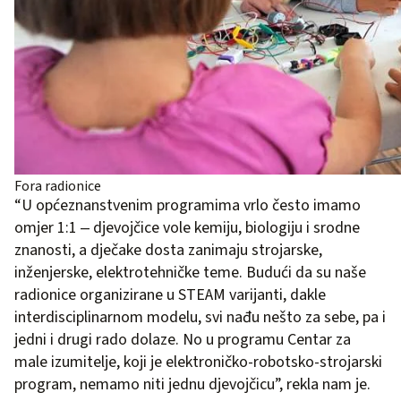
Fora radionice
“U općeznanstvenim programima vrlo često imamo
omjer 1:1 ‒ djevojčice vole kemiju, biologiju i srodne
znanosti, a dječake dosta zanimaju strojarske,
inženjerske, elektrotehničke teme. Budući da su naše
radionice organizirane u STEAM varijanti, dakle
interdisciplinarnom modelu, svi nađu nešto za sebe, pa i
jedni i drugi rado dolaze. No u programu Centar za
male izumitelje, koji je elektroničko-robotsko-strojarski
program, nemamo niti jednu djevojčicu”, rekla nam je.