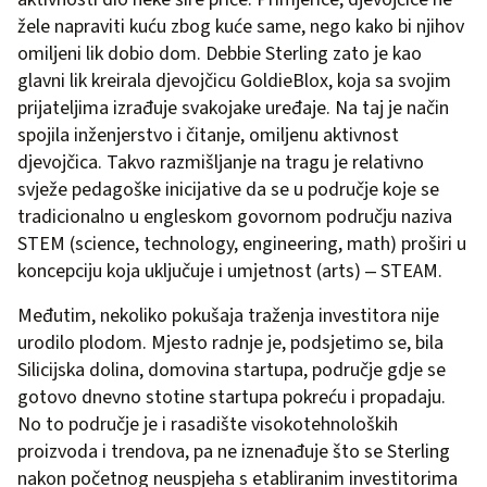
žele napraviti kuću zbog kuće same, nego kako bi njihov
omiljeni lik dobio dom. Debbie Sterling zato je kao
glavni lik kreirala djevojčicu GoldieBlox, koja sa svojim
prijateljima izrađuje svakojake uređaje. Na taj je način
spojila inženjerstvo i čitanje, omiljenu aktivnost
djevojčica. Takvo razmišljanje na tragu je relativno
svježe pedagoške inicijative da se u područje koje se
tradicionalno u engleskom govornom području naziva
STEM (science, technology, engineering, math) proširi u
koncepciju koja uključuje i umjetnost (arts) ‒ STEAM.
Međutim, nekoliko pokušaja traženja investitora nije
urodilo plodom. Mjesto radnje je, podsjetimo se, bila
Silicijska dolina, domovina startupa, područje gdje se
gotovo dnevno stotine startupa pokreću i propadaju.
No to područje je i rasadište visokotehnoloških
proizvoda i trendova, pa ne iznenađuje što se Sterling
nakon početnog neuspjeha s etabliranim investitorima