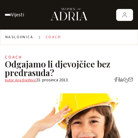
Vijesti
NASLOVNICA
COACH
COACH
Odgajamo li djevojčice bez
predrasuda?
21. prosinca 2013.
Autor: Ana Đorđević