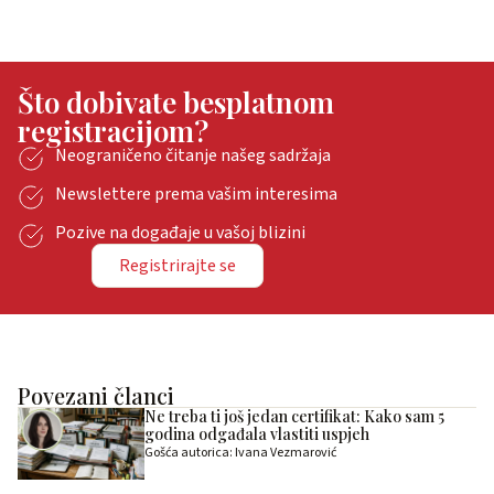
Što dobivate besplatnom
registracijom?
Neograničeno čitanje našeg sadržaja
Newslettere prema vašim interesima
Pozive na događaje u vašoj blizini
Registrirajte se
Povezani članci
Ne treba ti još jedan certifikat: Kako sam 5
godina odgađala vlastiti uspjeh
Gošća autorica: Ivana Vezmarović