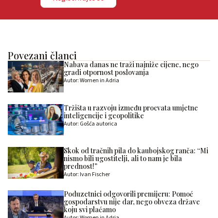
Povezani članci
Nabava danas ne traži najniže cijene, nego
gradi otpornost poslovanja
Autor: Women in Adria
Tržišta u razvoju između procvata umjetne
inteligencije i geopolitike
Autor: Gošća autorica
Skok od tračnih pila do kaubojskog ranča: “Mi
nismo bili ugostitelji, ali to nam je bila
prednost!”
Autor: Ivan Fischer
Poduzetnici odgovorili premijeru: Pomoć
gospodarstvu nije dar, nego obveza države
koju svi plaćamo
Autor: Women in Adria