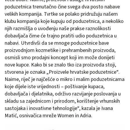
poduzetnica trenutačno čine svega dva posto nabave
velikih kompanija. Tvrtke se polako pridružuju našem
klubu kompanija koje kupuju od poduzetnica, a nekoliko
njih razmišlja o uvođenju naše prakse raznolikosti
dobavljača čime će trajno pratiti udio poduzetnica u
nabavi. Utvrdivši da se mnoge poduzetnice bave
proizvodnjom kozmetike i prehrambenih proizvoda,
osmisli smo prodajni koncept koji im može donijeti
nove kupce. Kako bi se znalo tko iza proizvoda stoji,
stvorena je oznaka „Proizvele hrvatske poduzetnice“.
Naime, riječ je najčešće o mikro i malim poduzetnicama
koje dijele iste vrijednosti – poštivanje kupaca,
dobavljača i djelatnika, održivo razvijanje poslovanja u
skladu sa zajednicom i prirodom, korištenje vrhunskih
sastojaka i inovativne tehnologije“, kazala je Ivana
Matić, osnivačica mreže Women in Adria.