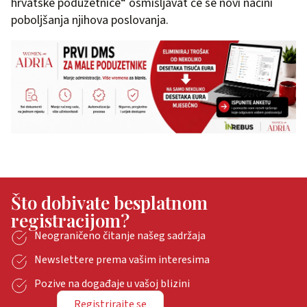
hrvatske poduzetnice“ osmišljavat će se novi načini
poboljšanja njihova poslovanja.
Što dobivate besplatnom
registracijom?
Neograničeno čitanje našeg sadržaja
Newslettere prema vašim interesima
Pozive na događaje u vašoj blizini
Registrirajte se