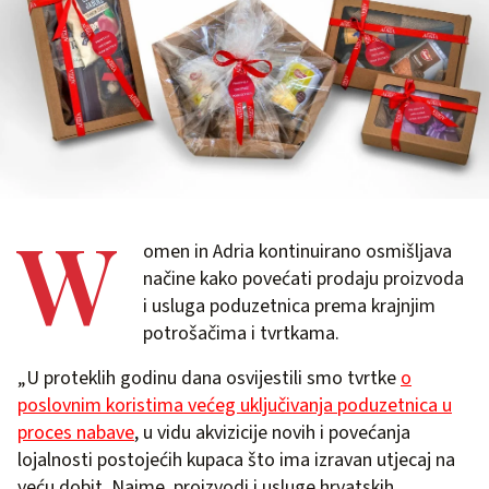
W
omen in Adria kontinuirano osmišljava
načine kako povećati prodaju proizvoda
i usluga poduzetnica prema krajnjim
potrošačima i tvrtkama.
„U proteklih godinu dana osvijestili smo tvrtke
o
poslovnim koristima većeg uključivanja poduzetnica u
proces nabave
, u vidu akvizicije novih i povećanja
lojalnosti postojećih kupaca što ima izravan utjecaj na
veću dobit. Naime, proizvodi i usluge hrvatskih