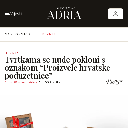
Vijesti
NASLOVNICA
BIZNIS
BIZNIS
Tvrtkama se nude pokloni s
oznakom “Proizvele hrvatske
poduzetnice”
19. lipnja 2017.
Autor: Women in Adria