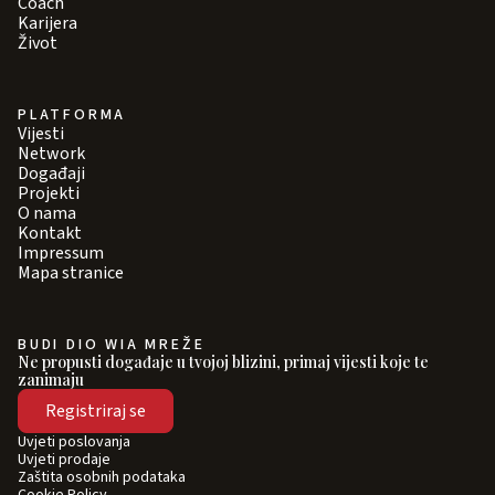
Coach
Karijera
Život
PLATFORMA
Vijesti
Network
Događaji
Projekti
O nama
Kontakt
Impressum
Mapa stranice
BUDI DIO WIA MREŽE
Ne propusti događaje u tvojoj blizini, primaj vijesti koje te
zanimaju
Registriraj se
Uvjeti poslovanja
Uvjeti prodaje
Zaštita osobnih podataka
Cookie Policy