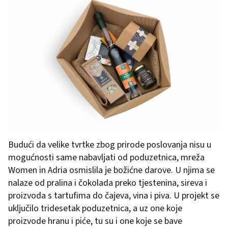
Budući da velike tvrtke zbog prirode poslovanja nisu u
mogućnosti same nabavljati od poduzetnica, mreža
Women in Adria osmislila je božićne darove. U njima se
nalaze od pralina i čokolada preko tjestenina, sireva i
proizvoda s tartufima do čajeva, vina i piva. U projekt se
uključilo tridesetak poduzetnica, a uz one koje
proizvode hranu i piće, tu su i one koje se bave