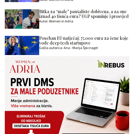
Bitka za “male” paušaliste dobivena, a za one
iznad 40 tisuća eura? UGP spominje i prosvjed
Autor: Women in Adria
Poseban EU natječaj: 75.000 eura za žene koje
vode deep tech startupove
Gošća autorica: Ana - Marija Špicnagel