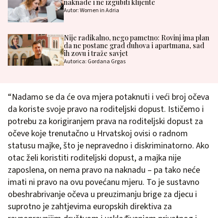
naknade i ne izgubiti klijente
Autor: Women in Adria
Nije radikalno, nego pametno: Rovinj ima plan
da ne postane grad duhova i apartmana, sad
ih zovu i traže savjet
Autorica: Gordana Grgas
“Nadamo se da će ova mjera potaknuti i veći broj očeva
da koriste svoje pravo na roditeljski dopust. Ističemo i
potrebu za korigiranjem prava na roditeljski dopust za
očeve koje trenutačno u Hrvatskoj ovisi o radnom
statusu majke, što je nepravedno i diskriminatorno. Ako
otac želi koristiti roditeljski dopust, a majka nije
zaposlena, on nema pravo na naknadu – pa tako neće
imati ni pravo na ovu povećanu mjeru. To je sustavno
obeshrabrivanje očeva u preuzimanju brige za djecu i
suprotno je zahtjevima europskih direktiva za