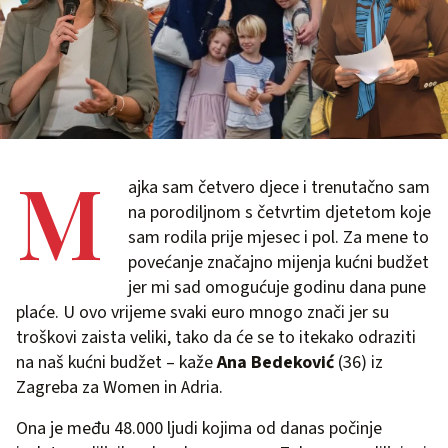
M
ajka sam četvero djece i trenutačno sam
na porodiljnom s četvrtim djetetom koje
sam rodila prije mjesec i pol. Za mene to
povećanje značajno mijenja kućni budžet
jer mi sad omogućuje godinu dana pune
plaće. U ovo vrijeme svaki euro mnogo znači jer su
troškovi zaista veliki, tako da će se to itekako odraziti
na naš kućni budžet – kaže
Ana Bedeković
(36) iz
Zagreba za Women in Adria.
Ona je među 48.000 ljudi kojima od danas počinje