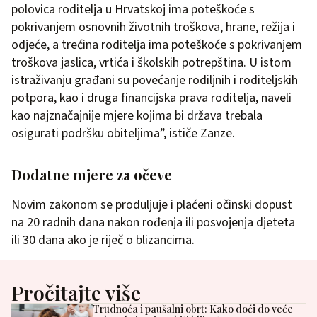
polovica roditelja u Hrvatskoj ima poteškoće s
pokrivanjem osnovnih životnih troškova, hrane, režija i
odjeće, a trećina roditelja ima poteškoće s pokrivanjem
troškova jaslica, vrtića i školskih potrepština. U istom
istraživanju građani su povećanje rodiljnih i roditeljskih
potpora, kao i druga financijska prava roditelja, naveli
kao najznačajnije mjere kojima bi država trebala
osigurati podršku obiteljima”, ističe Zanze.
Dodatne mjere za očeve
Novim zakonom se produljuje i plaćeni očinski dopust
na 20 radnih dana nakon rođenja ili posvojenja djeteta
ili 30 dana ako je riječ o blizancima.
Pročitajte više
Trudnoća i paušalni obrt: Kako doći do veće