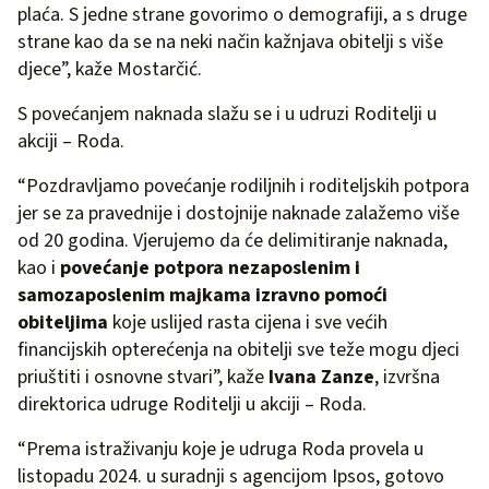
plaća. S jedne strane govorimo o demografiji, a s druge
strane kao da se na neki način kažnjava obitelji s više
djece”, kaže Mostarčić.
S povećanjem naknada slažu se i u udruzi Roditelji u
akciji – Roda.
“Pozdravljamo povećanje rodiljnih i roditeljskih potpora
jer se za pravednije i dostojnije naknade zalažemo više
od 20 godina. Vjerujemo da će delimitiranje naknada,
kao i
povećanje potpora nezaposlenim i
samozaposlenim majkama izravno pomoći
obiteljima
koje uslijed rasta cijena i sve većih
financijskih opterećenja na obitelji sve teže mogu djeci
priuštiti i osnovne stvari”, kaže
Ivana Zanze
, izvršna
direktorica udruge Roditelji u akciji – Roda.
“Prema istraživanju koje je udruga Roda provela u
listopadu 2024. u suradnji s agencijom Ipsos, gotovo