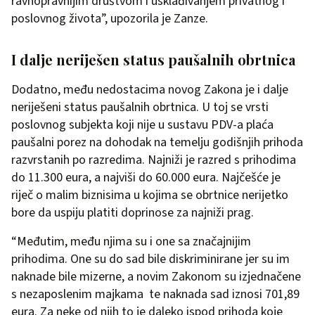
ravnopravnijim društvom i usklađivanjem privatnog i
poslovnog života”, upozorila je Zanze.
I dalje neriješen status paušalnih obrtnica
Dodatno, među nedostacima novog Zakona je i dalje
neriješeni status paušalnih obrtnica. U toj se vrsti
poslovnog subjekta koji nije u sustavu PDV-a plaća
paušalni porez na dohodak na temelju godišnjih prihoda
razvrstanih po razredima. Najniži je razred s prihodima
do 11.300 eura, a najviši do 60.000 eura. Najčešće je
riječ o malim biznisima u kojima se obrtnice nerijetko
bore da uspiju platiti doprinose za najniži prag.
“Međutim, među njima su i one sa značajnijim
prihodima. One su do sad bile diskriminirane jer su im
naknade bile mizerne, a novim Zakonom su izjednačene
s nezaposlenim majkama te naknada sad iznosi 701,89
eura. Za neke od njih to je daleko ispod prihoda koje