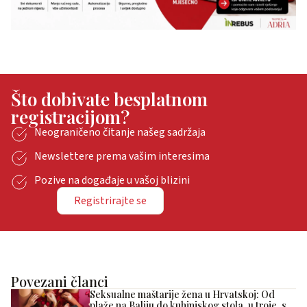
Što dobivate besplatnom
registracijom?
Neograničeno čitanje našeg sadržaja
Newslettere prema vašim interesima
Pozive na događaje u vašoj blizini
Registrirajte se
Povezani članci
Seksualne maštarije žena u Hrvatskoj: Od
plaže na Baliju do kuhinjskog stola, u troje, s