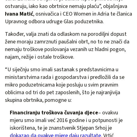
ostvaruju, iako kao obrtnice nemaju plaću”, objašnjava
Ivana Matić
, osnivačica i CEO Women in Adria te članica
Upravnog odbora udruge Glas poduzetnika.
Također, valja znati da odlaskom na porodiljni dopust
žene moraju zamrznuti paušalni obrt, no to ne znači da
nemaju troškove poslovanja vezanih uz hladni pogon,
najam, režije i ostale troškove.
“U siječnju smo imali sastanak s predstavnicima u
ministarstvima rada i gospodarstva i predložili da se
mikro poduzetnicama koje posluju u svim pravnim
oblicima od tri do pet zaposlenih, što je najranjivija
skupina obrtnika, pomogne u:
Financiranju troškova čuvanja djece
– ovakvu
mjeru smo imali već 2016 godine i u potpunosti je
iskorištena, te je znanstvenik Stjepan Srhoj je
dokazao da ovakve mjere daju razultate
. Vrtić