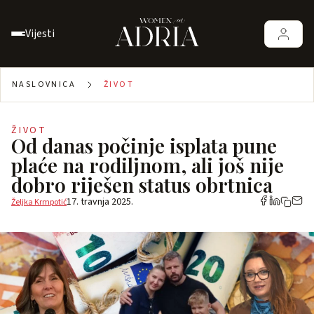
Vijesti
NASLOVNICA
ŽIVOT
ŽIVOT
Od danas počinje isplata pune
plaće na rodiljnom, ali još nije
dobro riješen status obrtnica
17. travnja 2025.
Željka Krmpotić