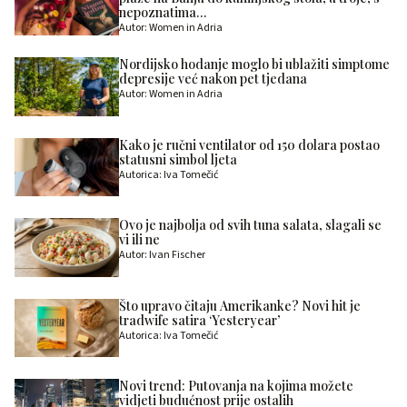
nepoznatima…
Autor: Women in Adria
Nordijsko hodanje moglo bi ublažiti simptome
depresije već nakon pet tjedana
Autor: Women in Adria
Kako je ručni ventilator od 150 dolara postao
statusni simbol ljeta
Autorica: Iva Tomečić
Ovo je najbolja od svih tuna salata, slagali se
vi ili ne
Autor: Ivan Fischer
Što upravo čitaju Amerikanke? Novi hit je
tradwife satira ‘Yesteryear’
Autorica: Iva Tomečić
Novi trend: Putovanja na kojima možete
vidjeti budućnost prije ostalih