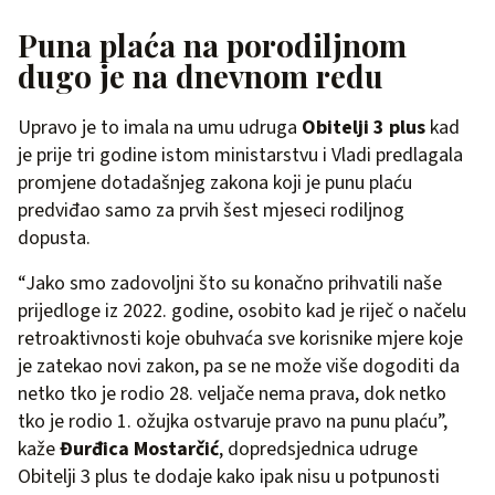
Puna plaća na porodiljnom
dugo je na dnevnom redu
Upravo je to imala na umu udruga
Obitelji 3 plus
kad
je prije tri godine istom ministarstvu i Vladi predlagala
promjene dotadašnjeg zakona koji je punu plaću
predviđao samo za prvih šest mjeseci rodiljnog
dopusta.
“Jako smo zadovoljni što su konačno prihvatili naše
prijedloge iz 2022. godine, osobito kad je riječ o načelu
retroaktivnosti koje obuhvaća sve korisnike mjere koje
je zatekao novi zakon, pa se ne može više dogoditi da
netko tko je rodio 28. veljače nema prava, dok netko
tko je rodio 1. ožujka ostvaruje pravo na punu plaću”,
kaže
Đurđica Mostarčić
, dopredsjednica udruge
Obitelji 3 plus te dodaje kako ipak nisu u potpunosti