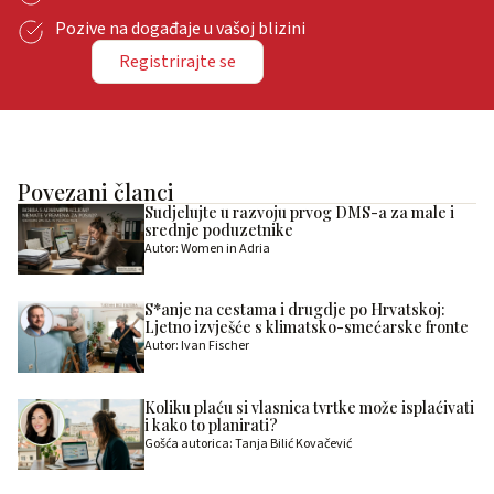
Pozive na događaje u vašoj blizini
Registrirajte se
Povezani članci
Sudjelujte u razvoju prvog DMS-a za male i
srednje poduzetnike
Autor: Women in Adria
S*anje na cestama i drugdje po Hrvatskoj:
Ljetno izvješće s klimatsko-smećarske fronte
Autor: Ivan Fischer
Koliku plaću si vlasnica tvrtke može isplaćivati
i kako to planirati?
Gošća autorica: Tanja Bilić Kovačević