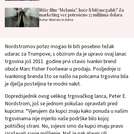
Stiže film “Melania”, hoće li biti megahit? Za
marketing već potrošeno 35 milijuna dolara
Autor: Women in Adria
Nordstromov potez mogao bi biti posebno težak
udarac za Trumpove, s obzirom da je upravo ovaj lanac
trgovina još 2011. godine prvi stavio Ivankin brend
obuće Marc Fisher Footwear u prodaju. Posljednje iz
Ivankinog brenda što se našlo na policama trgovina bila
je dječja posteljina te modni nakit.
Dopredsjednik ovog velikog trgovačkog lanca, Peter E.
Nordstrom, još se jednom pokušao opravdati pred
kupcima: “Vjerujem da kupci znaju kako ponuda u našim
trgovinama nije mjerilo naše podrške bilo kojoj
političkoj strani. No, svjesni smo da kupci imaju pravo
izražavati svoje mišljenje. Naš je pak glavni cilj,