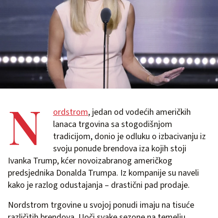
N
ordstrom
, jedan od vodećih američkih
lanaca trgovina sa stogodišnjom
tradicijom, donio je odluku o izbacivanju iz
svoju ponude brendova iza kojih stoji
Ivanka Trump, kćer novoizabranog američkog
predsjednika Donalda Trumpa. Iz kompanije su naveli
kako je razlog odustajanja – drastični pad prodaje.
Nordstrom trgovine u svojoj ponudi imaju na tisuće
različitih brendova. Uoči svake sezone na temelju