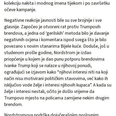
kolekciju nakita i modnog imena tijekom i po završetku
očeve kampanje.
Negativne reakcije javnosti bile su sve brojnije i sve
glasnije. Započeo je otvoreni rat protiv Trumpovih
brendova, a jedna od ‘gerilskih’ metoda bilo je davanje
negativnih ocjena i komentara ispod svega što je bilo
povezano s novim stanarima Bijele kuće. Doduše, još u
studenom prošle godine, Nordstrom je izdao
priopćenje u kojem je dao punu potporu brendovima
Ivanke Trump koji se nalaze u njihovoj ponudi,
ograđujući se izjavom kako “njihovi interesi niti na koji
način nisu motivirani političkim stavovima, već kako ih
isključivo vode želje i interesi njihovih kupaca”. A kada su
želje i interesi nestali, očito je došlo vrijeme da
Trumpovo mjesto na policama zamijene nekim drugim
brendom.
Nordstromova podrška dojučerašnjim poslovnim