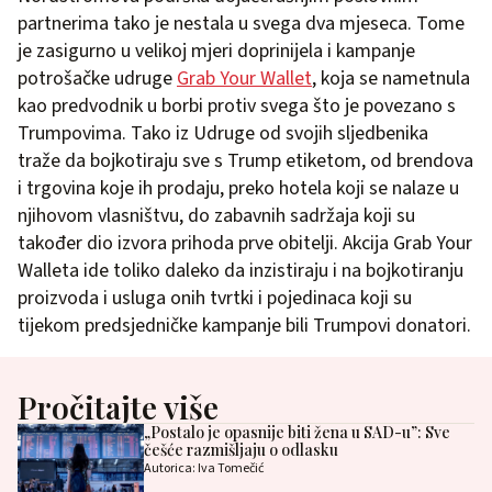
partnerima tako je nestala u svega dva mjeseca. Tome
je zasigurno u velikoj mjeri doprinijela i kampanje
potrošačke udruge
Grab Your Wallet
, koja se nametnula
kao predvodnik u borbi protiv svega što je povezano s
Trumpovima. Tako iz Udruge od svojih sljedbenika
traže da bojkotiraju sve s Trump etiketom, od brendova
i trgovina koje ih prodaju, preko hotela koji se nalaze u
njihovom vlasništvu, do zabavnih sadržaja koji su
također dio izvora prihoda prve obitelji. Akcija Grab Your
Walleta ide toliko daleko da inzistiraju i na bojkotiranju
proizvoda i usluga onih tvrtki i pojedinaca koji su
tijekom predsjedničke kampanje bili Trumpovi donatori.
Pročitajte više
„Postalo je opasnije biti žena u SAD-u”: Sve
češće razmišljaju o odlasku
Autorica: Iva Tomečić