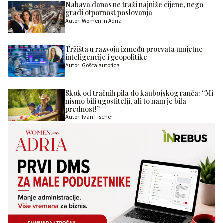
Nabava danas ne traži najniže cijene, nego
gradi otpornost poslovanja
Autor: Women in Adria
Tržišta u razvoju između procvata umjetne
inteligencije i geopolitike
Autor: Gošća autorica
Skok od tračnih pila do kaubojskog ranča: “Mi
nismo bili ugostitelji, ali to nam je bila
prednost!”
Autor: Ivan Fischer