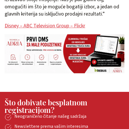
omogućiti im što je moguće bogatiji izbor, a jedan od
glavnih kriterija su isključivo prodajni rezultati.”
Disney – ABC Television Group – Flickr
Što dobivate besplatnom
registracijom?
Neograničeno čitanje našeg sadržaja
Newslettere prema vašim interesima