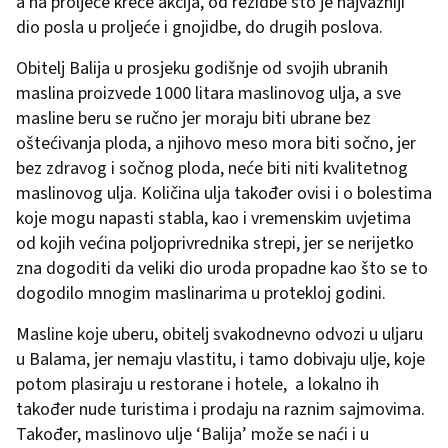
a na proljeće kreće akcija, od rezidbe sto je najvažniji
dio posla u proljeće i gnojidbe, do drugih poslova.
Obitelj Balija u prosjeku godišnje od svojih ubranih
maslina proizvede 1000 litara maslinovog ulja, a sve
masline beru se ručno jer moraju biti ubrane bez
oštećivanja ploda, a njihovo meso mora biti sočno, jer
bez zdravog i sočnog ploda, neće biti niti kvalitetnog
maslinovog ulja. Količina ulja također ovisi i o bolestima
koje mogu napasti stabla, kao i vremenskim uvjetima
od kojih većina poljoprivrednika strepi, jer se nerijetko
zna dogoditi da veliki dio uroda propadne kao što se to
dogodilo mnogim maslinarima u protekloj godini.
Masline koje uberu, obitelj svakodnevno odvozi u uljaru
u Balama, jer nemaju vlastitu, i tamo dobivaju ulje, koje
potom plasiraju u restorane i hotele, a lokalno ih
također nude turistima i prodaju na raznim sajmovima.
Također, maslinovo ulje ‘Balija’ može se naći i u