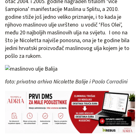
otac 2004. i 2005. godine nagrađen titulom ‘vice
šampiona’ manifestacije Maslina u Splitu, a 2010.
godine stiže još jedno veliko priznanje, i to kada je
njihovo maslinovo ulje uvršteno u vodič ‘Flos Olei’,
među 20 najboljih maslinovih ulja na svijetu. I ono na
što je Nicoletta najviše ponosna, ona je te godine bila
jedini hrvatski proizvođač maslinovog ulja kojem je to
pošlo za rukom.
foto: privatna arhiva Nicolette Balije i
Paolo Corradini