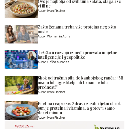
Ovo je najbolja od svih tuna salata, slagali se
vi ili ne
Autor: Ivan Fischer
Zašto ženama treba više proteina nego što
misle
Autor: Women in Adria
Tržišta u razvoju između procvata umjetne
inteligencije i geopolitike
Autor: Gošća autorica
Skok od tračnih pila do kaubojskog ranča: “Mi
nismo bili ugostitelji, ali to nam je bila
prednost!”
Autor: Ivan Fischer
Piletina i caprese: Zdrav i zasitni ljetni obrok
pun je proteina i vitamina, a gotov u samo
deset minuta
Autor: Ivan Fischer