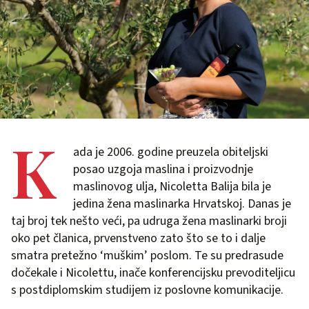
K
ada je 2006. godine preuzela obiteljski
posao uzgoja maslina i proizvodnje
maslinovog ulja, Nicoletta Balija bila je
jedina žena maslinarka Hrvatskoj. Danas je
taj broj tek nešto veći, pa udruga žena maslinarki broji
oko pet članica, prvenstveno zato što se to i dalje
smatra pretežno ‘muškim’ poslom. Te su predrasude
dočekale i Nicolettu, inače konferencijsku prevoditeljicu
s postdiplomskim studijem iz poslovne komunikacije.