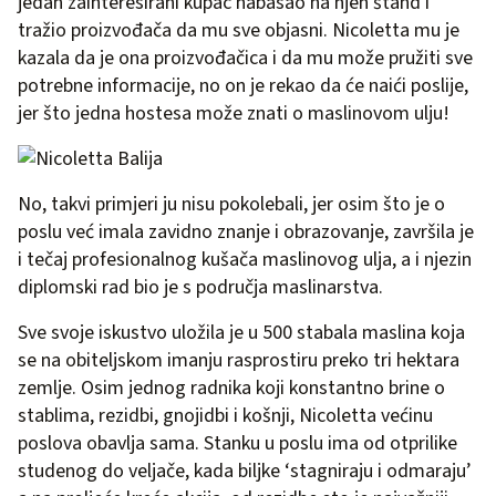
jedan zainteresirani kupac nabasao na njen štand i
tražio proizvođača da mu sve objasni. Nicoletta mu je
kazala da je ona proizvođačica i da mu može pružiti sve
potrebne informacije, no on je rekao da će naići poslije,
jer što jedna hostesa može znati o maslinovom ulju!
No, takvi primjeri ju nisu pokolebali, jer osim što je o
poslu već imala zavidno znanje i obrazovanje, završila je
i tečaj profesionalnog kušača maslinovog ulja, a i njezin
diplomski rad bio je s područja maslinarstva.
Sve svoje iskustvo uložila je u 500 stabala maslina koja
se na obiteljskom imanju rasprostiru preko tri hektara
zemlje. Osim jednog radnika koji konstantno brine o
stablima, rezidbi, gnojidbi i košnji, Nicoletta većinu
poslova obavlja sama. Stanku u poslu ima od otprilike
studenog do veljače, kada biljke ‘stagniraju i odmaraju’