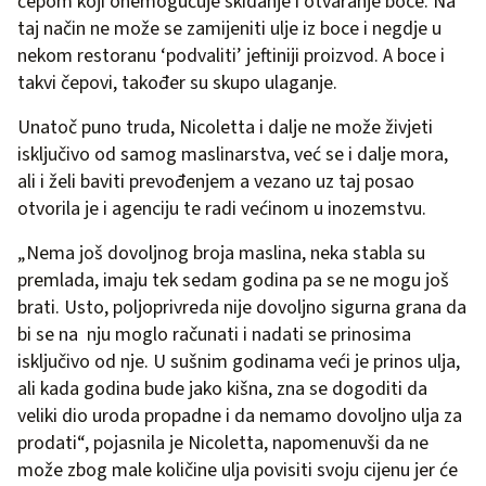
čepom koji onemogućuje skidanje i otvaranje boce. Na
taj način ne može se zamijeniti ulje iz boce i negdje u
nekom restoranu ‘podvaliti’ jeftiniji proizvod. A boce i
takvi čepovi, također su skupo ulaganje.
Unatoč puno truda, Nicoletta i dalje ne može živjeti
isključivo od samog maslinarstva, već se i dalje mora,
ali i želi baviti prevođenjem a vezano uz taj posao
otvorila je i agenciju te radi većinom u inozemstvu.
„Nema još dovoljnog broja maslina, neka stabla su
premlada, imaju tek sedam godina pa se ne mogu još
brati. Usto, poljoprivreda nije dovoljno sigurna grana da
bi se na nju moglo računati i nadati se prinosima
isključivo od nje. U sušnim godinama veći je prinos ulja,
ali kada godina bude jako kišna, zna se dogoditi da
veliki dio uroda propadne i da nemamo dovoljno ulja za
prodati“, pojasnila je Nicoletta, napomenuvši da ne
može zbog male količine ulja povisiti svoju cijenu jer će