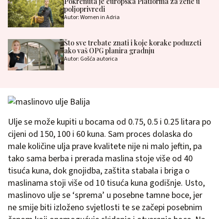
Pokrenuta je europska Platforma za žene u
poljoprivredi
Autor: Women in Adria
Što sve trebate znati i koje korake poduzeti
ako vaš OPG planira gradnju
Autor: Gošća autorica
Ulje se može kupiti u bocama od 0.75, 0.5 i 0.25 litara po
cijeni od 150, 100 i 60 kuna. Sam proces dolaska do
male količine ulja prave kvalitete nije ni malo jeftin, pa
tako sama berba i prerada maslina stoje više od 40
tisuća kuna, dok gnojidba, zaštita stabala i briga o
maslinama stoji više od 10 tisuća kuna godišnje. Usto,
maslinovo ulje se ‘sprema’ u posebne tamne boce, jer
ne smije biti izloženo svjetlosti te se začepi posebnim