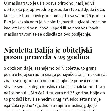
U maslinarstvo je ušla posve prirodno, naslijedivši
obiteljsko poljoprivredno gospodarstvo od djeda i oca,
koji su se time bavili godinama, i to sa samo 25 godina.
Bilo je, kazala nam je Nicoletta, pustiti i gledati masline
kao vrt i diviti se njihovoj ljepoti ili se nastaviti baviti
maslinarstvom te se odlučila za ovo posljednje.
Nicoletta Balija je obiteljski
posao preuzela s 25 godina
S obzirom da je, saznajemo od Nicolette, to grana
posla u kojoj su radna snaga ponajviše stariji muškaraci,
znalo se dogoditi da ne bude najbolje prihvaćena od
strane svojih kolega maslinara koji su znali komentirati
nešto poput: „Što ćeš ti tu, cura od 25 godina, bolje da
to prodaš i baviš se nečim drugim“. Nicoletta nam je
ispričala i jednu ‘zgodnu’ sa sajma maslina, gdje je