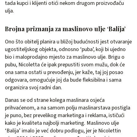
tada kupci i klijenti otići nekom drugom proizvođaču
ulja.
Brojna priznanja za maslinovo ulje ‘Balija’
Ono što obitelj planira u bližoj budućnosti jest otvaranje
ugostiteljskog objekta, odnosno ‘puba’, koji bi ujedno
bio i maloprodajno mjesto za maslinovo ulje. Brigu o
pubu, Nicoletta će ipak prepustiti svom mužu, dok će
ona sama ostati u prevođenju, jer kaže, taj joj posao
odgovara, omogućuje joj da bude fleksibilna i sama
organizira svoj radni dan.
Danas se od strane kolega maslinara osjeća
prihvaćenom, a na samom polju maslinarstava postigla
je puno, bez prevelikog marketinga i reklama, ističući
kako je kvaliteta najbolji marketing. Maslinovo ulje
‘Balija’ imalo je već dobru podlogu, jer je Nicolettin