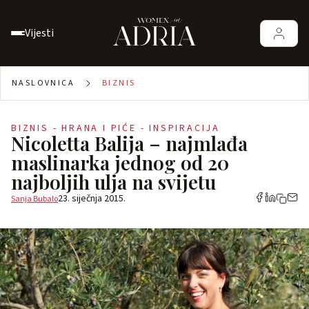
Vijesti
NASLOVNICA
BIZNIS
BIZNIS - HRANA I PIĆE - INSPIRACIJA
Nicoletta Balija – najmlađa
maslinarka jednog od 20
najboljih ulja na svijetu
23. siječnja 2015.
Sanja Bubalo