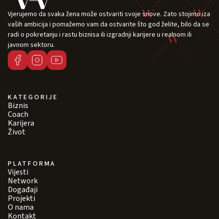
Vjerujemo da svaka žena može ostvariti svoje snove. Zato stojimo iza
vaših ambicija i pomažemo vam da ostvarite što god želite, bilo da se
radi o pokretanju i rastu biznisa ili izgradnji karijere u realnom ili
javnom sektoru.
KATEGORIJE
Biznis
Coach
Karijera
Život
PLATFORMA
Vijesti
Network
Događaji
Projekti
O nama
Kontakt